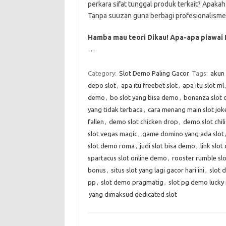
perkara sifat tunggal produk terkait? Apaka
Tanpa suuzan guna berbagi profesionalisme 
Hamba mau teori Dikau! Apa-apa piawai 
…
Category:
Slot Demo Paling Gacor
Tags:
akun
depo slot
,
apa itu freebet slot
,
apa itu slot ml
demo
,
bo slot yang bisa demo
,
bonanza slot 
yang tidak terbaca
,
cara menang main slot jok
fallen
,
demo slot chicken drop
,
demo slot chili
slot vegas magic
,
game domino yang ada slot
slot demo roma
,
judi slot bisa demo
,
link slot
spartacus slot online demo
,
rooster rumble sl
bonus
,
situs slot yang lagi gacor hari ini
,
slot 
pp
,
slot demo pragmatig
,
slot pg demo lucky
yang dimaksud dedicated slot