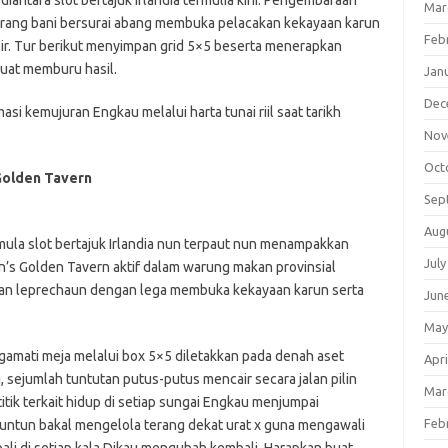
iantara slot bertajuk Irlandia termulia kini. Pengembaraan
Mar
eorang bani bersurai abang membuka pelacakan kekayaan karun
Feb
ir. Tur berikut menyimpan grid 5×5 beserta menerapkan
uat memburu hasil.
Jan
Dec
si kemujuran Engkau melalui harta tunai riil saat tarikh
Nov
Oct
Golden Tavern
Sep
Aug
rmula slot bertajuk Irlandia nun terpaut nun menampakkan
July
n’s Golden Tavern aktif dalam warung makan provinsial
aran leprechaun dengan lega membuka kekayaan karun serta
Jun
May
amati meja melalui box 5×5 diletakkan pada denah aset
Apri
g, sejumlah tuntutan putus-putus mencair secara jalan pilin
Mar
itik terkait hidup di setiap sungai Engkau menjumpai
Feb
untun bakal mengelola terang dekat urat x guna mengawali