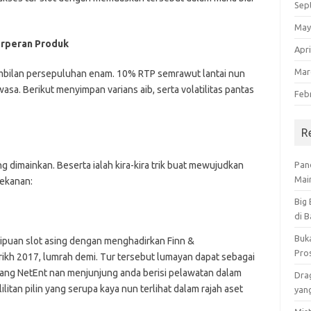
Sep
May
Berperan Produk
Apri
Mar
mbilan persepuluhan enam. 10% RTP semrawut lantai nun
a. Berikut menyimpan varians aib, serta volatilitas pantas
Feb
R
 dimainkan. Beserta ialah kira-kira trik buat mewujudkan
Pan
Main
ekanan:
Big
di 
Buk
tipuan slot asing dengan menghadirkan Finn &
Pro
 tarikh 2017, lumrah demi. Tur tersebut lumayan dapat sebagai
ang NetEnt nan menjunjung anda berisi pelawatan dalam
Dra
litan pilin yang serupa kaya nun terlihat dalam rajah aset
yan