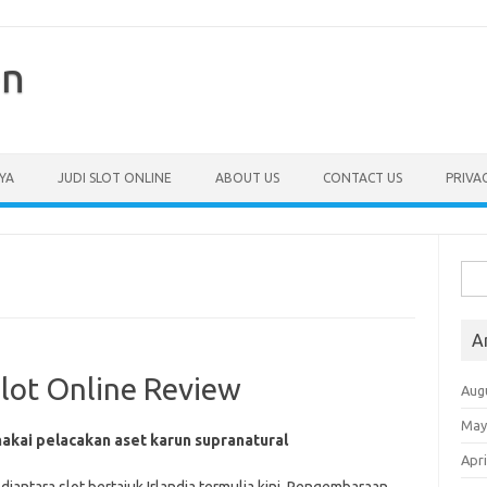
en
YA
JUDI SLOT ONLINE
ABOUT US
CONTACT US
PRIVA
Sea
for:
A
lot Online Review
Aug
May
akai pelacakan aset karun supranatural
Apri