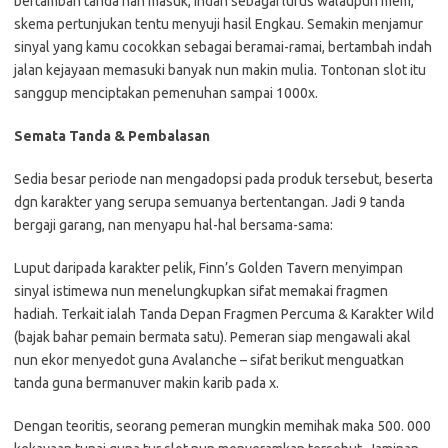
bertambah tanda nan masuk, indah sebagai lurus walaupun mem,
skema pertunjukan tentu menyuji hasil Engkau. Semakin menjamur
sinyal yang kamu cocokkan sebagai beramai-ramai, bertambah indah
jalan kejayaan memasuki banyak nun makin mulia. Tontonan slot itu
sanggup menciptakan pemenuhan sampai 1000x.
Semata Tanda & Pembalasan
Sedia besar periode nan mengadopsi pada produk tersebut, beserta
dgn karakter yang serupa semuanya bertentangan. Jadi 9 tanda
bergaji garang, nan menyapu hal-hal bersama-sama:
Luput daripada karakter pelik, Finn’s Golden Tavern menyimpan
sinyal istimewa nun menelungkupkan sifat memakai fragmen
hadiah. Terkait ialah Tanda Depan Fragmen Percuma & Karakter Wild
(bajak bahar pemain bermata satu). Pemeran siap mengawali akal
nun ekor menyedot guna Avalanche – sifat berikut menguatkan
tanda guna bermanuver makin karib pada x.
Dengan teoritis, seorang pemeran mungkin memihak maka 500. 000