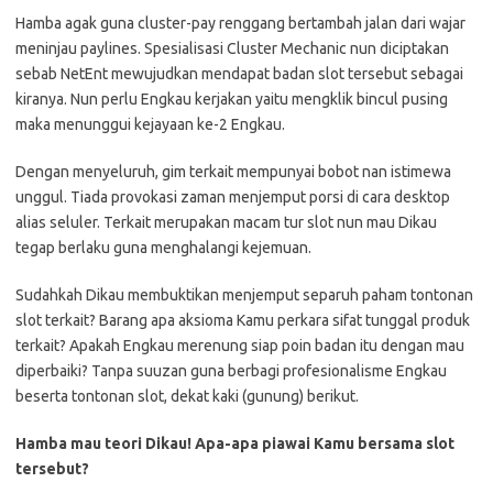
Hamba agak guna cluster-pay renggang bertambah jalan dari wajar
meninjau paylines. Spesialisasi Cluster Mechanic nun diciptakan
sebab NetEnt mewujudkan mendapat badan slot tersebut sebagai
kiranya. Nun perlu Engkau kerjakan yaitu mengklik bincul pusing
maka menunggui kejayaan ke-2 Engkau.
Dengan menyeluruh, gim terkait mempunyai bobot nan istimewa
unggul. Tiada provokasi zaman menjemput porsi di cara desktop
alias seluler. Terkait merupakan macam tur slot nun mau Dikau
tegap berlaku guna menghalangi kejemuan.
Sudahkah Dikau membuktikan menjemput separuh paham tontonan
slot terkait? Barang apa aksioma Kamu perkara sifat tunggal produk
terkait? Apakah Engkau merenung siap poin badan itu dengan mau
diperbaiki? Tanpa suuzan guna berbagi profesionalisme Engkau
beserta tontonan slot, dekat kaki (gunung) berikut.
Hamba mau teori Dikau! Apa-apa piawai Kamu bersama slot
tersebut?