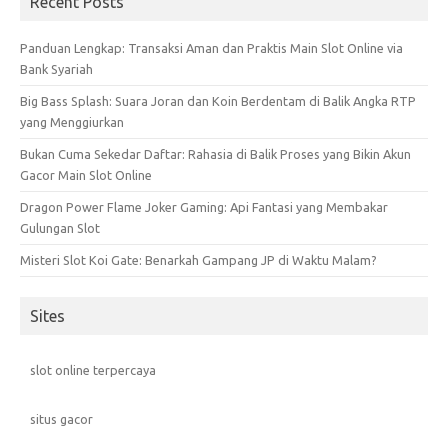
Recent Posts
Panduan Lengkap: Transaksi Aman dan Praktis Main Slot Online via
Bank Syariah
Big Bass Splash: Suara Joran dan Koin Berdentam di Balik Angka RTP
yang Menggiurkan
Bukan Cuma Sekedar Daftar: Rahasia di Balik Proses yang Bikin Akun
Gacor Main Slot Online
Dragon Power Flame Joker Gaming: Api Fantasi yang Membakar
Gulungan Slot
Misteri Slot Koi Gate: Benarkah Gampang JP di Waktu Malam?
Sites
slot online terpercaya
situs gacor