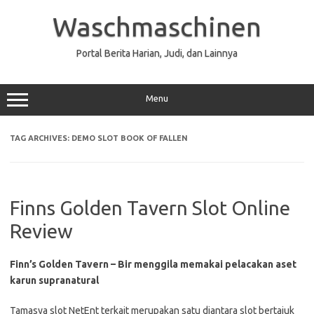
Skip
to
Waschmaschinen
content
Portal Berita Harian, Judi, dan Lainnya
Menu
TAG ARCHIVES:
DEMO SLOT BOOK OF FALLEN
Finns Golden Tavern Slot Online
Review
Finn’s Golden Tavern – Bir menggila memakai pelacakan aset
karun supranatural
Tamasya slot NetEnt terkait merupakan satu diantara slot bertajuk