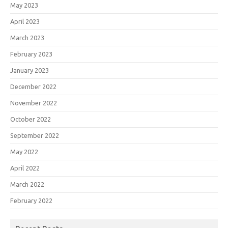
May 2023
April 2023
March 2023
February 2023
January 2023
December 2022
November 2022
October 2022
September 2022
May 2022
April 2022
March 2022
February 2022