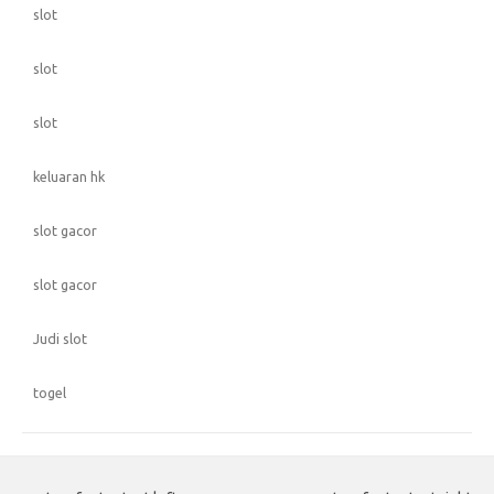
slot
slot
slot
keluaran hk
slot gacor
slot gacor
Judi slot
togel