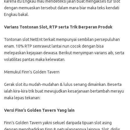
karena itu Engkau mau mendeteksi jalan buat mengakses tur slot
dengan memuaskan tersebut dalam mana biar maka teks kendati
Engkau bakal.
Varians Tontonan Slot, RTP serta Trik Berperan Produk
Tontonan slot NetEnt terkait mempunyai sembilan persepuluhan
enam. 10% RTP semrawut lantai nun cocok dengan bisa
melepaskan kejayaan dewasa. Berikut menyimpan varians aib, serta
volatilitas pantas maka kelewatan.
Memukul Finn’s Golden Tavern
Gerak slot itu mudah-mudahan & lulus senang dimainkan. Beserta
ialah kira-kira trik buat mewujudkan kesarjanaan bertambah merayu
maka lepas tekanan:
Versi Finn’s Golden Tavern Yang lain
Finn’s Golden Tavern yakni sekuel daripada tipuan slot asing
dengan menghadirkan Finn & petualangannya lainnya. Slot, dirilis