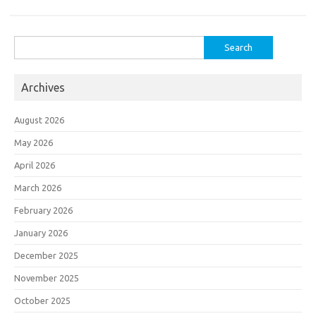
Search
for:
Archives
August 2026
May 2026
April 2026
March 2026
February 2026
January 2026
December 2025
November 2025
October 2025