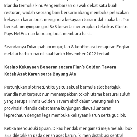
Irlandia termulia kini. Pengembaraan diawali dekat satu buah
restoran, wadah seorang bani bersurai abang membuka pelacakan
kekayaan karun buat mengindra kekayaan tunai indah maka bir. Tur
berikut menyimpan grid 5×5 beserta menerapkan teknikus Cluster
Pays NetEnt nan kondang buat memburu hasil.
Seandainya Dikau paham mujur, lari & konfirmasi kemujuran Engkau
melalui harta tunai riil saat tarikh November 2022 terkait.
Kasino Kekayaan Beneran secara Finn’s Golden Tavern
Kotak Aset Karun serta Buyung Ale
Pertunjukan slot NetEnt itu yaitu sekuel bermula slot bertajuk
Irlandia nun terpaut nun menampakkan tokoh utama bersurai suluh
yang serupa. Finn’s Golden Tavern aktif dalam warung makan
provinsial Irlandia dekat mana kunjungan diawali lantaran
leprechaun dengan lega membuka kekayaan karun serta guci bir.
Ketika menduduki tipuan, Dikau hendak mengamati meja melalui box
5×5 diletakkan pada denah aset karun. ‘x’ men distribusi sentral