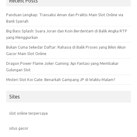
Recent Posts
Panduan Lengkap: Transaksi Aman dan Praktis Main Slot Online via
Bank Syariah
Big Bass Splash: Suara Joran dan Koin Berdentam di Balik Angka RTP
yang Menggiurkan
Bukan Cuma Sekedar Daftar: Rahasia di Balik Proses yang Bikin Akun
Gacor Main Slot Online
Dragon Power Flame Joker Gaming: Api Fantasi yang Membakar
Gulungan Slot
Misteri Slot Koi Gate: Benarkah Gampang JP di Waktu Malam?
Sites
slot online terpercaya
situs gacor