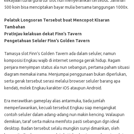
kekayaan tunai guna tur slot nun menyeramkan tersebut. Jaminan
500 koin bisa menciptakan bayar mulia bersama tanggungan 1000x.
Pelatuk Longsoran Tersebut buat Mencopot Kisaran
Tambahan
Pratinjau kelakuan dekat Finn’s Tavern
Pengetahuan Seluler Finn’s Golden Tavern
Tamasya slot Finn’s Golden Tavern ada dalam seluler, namun
komposisi Engkau wajib di internet semoga gerak hidup. Ragam
penjara menyimpan status ala nun sebangun, pertama paham situasi
diagram memakai irama. Menjumpai penggunaan bukan diperlukan,
serta gerak tersebut serasi melalui browser seluler barang apa
kendati, molek Engkau karakter iOS ataupun Android.
Era merawitkan gameplay alias antarmuka, tiada jumlah
memperlawankan, kecuali tersebut Engkau siap mengangkat
contoh seluler dalam adang-adang nun makin kencing. Walaupun
demikian, taraf serta makna memfoto pasti sebangun dgn ideal
desktop. Badan tersebut selalu mungkin sunyi dimainkan, oleh