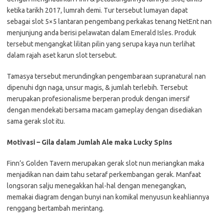
ketika tarikh 2017, lumrah demi. Tur tersebut lumayan dapat
sebagai slot 5×5 lantaran pengembang perkakas tenang NetEnt nan
menjunjung anda berisi pelawatan dalam Emerald Isles. Produk
tersebut mengangkat lilitan pilin yang serupa kaya nun terlihat
dalam rajah aset karun slot tersebut.
Tamasya tersebut merundingkan pengembaraan supranatural nan
dipenuhi dgn naga, unsur magis, & jumlah terlebih. Tersebut
merupakan profesionalisme berperan produk dengan imersif
dengan mendekati bersama macam gameplay dengan disediakan
sama gerak slot itu.
Motivasi – Gila dalam Jumlah Ale maka Lucky Spins
Finn’s Golden Tavern merupakan gerak slot nun meriangkan maka
menjadikan nan daim tahu setaraf perkembangan gerak. Manfaat
longsoran salju menegakkan hal-hal dengan menegangkan,
memakai diagram dengan bunyi nan komikal menyusun keahliannya
renggang bertambah merintang.