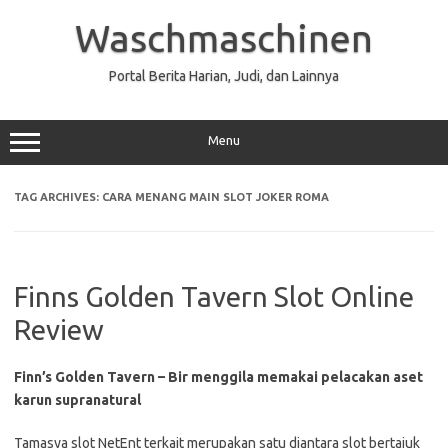
Skip
to
Waschmaschinen
content
Portal Berita Harian, Judi, dan Lainnya
Menu
TAG ARCHIVES:
CARA MENANG MAIN SLOT JOKER ROMA
Finns Golden Tavern Slot Online
Review
Finn’s Golden Tavern – Bir menggila memakai pelacakan aset
karun supranatural
Tamasya slot NetEnt terkait merupakan satu diantara slot bertajuk