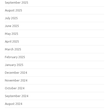
September 2025
August 2025
July 2025
June 2025
May 2025
April 2025
March 2025
February 2025
January 2025
December 2024
November 2024
October 2024
September 2024
August 2024