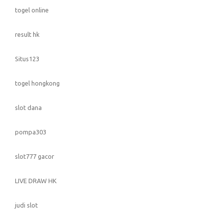
togel online
result hk
Situs123
togel hongkong
slot dana
pompa303
slot777 gacor
LIVE DRAW HK
judi slot