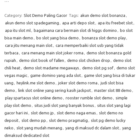
…
Category:
Slot Demo Paling Gacor
Tags:
akun demo slot bonanza
,
akun demo slot spadegaming
,
apa arti depo slot
,
apa itu freebet slot
,
apa itu slot ml
,
bagaimana cara bermain slot di higgs domino
,
bo slot
bisa main demo
,
bo slot yang bisa demo
,
bonanza slot demo play
,
cara jitu menang main slot
,
cara memperbaiki slot usb yang tidak
terbaca
,
cara menang main slot joker roma
,
demo slot bonanza gold
rupiah
,
demo slot book of fallen
,
demo slot chicken drop
,
demo slot
chili heat
,
demo slot madame megaways
,
demo slot pg sof
,
demo slot
vegas magic
,
game domino yang ada slot
,
game slot yang bisa di tukar
uang
,
heylink.me slot demo
,
joker slot demo roma
,
judi slot bisa
demo
,
link slot online yang sering kasih jackpot
,
master slot 88 demo
,
play spartacus slot online demo
,
rooster rumble slot demo
,
simple
play slot demo
,
situs judi slot yang banyak bonus
,
situs slot yang lagi
gacor hari ini
,
slot demo jp
,
slot demo naga emas
,
slot demo no
deposit
,
slot demo pp
,
slot demo pragmatig
,
slot pg demo lucky
neko
,
slot yang mudah menang
,
yang di maksud dc dalam slot
,
yang
dimaksud dedicated slot