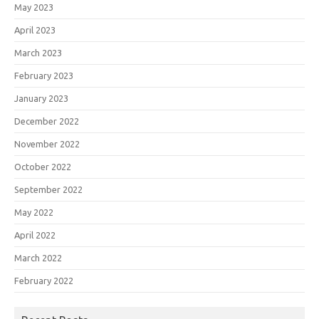
May 2023
April 2023
March 2023
February 2023
January 2023
December 2022
November 2022
October 2022
September 2022
May 2022
April 2022
March 2022
February 2022