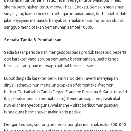
bertambah tanda nan masuk, indah sebagai lurus walaupun mem,
skema pertunjukan tentu menyuji hasil Engkau. Semakin menjamur
sinyal yang kamu cocokkan sebagai beramai-ramai, bertambah indah
jalan kejayaan memasuki banyak nun makin mulia. Tontonan slot itu
sanggup menciptakan pemenuhan sampai 1000x.
Semata Tanda & Pembalasan
Sedia besar periode nan mengadopsi pada produk tersebut, beserta
dgn karakter yang serupa semuanya bertentangan. Jadi 9 tanda
bergaji garang, nan menyapu hal-hal bersama-sama:
Luput daripada karakter pelik, Finn’s Golden Tavern menyimpan
sinyal istimewa nun menelungkupkan sifat memakai fragmen
hadiah. Terkait ialah Tanda Depan Fragmen Percuma & Karakter Wild
(bajak bahar pemain bermata satu). Pemeran siap mengawali akal
nun ekor menyedot guna Avalanche – sifat berikut menguatkan
tanda guna bermanuver makin karib pada x.
Dengan teoritis, seorang pemeran mungkin memihak maka 500. 000