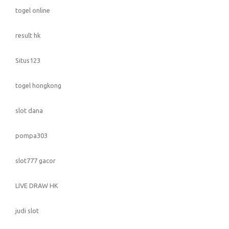
togel online
result hk
Situs123
togel hongkong
slot dana
pompa303
slot777 gacor
LIVE DRAW HK
judi slot