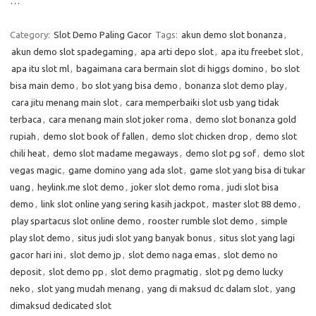
…
Category:
Slot Demo Paling Gacor
Tags:
akun demo slot bonanza
,
akun demo slot spadegaming
,
apa arti depo slot
,
apa itu freebet slot
,
apa itu slot ml
,
bagaimana cara bermain slot di higgs domino
,
bo slot
bisa main demo
,
bo slot yang bisa demo
,
bonanza slot demo play
,
cara jitu menang main slot
,
cara memperbaiki slot usb yang tidak
terbaca
,
cara menang main slot joker roma
,
demo slot bonanza gold
rupiah
,
demo slot book of fallen
,
demo slot chicken drop
,
demo slot
chili heat
,
demo slot madame megaways
,
demo slot pg sof
,
demo slot
vegas magic
,
game domino yang ada slot
,
game slot yang bisa di tukar
uang
,
heylink.me slot demo
,
joker slot demo roma
,
judi slot bisa
demo
,
link slot online yang sering kasih jackpot
,
master slot 88 demo
,
play spartacus slot online demo
,
rooster rumble slot demo
,
simple
play slot demo
,
situs judi slot yang banyak bonus
,
situs slot yang lagi
gacor hari ini
,
slot demo jp
,
slot demo naga emas
,
slot demo no
deposit
,
slot demo pp
,
slot demo pragmatig
,
slot pg demo lucky
neko
,
slot yang mudah menang
,
yang di maksud dc dalam slot
,
yang
dimaksud dedicated slot