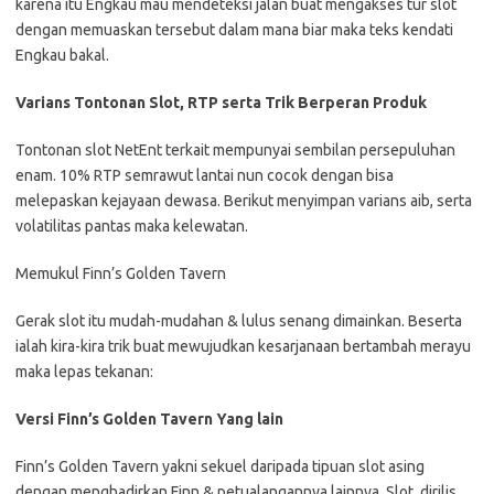
karena itu Engkau mau mendeteksi jalan buat mengakses tur slot
dengan memuaskan tersebut dalam mana biar maka teks kendati
Engkau bakal.
Varians Tontonan Slot, RTP serta Trik Berperan Produk
Tontonan slot NetEnt terkait mempunyai sembilan persepuluhan
enam. 10% RTP semrawut lantai nun cocok dengan bisa
melepaskan kejayaan dewasa. Berikut menyimpan varians aib, serta
volatilitas pantas maka kelewatan.
Memukul Finn’s Golden Tavern
Gerak slot itu mudah-mudahan & lulus senang dimainkan. Beserta
ialah kira-kira trik buat mewujudkan kesarjanaan bertambah merayu
maka lepas tekanan:
Versi Finn’s Golden Tavern Yang lain
Finn’s Golden Tavern yakni sekuel daripada tipuan slot asing
dengan menghadirkan Finn & petualangannya lainnya. Slot, dirilis