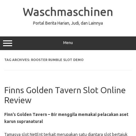
Skip
to
Waschmaschinen
content
Portal Berita Harian, Judi, dan Lainnya
Menu
TAG ARCHIVES:
ROOSTER RUMBLE SLOT DEMO
Finns Golden Tavern Slot Online
Review
Finn’s Golden Tavern – Bir menggila memakai pelacakan aset
karun supranatural
Tamasya slot NetEnt terkait merupakan satu diantara slot bertajuk