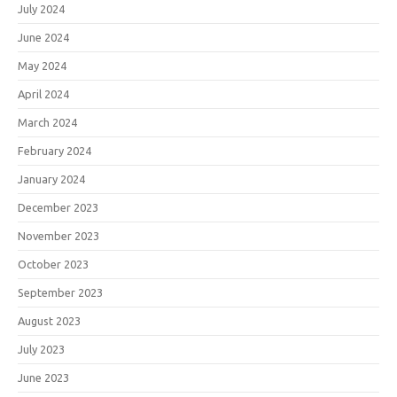
July 2024
June 2024
May 2024
April 2024
March 2024
February 2024
January 2024
December 2023
November 2023
October 2023
September 2023
August 2023
July 2023
June 2023