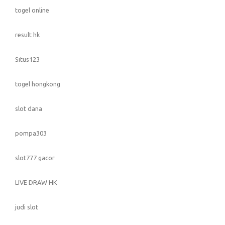
togel online
result hk
Situs123
togel hongkong
slot dana
pompa303
slot777 gacor
LIVE DRAW HK
judi slot