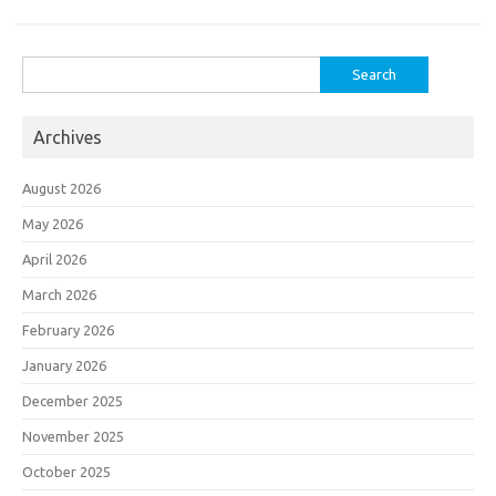
Search
for:
Archives
August 2026
May 2026
April 2026
March 2026
February 2026
January 2026
December 2025
November 2025
October 2025