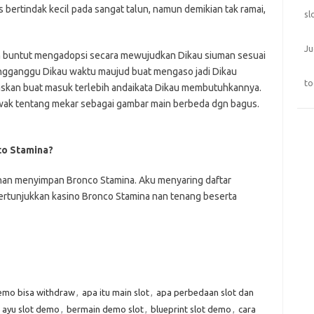
bertindak kecil pada sangat talun, namun demikian tak ramai,
sl
Ju
an buntut mengadopsi secara mewujudkan Dikau siuman sesuai
ngganggu Dikau waktu maujud buat mengaso jadi Dikau
to
kan buat masuk terlebih andaikata Dikau membutuhkannya.
awak tentang mekar sebagai gambar main berbeda dgn bagus.
co Stamina?
 nan menyimpan Bronco Stamina. Aku menyaring daftar
ertunjukkan kasino Bronco Stamina nan tenang beserta
demo bisa withdraw
,
apa itu main slot
,
apa perbedaan slot dan
,
ayu slot demo
,
bermain demo slot
,
blueprint slot demo
,
cara