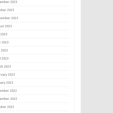
ember 2023
ober 2023
tember 2023
ust 2023
 2023
e 2023
 2023
l 2023
ch 2023
ruary 2023
uary 2023
ember 2022
ember 2022
ober 2022