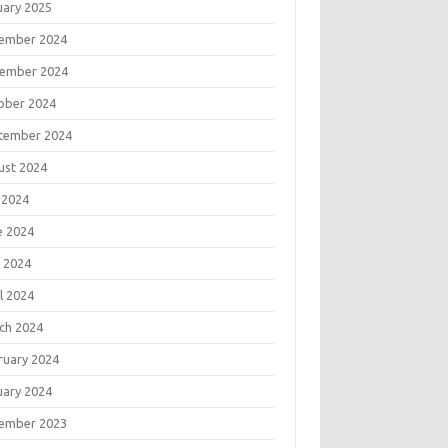
uary 2025
ember 2024
ember 2024
ober 2024
tember 2024
ust 2024
 2024
e 2024
 2024
l 2024
ch 2024
ruary 2024
uary 2024
ember 2023