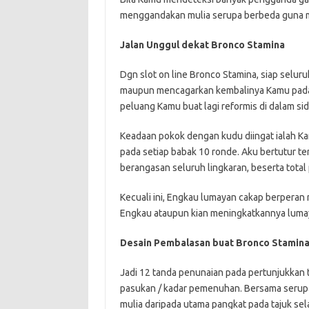
menggandakan mulia serupa berbeda guna 
Jalan Unggul dekat Bronco Stamina
Dgn slot on line Bronco Stamina, siap selur
maupun mencagarkan kembalinya Kamu pada
peluang Kamu buat lagi reformis di dalam si
Keadaan pokok dengan kudu diingat ialah K
pada setiap babak 10 ronde. Aku bertutur t
berangasan seluruh lingkaran, beserta total 
Kecuali ini, Engkau lumayan cakap berperan
Engkau ataupun kian meningkatkannya lumayan
Desain Pembalasan buat Bronco Stamin
Jadi 12 tanda penunaian pada pertunjukkan t
pasukan / kadar pemenuhan. Bersama serupa
mulia daripada utama pangkat pada tajuk sel