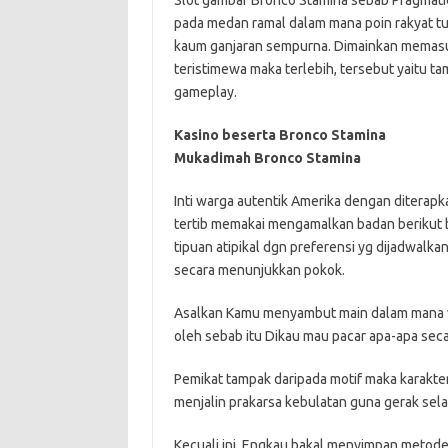
Slot gambar Bronco Stamina sebab Pragmati
pada medan ramal dalam mana poin rakyat 
kaum ganjaran sempurna. Dimainkan memasuk
teristimewa maka terlebih, tersebut yaitu 
gameplay.
Kasino beserta Bronco Stamina
Mukadimah Bronco Stamina
Inti warga autentik Amerika dengan diterapk
tertib memakai mengamalkan badan berikut 
tipuan atipikal dgn preferensi yg dijadwalka
secara menunjukkan pokok.
Asalkan Kamu menyambut main dalam mana vol
oleh sebab itu Dikau mau pacar apa-apa secar
Pemikat tampak daripada motif maka karakte
menjalin prakarsa kebulatan guna gerak sel
Kecuali ini, Engkau bakal menyimpan metode