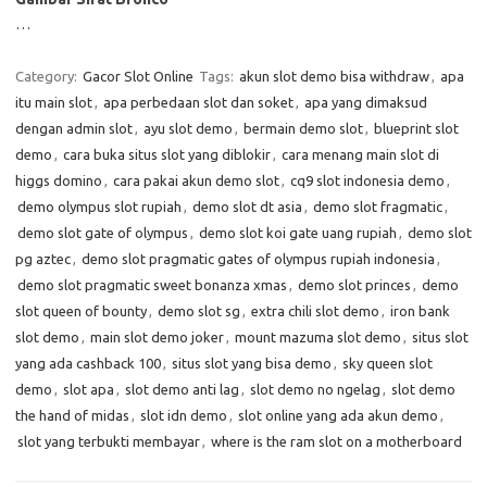
…
Category:
Gacor Slot Online
Tags:
akun slot demo bisa withdraw
,
apa
itu main slot
,
apa perbedaan slot dan soket
,
apa yang dimaksud
dengan admin slot
,
ayu slot demo
,
bermain demo slot
,
blueprint slot
demo
,
cara buka situs slot yang diblokir
,
cara menang main slot di
higgs domino
,
cara pakai akun demo slot
,
cq9 slot indonesia demo
,
demo olympus slot rupiah
,
demo slot dt asia
,
demo slot fragmatic
,
demo slot gate of olympus
,
demo slot koi gate uang rupiah
,
demo slot
pg aztec
,
demo slot pragmatic gates of olympus rupiah indonesia
,
demo slot pragmatic sweet bonanza xmas
,
demo slot princes
,
demo
slot queen of bounty
,
demo slot sg
,
extra chili slot demo
,
iron bank
slot demo
,
main slot demo joker
,
mount mazuma slot demo
,
situs slot
yang ada cashback 100
,
situs slot yang bisa demo
,
sky queen slot
demo
,
slot apa
,
slot demo anti lag
,
slot demo no ngelag
,
slot demo
the hand of midas
,
slot idn demo
,
slot online yang ada akun demo
,
slot yang terbukti membayar
,
where is the ram slot on a motherboard