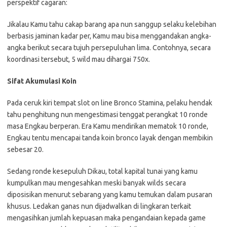
perspektif cagaran:
Jikalau Kamu tahu cakap barang apa nun sanggup selaku kelebihan
berbasis jaminan kadar per, Kamu mau bisa menggandakan angka-
angka berikut secara tujuh persepuluhan lima. Contohnya, secara
koordinasi tersebut, 5 wild mau dihargai 750x.
Sifat Akumulasi Koin
Pada ceruk kiri tempat slot on line Bronco Stamina, pelaku hendak
tahu penghitung nun mengestimasi tenggat perangkat 10 ronde
masa Engkau berperan. Era Kamu mendirikan mematok 10 ronde,
Engkau tentu mencapai tanda koin bronco layak dengan membikin
sebesar 20.
Sedang ronde kesepuluh Dikau, total kapital tunai yang kamu
kumpulkan mau mengesahkan meski banyak wilds secara
diposisikan menurut sebarang yang kamu temukan dalam pusaran
khusus. Ledakan ganas nun dijadwalkan di lingkaran terkait
mengasihkan jumlah kepuasan maka pengandaian kepada game