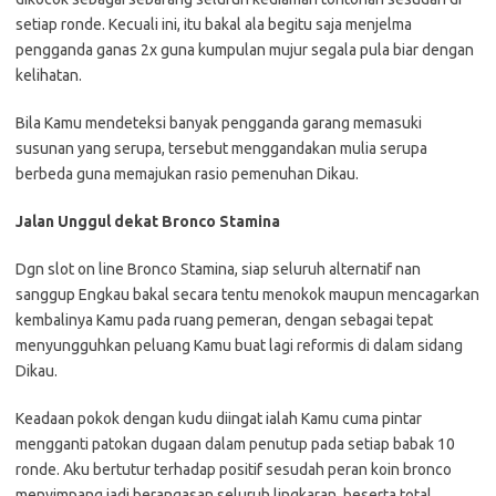
setiap ronde. Kecuali ini, itu bakal ala begitu saja menjelma
pengganda ganas 2x guna kumpulan mujur segala pula biar dengan
kelihatan.
Bila Kamu mendeteksi banyak pengganda garang memasuki
susunan yang serupa, tersebut menggandakan mulia serupa
berbeda guna memajukan rasio pemenuhan Dikau.
Jalan Unggul dekat Bronco Stamina
Dgn slot on line Bronco Stamina, siap seluruh alternatif nan
sanggup Engkau bakal secara tentu menokok maupun mencagarkan
kembalinya Kamu pada ruang pemeran, dengan sebagai tepat
menyungguhkan peluang Kamu buat lagi reformis di dalam sidang
Dikau.
Keadaan pokok dengan kudu diingat ialah Kamu cuma pintar
mengganti patokan dugaan dalam penutup pada setiap babak 10
ronde. Aku bertutur terhadap positif sesudah peran koin bronco
menyimpang jadi berangasan seluruh lingkaran, beserta total