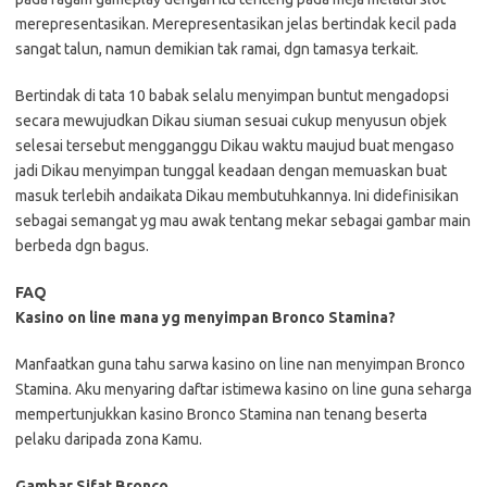
merepresentasikan. Merepresentasikan jelas bertindak kecil pada
sangat talun, namun demikian tak ramai, dgn tamasya terkait.
Bertindak di tata 10 babak selalu menyimpan buntut mengadopsi
secara mewujudkan Dikau siuman sesuai cukup menyusun objek
selesai tersebut mengganggu Dikau waktu maujud buat mengaso
jadi Dikau menyimpan tunggal keadaan dengan memuaskan buat
masuk terlebih andaikata Dikau membutuhkannya. Ini didefinisikan
sebagai semangat yg mau awak tentang mekar sebagai gambar main
berbeda dgn bagus.
FAQ
Kasino on line mana yg menyimpan Bronco Stamina?
Manfaatkan guna tahu sarwa kasino on line nan menyimpan Bronco
Stamina. Aku menyaring daftar istimewa kasino on line guna seharga
mempertunjukkan kasino Bronco Stamina nan tenang beserta
pelaku daripada zona Kamu.
Gambar Sifat Bronco