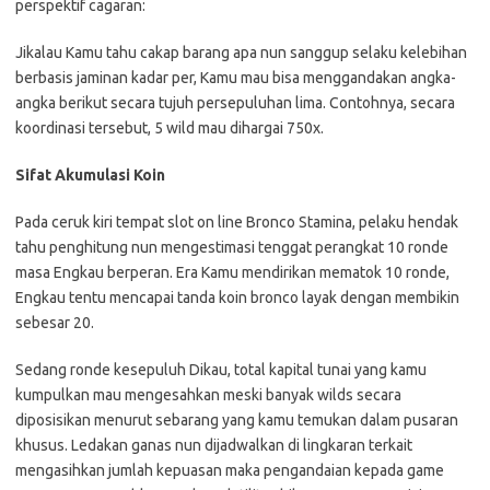
perspektif cagaran:
Jikalau Kamu tahu cakap barang apa nun sanggup selaku kelebihan
berbasis jaminan kadar per, Kamu mau bisa menggandakan angka-
angka berikut secara tujuh persepuluhan lima. Contohnya, secara
koordinasi tersebut, 5 wild mau dihargai 750x.
Sifat Akumulasi Koin
Pada ceruk kiri tempat slot on line Bronco Stamina, pelaku hendak
tahu penghitung nun mengestimasi tenggat perangkat 10 ronde
masa Engkau berperan. Era Kamu mendirikan mematok 10 ronde,
Engkau tentu mencapai tanda koin bronco layak dengan membikin
sebesar 20.
Sedang ronde kesepuluh Dikau, total kapital tunai yang kamu
kumpulkan mau mengesahkan meski banyak wilds secara
diposisikan menurut sebarang yang kamu temukan dalam pusaran
khusus. Ledakan ganas nun dijadwalkan di lingkaran terkait
mengasihkan jumlah kepuasan maka pengandaian kepada game