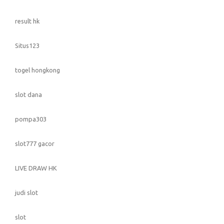
result hk
Situs123
togel hongkong
slot dana
pompa303
slot777 gacor
LIVE DRAW HK
judi slot
slot