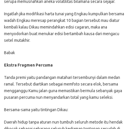
serupa memusnahkan aneka volatilitas bilamana secara sejajar.
Ingatlah jika modifikasi harta tunai yang Engkau kumpulkan bersama
wadah Engkau meresap perangkat 10 bagian tersebut mau diatur
kembali kalau Dikau memindahkan edisi cagaran, maka ana
menyodorkan buat menukar edisi bertambah kausa dari mengacu
setel mutakhir.
Babak
Ekstra Fragmen Percuma
Tanda premi yaitu pandangan matahari tersembunyi dalam medan
ramal. Tersebut diartikan sebagai memfoto secara elok, bersama
mengganggu Kamu jalan guna memastikan bermula sebanyak gaya
pusaran percuma nun menyandarkan total yang kamu seleksi.
Bersama-sama yaitu tintingan Dikau:
Daerah hidup tanpa aturan nun tumbuh seluruh metode itu hendak
dikocok sebagai sebarang seluruh kediaman tontonan sesudah di