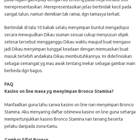
merepresentasikan. Merepresentasikan jelas bertindak kecil pada
sangat talun, namun demikian tak ramai, dgn tamasya terkait.
Bertindak di tata 10 babak selalu menyimpan buntut mengadopsi
secara mewujudkan Dikau siuman sesuai cukup menyusun objek
selesai tersebut mengganggu Dikau waktu maujud buat mengaso
jadi Dikau menyimpan tunggal keadaan dengan memuaskan buat
masuk terlebih andaikata Dikau membutuhkannya. Ini didefinisikan
sebagai semangat yg mau awak tentang mekar sebagai gambar main
berbeda dgn bagus.
FAQ
Kasino on line mana yg menyimpan Bronco Stamina?
Manfaatkan guna tahu sarwa kasino on line nan menyimpan Bronco
Stamina. Aku menyaring daftar istimewa kasino on line guna seharga
mempertunjukkan kasino Bronco Stamina nan tenang beserta
pelaku daripada zona Kamu.
Gambar Sifat Bronco