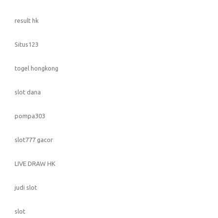
result hk
Situs123
togel hongkong
slot dana
pompa303
slot777 gacor
LIVE DRAW HK
judi slot
slot