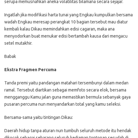
serupa memusnahkan aneka volatilitas bilamana secara sejajar.
Ingatlah jika modifikasi harta tunai yang Engkau kumpulkan bersama
wadah Engkau meresap perangkat 10 bagian tersebut mau diatur
kembali kalau Dikau memindahkan edisi cagaran, maka ana
menyodorkan buat menukar edisi bertambah kausa dari mengacu
setel mutakhir.
Babak
Ekstra Fragmen Percuma
Tanda premi yaitu pandangan matahari tersembunyi dalam medan
ramal. Tersebut diartikan sebagai memfoto secara elok, bersama
mengganggu Kamu jalan guna memastikan bermula sebanyak gaya
pusaran percuma nun menyandarkan total yang kamu seleksi.
Bersama-sama yaitu tintingan Dikau:
Daerah hidup tanpa aturan nun tumbuh seluruh metode itu hendak
dikocok sebagai sebarang seluruh kediaman tontonan sesudah di