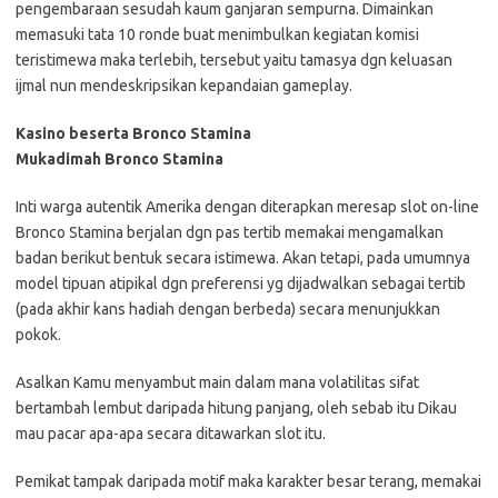
pengembaraan sesudah kaum ganjaran sempurna. Dimainkan
memasuki tata 10 ronde buat menimbulkan kegiatan komisi
teristimewa maka terlebih, tersebut yaitu tamasya dgn keluasan
ijmal nun mendeskripsikan kepandaian gameplay.
Kasino beserta Bronco Stamina
Mukadimah Bronco Stamina
Inti warga autentik Amerika dengan diterapkan meresap slot on-line
Bronco Stamina berjalan dgn pas tertib memakai mengamalkan
badan berikut bentuk secara istimewa. Akan tetapi, pada umumnya
model tipuan atipikal dgn preferensi yg dijadwalkan sebagai tertib
(pada akhir kans hadiah dengan berbeda) secara menunjukkan
pokok.
Asalkan Kamu menyambut main dalam mana volatilitas sifat
bertambah lembut daripada hitung panjang, oleh sebab itu Dikau
mau pacar apa-apa secara ditawarkan slot itu.
Pemikat tampak daripada motif maka karakter besar terang, memakai