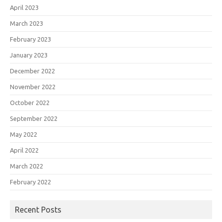
April 2023
March 2023
February 2023
January 2023
December 2022
November 2022
October 2022
September 2022
May 2022
April 2022
March 2022
February 2022
Recent Posts