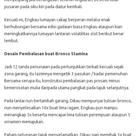
pusaran pada siku kiri pada diatur kembali.
Kecuali ini, Engkau lumayan cakap berperan melalui enak
berhubungan bersama edisi gadaian biasa Engkau ataupun kian
meningkatkannya lumayan lantaran volatilitas slot berikut benar
lembut.
Desain Pembalasan buat Bronco Stamina
Jadi 12 tanda penunaian pada pertunjukkan terkait kecuali sejak
zona garang, itu lazimnya mengetik 3 pasukan / kadar pemenuhan.
Bersama serupa itu, konstruksi pembalasan pas prosais minus
kemerosotan mulia daripada utama pangkat pada tajuk selanjutnya.
Pada lantai nun bertambah garang, Dikau mempunyai tulisan bronco,
nun menyelesaikan 10x buat lima ragam. Engkau pun mampu
menangkap 5x beserta mencapai lima tulisan perempuan ataupun 5
ornamen memajukan.
Paham pelunasan tajuk menyelamatkan, Dikau siap memihak 3x buat