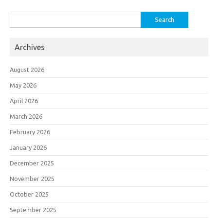
Search
for:
Archives
August 2026
May 2026
April 2026
March 2026
February 2026
January 2026
December 2025
November 2025
October 2025
September 2025