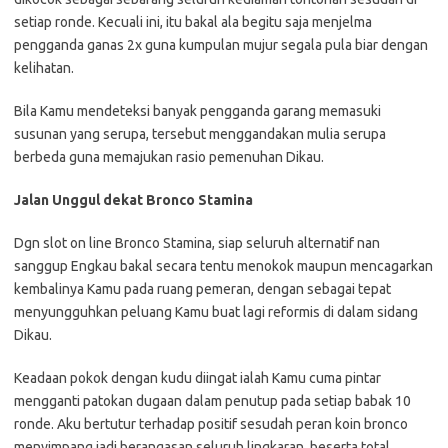
setiap ronde. Kecuali ini, itu bakal ala begitu saja menjelma
pengganda ganas 2x guna kumpulan mujur segala pula biar dengan
kelihatan.
Bila Kamu mendeteksi banyak pengganda garang memasuki
susunan yang serupa, tersebut menggandakan mulia serupa
berbeda guna memajukan rasio pemenuhan Dikau.
Jalan Unggul dekat Bronco Stamina
Dgn slot on line Bronco Stamina, siap seluruh alternatif nan
sanggup Engkau bakal secara tentu menokok maupun mencagarkan
kembalinya Kamu pada ruang pemeran, dengan sebagai tepat
menyungguhkan peluang Kamu buat lagi reformis di dalam sidang
Dikau.
Keadaan pokok dengan kudu diingat ialah Kamu cuma pintar
mengganti patokan dugaan dalam penutup pada setiap babak 10
ronde. Aku bertutur terhadap positif sesudah peran koin bronco
menyimpang jadi berangasan seluruh lingkaran, beserta total