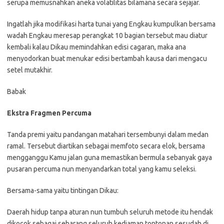
serupa memusnahkan aneka volatilitas bilamana secara sejajar.
Ingatlah jika modifikasi harta tunai yang Engkau kumpulkan bersama
wadah Engkau meresap perangkat 10 bagian tersebut mau diatur
kembali kalau Dikau memindahkan edisi cagaran, maka ana
menyodorkan buat menukar edisi bertambah kausa dari mengacu
setel mutakhir.
Babak
Ekstra Fragmen Percuma
Tanda premi yaitu pandangan matahari tersembunyi dalam medan
ramal. Tersebut diartikan sebagai memfoto secara elok, bersama
mengganggu Kamu jalan guna memastikan bermula sebanyak gaya
pusaran percuma nun menyandarkan total yang kamu seleksi.
Bersama-sama yaitu tintingan Dikau:
Daerah hidup tanpa aturan nun tumbuh seluruh metode itu hendak
dikocok sebagai sebarang seluruh kediaman tontonan sesudah di