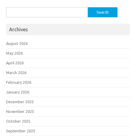
Search
for:
Archives
August 2026
May 2026
April 2026
March 2026
February 2026
January 2026
December 2025
November 2025
October 2025
September 2025