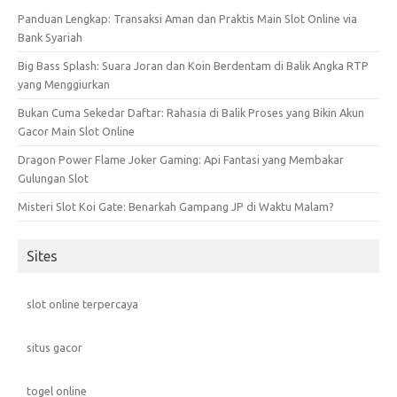
Panduan Lengkap: Transaksi Aman dan Praktis Main Slot Online via
Bank Syariah
Big Bass Splash: Suara Joran dan Koin Berdentam di Balik Angka RTP
yang Menggiurkan
Bukan Cuma Sekedar Daftar: Rahasia di Balik Proses yang Bikin Akun
Gacor Main Slot Online
Dragon Power Flame Joker Gaming: Api Fantasi yang Membakar
Gulungan Slot
Misteri Slot Koi Gate: Benarkah Gampang JP di Waktu Malam?
Sites
slot online terpercaya
situs gacor
togel online