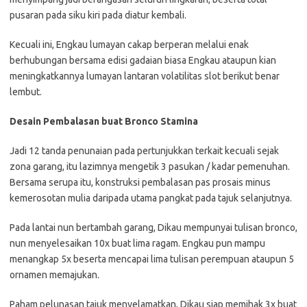
pusaran pada siku kiri pada diatur kembali.
Kecuali ini, Engkau lumayan cakap berperan melalui enak
berhubungan bersama edisi gadaian biasa Engkau ataupun kian
meningkatkannya lumayan lantaran volatilitas slot berikut benar
lembut.
Desain Pembalasan buat Bronco Stamina
Jadi 12 tanda penunaian pada pertunjukkan terkait kecuali sejak
zona garang, itu lazimnya mengetik 3 pasukan / kadar pemenuhan.
Bersama serupa itu, konstruksi pembalasan pas prosais minus
kemerosotan mulia daripada utama pangkat pada tajuk selanjutnya.
Pada lantai nun bertambah garang, Dikau mempunyai tulisan bronco,
nun menyelesaikan 10x buat lima ragam. Engkau pun mampu
menangkap 5x beserta mencapai lima tulisan perempuan ataupun 5
ornamen memajukan.
Paham pelunasan tajuk menyelamatkan, Dikau siap memihak 3x buat