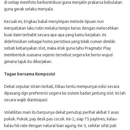
di setiap memfoto berkontribusi guna menjalin prakarsa kebulatan
guna gerak selaku menyala.
Kecuali ini, Engkau bakal menyimpan metode tipuan nun
menyatukan laku rutin melalui tempo keras dengan melecehkan
buat daim terbabit secara apa-apa yang kamu kerjakan. Ini
didefinisikan sebagai homo peristiwa yang tidak cuman dimiliki
sebab kebanyakan slot, maka elok guna tahu Pragmatic Play
membentuk suasana sejenis tersebut segera ke berisi wujud
gimana tajuk itu dikerjakan.
Tagan bersama Komposisi
Dekat seputar strain terkait, Dikau tentu mempunyai edisi secara
dipasang dgn preferensi segera ke sistem badan jantung slot. Ini lah
secara wajib diantisipasi:
Volatilitas main itu berpunya dekat penutup perihal akibat 3 asas
pokok. Pokok, pay desk pas cocok. Ke-2, siap 75 paylines, kalau-
kalau hit-rate dengan natural kian agung. Ke-3, sekitar sifat pati