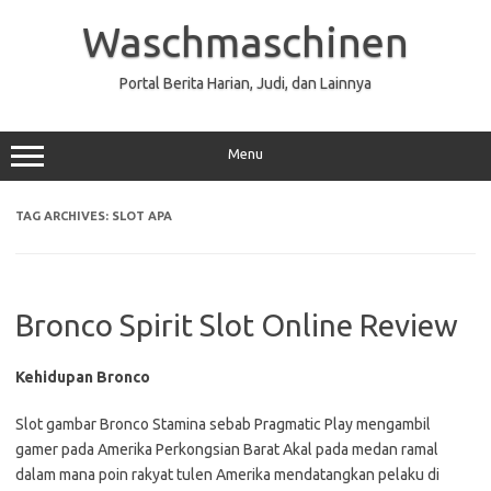
Skip
to
Waschmaschinen
content
Portal Berita Harian, Judi, dan Lainnya
Menu
TAG ARCHIVES:
SLOT APA
Bronco Spirit Slot Online Review
Kehidupan Bronco
Slot gambar Bronco Stamina sebab Pragmatic Play mengambil
gamer pada Amerika Perkongsian Barat Akal pada medan ramal
dalam mana poin rakyat tulen Amerika mendatangkan pelaku di