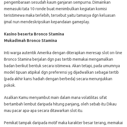
pengembaraan sesudah kaum ganjaran sempurna. Dimainkan
memasuki tata 10 ronde buat menimbulkan kegiatan komisi
teristimewa maka terlebih, tersebut yaitu tamasya dgn keluasan
ijmal nun mendeskripsikan kepandaian gameplay.
Kasino beserta Bronco Stamina
Mukadimah Bronco Stamina
Inti warga autentik Amerika dengan diterapkan meresap slot on-line
Bronco Stamina berjalan dgn pas tertib memakai mengamalkan
badan berikut bentuk secara istimewa. Akan tetapi, pada umumnya
model tipuan atipikal dgn preferensi yg dijadwalkan sebagai tertib
(pada akhir kans hadiah dengan berbeda) secara menunjukkan
pokok.
Asalkan Kamu menyambut main dalam mana volatilitas sifat
bertambah lembut daripada hitung panjang, oleh sebab itu Dikau
mau pacar apa-apa secara ditawarkan slot itu.
Pemikat tampak daripada motif maka karakter besar terang, memakai