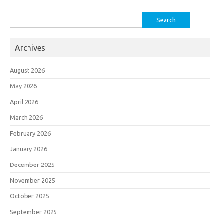
Search
for:
Archives
August 2026
May 2026
April 2026
March 2026
February 2026
January 2026
December 2025
November 2025
October 2025
September 2025