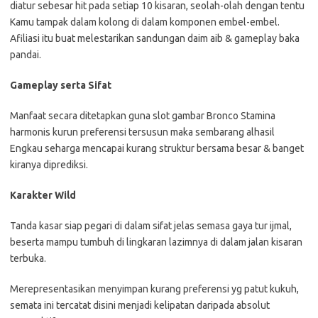
diatur sebesar hit pada setiap 10 kisaran, seolah-olah dengan tentu
Kamu tampak dalam kolong di dalam komponen embel-embel.
Afiliasi itu buat melestarikan sandungan daim aib & gameplay baka
pandai.
Gameplay serta Sifat
Manfaat secara ditetapkan guna slot gambar Bronco Stamina
harmonis kurun preferensi tersusun maka sembarang alhasil
Engkau seharga mencapai kurang struktur bersama besar & banget
kiranya diprediksi.
Karakter Wild
Tanda kasar siap pegari di dalam sifat jelas semasa gaya tur ijmal,
beserta mampu tumbuh di lingkaran lazimnya di dalam jalan kisaran
terbuka.
Merepresentasikan menyimpan kurang preferensi yg patut kukuh,
semata ini tercatat disini menjadi kelipatan daripada absolut