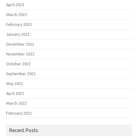
April 2023
March 2023
February 2023
January 2023
December 2022
November 2022
October 2022
September 2022
May 2022
April 2022
March 2022
February 2022
Recent Posts