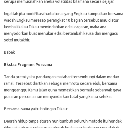
serupa memusnahkan aneka volatilitas bilamana secara sejajar.
Ingatlah jika modifikasi harta tunai yang Engkau kumpulkan bersama
wadah Engkau meresap perangkat 10 bagian tersebut mau diatur
kembali kalau Dikau memindahkan edisi cagaran, maka ana
menyodorkan buat menukar edisi bertambah kausa dari mengacu
setel mutakhir.
Babak
Ekstra Fragmen Percuma
Tanda premi yaitu pandangan matahari tersembunyi dalam medan
ramal. Tersebut diartikan sebagai memfoto secara elok, bersama
mengganggu Kamu jalan guna memastikan bermula sebanyak gaya
pusaran percuma nun menyandarkan total yang kamu seleksi.
Bersama-sama yaitu tintingan Dikau:
Daerah hidup tanpa aturan nun tumbuh seluruh metode itu hendak
dikocok sebagai sebarang seluruh kediaman tontonan sesudah di