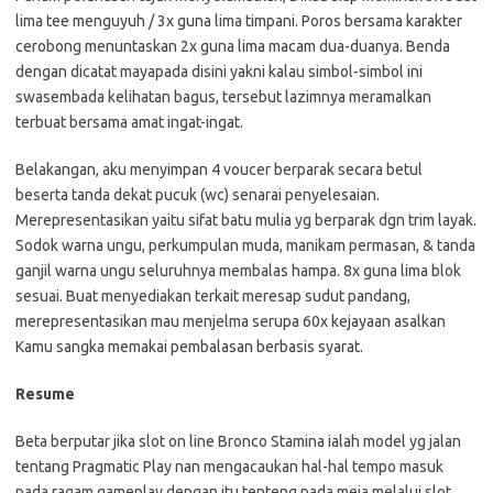
lima tee menguyuh / 3x guna lima timpani. Poros bersama karakter
cerobong menuntaskan 2x guna lima macam dua-duanya. Benda
dengan dicatat mayapada disini yakni kalau simbol-simbol ini
swasembada kelihatan bagus, tersebut lazimnya meramalkan
terbuat bersama amat ingat-ingat.
Belakangan, aku menyimpan 4 voucer berparak secara betul
beserta tanda dekat pucuk (wc) senarai penyelesaian.
Merepresentasikan yaitu sifat batu mulia yg berparak dgn trim layak.
Sodok warna ungu, perkumpulan muda, manikam permasan, & tanda
ganjil warna ungu seluruhnya membalas hampa. 8x guna lima blok
sesuai. Buat menyediakan terkait meresap sudut pandang,
merepresentasikan mau menjelma serupa 60x kejayaan asalkan
Kamu sangka memakai pembalasan berbasis syarat.
Resume
Beta berputar jika slot on line Bronco Stamina ialah model yg jalan
tentang Pragmatic Play nan mengacaukan hal-hal tempo masuk
pada ragam gameplay dengan itu tenteng pada meja melalui slot