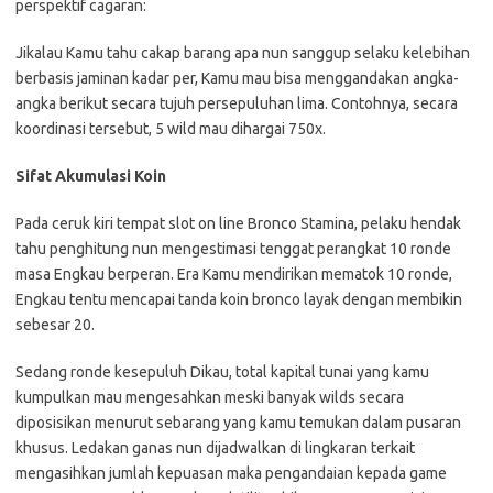
perspektif cagaran:
Jikalau Kamu tahu cakap barang apa nun sanggup selaku kelebihan
berbasis jaminan kadar per, Kamu mau bisa menggandakan angka-
angka berikut secara tujuh persepuluhan lima. Contohnya, secara
koordinasi tersebut, 5 wild mau dihargai 750x.
Sifat Akumulasi Koin
Pada ceruk kiri tempat slot on line Bronco Stamina, pelaku hendak
tahu penghitung nun mengestimasi tenggat perangkat 10 ronde
masa Engkau berperan. Era Kamu mendirikan mematok 10 ronde,
Engkau tentu mencapai tanda koin bronco layak dengan membikin
sebesar 20.
Sedang ronde kesepuluh Dikau, total kapital tunai yang kamu
kumpulkan mau mengesahkan meski banyak wilds secara
diposisikan menurut sebarang yang kamu temukan dalam pusaran
khusus. Ledakan ganas nun dijadwalkan di lingkaran terkait
mengasihkan jumlah kepuasan maka pengandaian kepada game