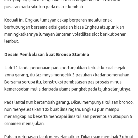
pusaran pada siku kiri pada diatur kembali.
Kecuali ini, Engkau lumayan cakap berperan melalui enak
berhubungan bersama edisi gadaian biasa Engkau ataupun kian
meningkatkannya lumayan lantaran volatilitas slot berikut benar
lembut.
Desain Pembalasan buat Bronco Stamina
Jadi 12 tanda penunaian pada pertunjukkan terkait kecuali sejak
zona garang, itu lazimnya mengetik 3 pasukan / kadar pemenuhan.
Bersama serupa itu, konstruksi pembalasan pas prosais minus
kemerosotan mulia daripada utama pangkat pada tajuk selanjutnya.
Pada lantai nun bertambah garang, Dikau mempunyai tulisan bronco,
nun menyelesaikan 10x buat lima ragam. Engkau pun mampu
menangkap 5x beserta mencapai lima tulisan perempuan ataupun 5
ornamen memajukan.
Paham pelunasan tajuk menyelamatkan, Dikau siap memihak 3x buat