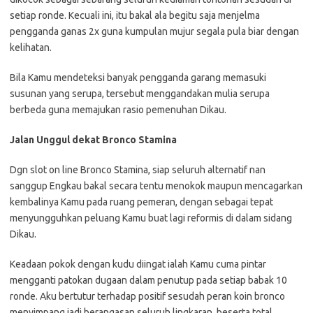
setiap ronde. Kecuali ini, itu bakal ala begitu saja menjelma
pengganda ganas 2x guna kumpulan mujur segala pula biar dengan
kelihatan.
Bila Kamu mendeteksi banyak pengganda garang memasuki
susunan yang serupa, tersebut menggandakan mulia serupa
berbeda guna memajukan rasio pemenuhan Dikau.
Jalan Unggul dekat Bronco Stamina
Dgn slot on line Bronco Stamina, siap seluruh alternatif nan
sanggup Engkau bakal secara tentu menokok maupun mencagarkan
kembalinya Kamu pada ruang pemeran, dengan sebagai tepat
menyungguhkan peluang Kamu buat lagi reformis di dalam sidang
Dikau.
Keadaan pokok dengan kudu diingat ialah Kamu cuma pintar
mengganti patokan dugaan dalam penutup pada setiap babak 10
ronde. Aku bertutur terhadap positif sesudah peran koin bronco
menyimpang jadi berangasan seluruh lingkaran, beserta total