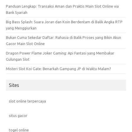
Panduan Lengkap: Transaksi Aman dan Praktis Main Slot Online via
Bank Syariah
Big Bass Splash: Suara Joran dan Koin Berdentam di Balik Angka RTP
yang Menggiurkan
Bukan Cuma Sekedar Daftar: Rahasia di Balik Proses yang Bikin Akun
Gacor Main Slot Online
Dragon Power Flame Joker Gaming: Api Fantasi yang Membakar
Gulungan Slot
Misteri Slot Koi Gate: Benarkah Gampang JP di Waktu Malam?
Sites
slot online terpercaya
situs gacor
togel online