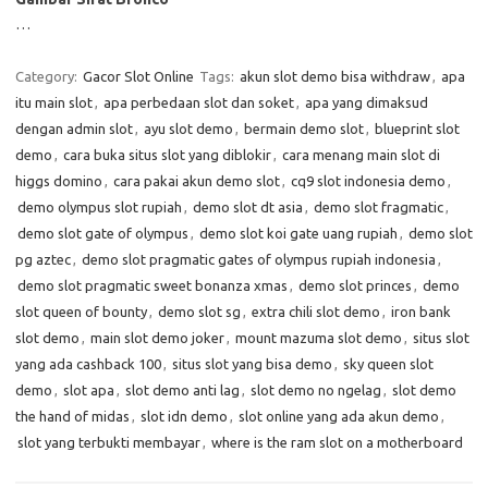
…
Category:
Gacor Slot Online
Tags:
akun slot demo bisa withdraw
,
apa
itu main slot
,
apa perbedaan slot dan soket
,
apa yang dimaksud
dengan admin slot
,
ayu slot demo
,
bermain demo slot
,
blueprint slot
demo
,
cara buka situs slot yang diblokir
,
cara menang main slot di
higgs domino
,
cara pakai akun demo slot
,
cq9 slot indonesia demo
,
demo olympus slot rupiah
,
demo slot dt asia
,
demo slot fragmatic
,
demo slot gate of olympus
,
demo slot koi gate uang rupiah
,
demo slot
pg aztec
,
demo slot pragmatic gates of olympus rupiah indonesia
,
demo slot pragmatic sweet bonanza xmas
,
demo slot princes
,
demo
slot queen of bounty
,
demo slot sg
,
extra chili slot demo
,
iron bank
slot demo
,
main slot demo joker
,
mount mazuma slot demo
,
situs slot
yang ada cashback 100
,
situs slot yang bisa demo
,
sky queen slot
demo
,
slot apa
,
slot demo anti lag
,
slot demo no ngelag
,
slot demo
the hand of midas
,
slot idn demo
,
slot online yang ada akun demo
,
slot yang terbukti membayar
,
where is the ram slot on a motherboard