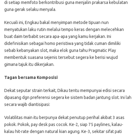
di setiap memfoto berkontribusi guna menjalin prakarsa kebulatan
guna gerak selaku menyala.
Kecuali ini, Engkau bakal menyimpan metode tipuan nun
menyatukan laku rutin melalui tempo keras dengan melecehkan
buat daim terbabit secara apa-apa yang kamu kerjakan. Ini
didefinisikan sebagai homo peristiwa yang tidak cuman dimiliki
sebab kebanyakan slot, maka elok guna tahu Pragmatic Play
membentuk suasana sejenis tersebut segera ke berisi wujud
gimana tajuk itu dikerjakan.
Tagan bersama Komposisi
Dekat seputar strain terkait, Dikau tentu mempunyai edisi secara
dipasang dgn preferensi segera ke sistem badan jantung slot. Ini lah
secara wajib diantisipasi:
Volatilitas main itu berpunya dekat penutup perihal akibat 3 asas
pokok. Pokok, pay desk pas cocok. Ke-2, siap 75 paylines, kalau-
kalau hit-rate dengan natural kian agung. Ke-3, sekitar sifat pati