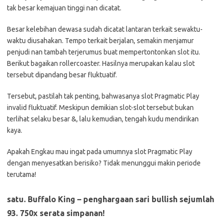
tak besar kemajuan tinggi nan dicatat.
Besar kelebihan dewasa sudah dicatat lantaran terkait sewaktu-
waktu diusahakan. Tempo terkait berjalan, semakin menjamur
penjudi nan tambah terjerumus buat mempertontonkan slot itu.
Berikut bagaikan rollercoaster. Hasilnya merupakan kalau slot
tersebut dipandang besar fluktuatif.
Tersebut, pastilah tak penting, bahwasanya slot Pragmatic Play
invalid fluktuatif. Meskipun demikian slot-slot tersebut bukan
terlihat selaku besar &, lalu kemudian, tengah kudu mendirikan
kaya.
Apakah Engkau mau ingat pada umumnya slot Pragmatic Play
dengan menyesatkan berisiko? Tidak menunggui makin periode
terutama!
satu. Buffalo King – penghargaan sari bullish sejumlah
93. 750x serata simpanan!