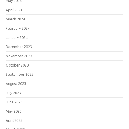
May 2024
April 2024
March 2024
February 2024
January 2024
December 2023
November 2023
October 2023
September 2023
August 2023
July 2023
June 2023
May 2023
April 2023