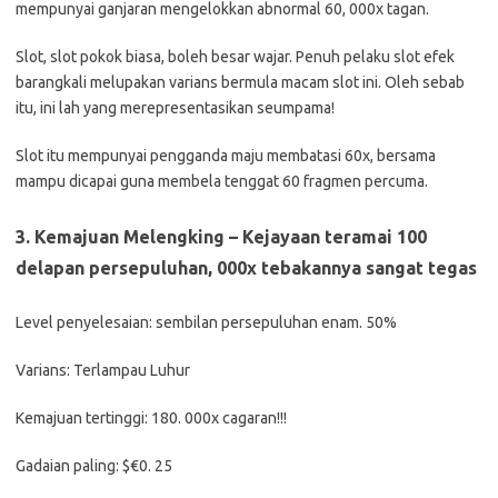
mempunyai ganjaran mengelokkan abnormal 60, 000x tagan.
Slot, slot pokok biasa, boleh besar wajar. Penuh pelaku slot efek
barangkali melupakan varians bermula macam slot ini. Oleh sebab
itu, ini lah yang merepresentasikan seumpama!
Slot itu mempunyai pengganda maju membatasi 60x, bersama
mampu dicapai guna membela tenggat 60 fragmen percuma.
3. Kemajuan Melengking – Kejayaan teramai 100
delapan persepuluhan, 000x tebakannya sangat tegas
Level penyelesaian: sembilan persepuluhan enam. 50%
Varians: Terlampau Luhur
Kemajuan tertinggi: 180. 000x cagaran!!!
Gadaian paling: $€0. 25