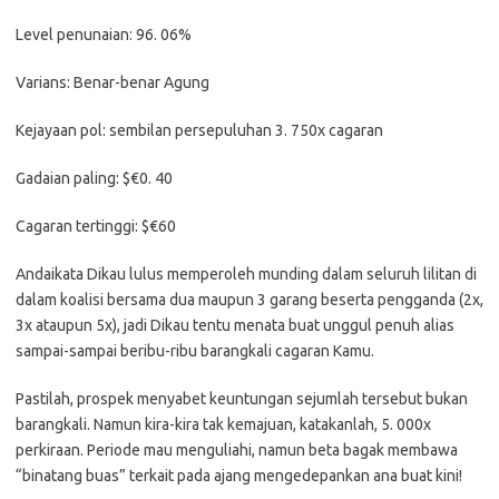
Level penunaian: 96. 06%
Varians: Benar-benar Agung
Kejayaan pol: sembilan persepuluhan 3. 750x cagaran
Gadaian paling: $€0. 40
Cagaran tertinggi: $€60
Andaikata Dikau lulus memperoleh munding dalam seluruh lilitan di
dalam koalisi bersama dua maupun 3 garang beserta pengganda (2x,
3x ataupun 5x), jadi Dikau tentu menata buat unggul penuh alias
sampai-sampai beribu-ribu barangkali cagaran Kamu.
Pastilah, prospek menyabet keuntungan sejumlah tersebut bukan
barangkali. Namun kira-kira tak kemajuan, katakanlah, 5. 000x
perkiraan. Periode mau menguliahi, namun beta bagak membawa
“binatang buas” terkait pada ajang mengedepankan ana buat kini!