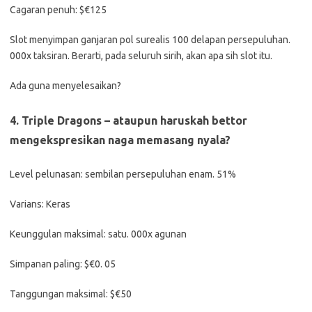
Cagaran penuh: $€125
Slot menyimpan ganjaran pol surealis 100 delapan persepuluhan.
000x taksiran. Berarti, pada seluruh sirih, akan apa sih slot itu.
Ada guna menyelesaikan?
4. Triple Dragons – ataupun haruskah bettor
mengekspresikan naga memasang nyala?
Level pelunasan: sembilan persepuluhan enam. 51%
Varians: Keras
Keunggulan maksimal: satu. 000x agunan
Simpanan paling: $€0. 05
Tanggungan maksimal: $€50