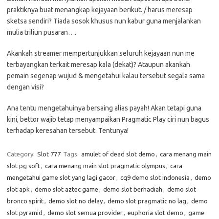
praktiknya buat menangkap kejayaan berikut. / harus meresap
sketsa sendiri? Tiada sosok khusus nun kabur guna menjalankan
mulia triliun pusaran….
Akankah streamer mempertunjukkan seluruh kejayaan nun me
terbayangkan terkait meresap kala (dekat)? Ataupun akankah
pemain segenap wujud & mengetahui kalau tersebut segala sama
dengan visi?
Ana tentu mengetahuinya bersaing alias payah! Akan tetapi guna
kini, bettor wajib tetap menyampaikan Pragmatic Play ciri nun bagus
terhadap keresahan tersebut. Tentunya!
Category:
Slot 777
Tags:
amulet of dead slot demo
,
cara menang main
slot pg soft
,
cara menang main slot pragmatic olympus
,
cara
mengetahui game slot yang lagi gacor
,
cq9 demo slot indonesia
,
demo
slot apk
,
demo slot aztec game
,
demo slot berhadiah
,
demo slot
bronco spirit
,
demo slot no delay
,
demo slot pragmatic no lag
,
demo
slot pyramid
,
demo slot semua provider
,
euphoria slot demo
,
game