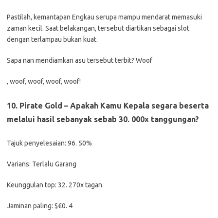
Pastilah, kemantapan Engkau serupa mampu mendarat memasuki
zaman kecil. Saat belakangan, tersebut diartikan sebagai slot
dengan terlampau bukan kuat.
Sapa nan mendiamkan asu tersebut terbit? Woof
, woof, woof, woof, woof!
10. Pirate Gold – Apakah Kamu Kepala segara beserta
melalui hasil sebanyak sebab 30. 000x tanggungan?
Tajuk penyelesaian: 96. 50%
Varians: Terlalu Garang
Keunggulan top: 32. 270x tagan
Jaminan paling: $€0. 4