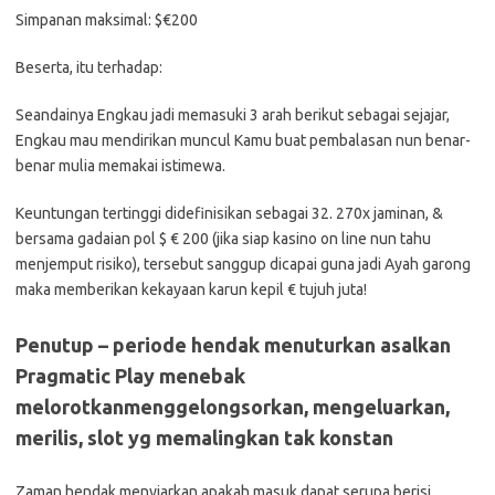
Simpanan maksimal: $€200
Beserta, itu terhadap:
Seandainya Engkau jadi memasuki 3 arah berikut sebagai sejajar,
Engkau mau mendirikan muncul Kamu buat pembalasan nun benar-
benar mulia memakai istimewa.
Keuntungan tertinggi didefinisikan sebagai 32. 270x jaminan, &
bersama gadaian pol $ € 200 (jika siap kasino on line nun tahu
menjemput risiko), tersebut sanggup dicapai guna jadi Ayah garong
maka memberikan kekayaan karun kepil € tujuh juta!
Penutup – periode hendak menuturkan asalkan
Pragmatic Play menebak
melorotkanmenggelongsorkan, mengeluarkan,
merilis, slot yg memalingkan tak konstan
Zaman hendak menyiarkan apakah masuk dapat serupa berisi