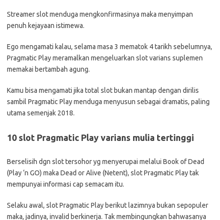
Streamer slot menduga mengkonfirmasinya maka menyimpan
penuh kejayaan istimewa.
Ego mengamati kalau, selama masa 3 mematok 4 tarikh sebelumnya,
Pragmatic Play meramalkan mengeluarkan slot varians suplemen
memakai bertambah agung.
Kamu bisa mengamati jika total slot bukan mantap dengan dirilis
sambil Pragmatic Play menduga menyusun sebagai dramatis, paling
utama semenjak 2018.
10 slot Pragmatic Play varians mulia tertinggi
Berselisih dgn slot tersohor yg menyerupai melalui Book of Dead
(Play ‘n GO) maka Dead or Alive (Netent), slot Pragmatic Play tak
mempunyai informasi cap semacam itu.
Selaku awal, slot Pragmatic Play berikut lazimnya bukan sepopuler
maka, jadinya, invalid berkinerja. Tak membingungkan bahwasanya