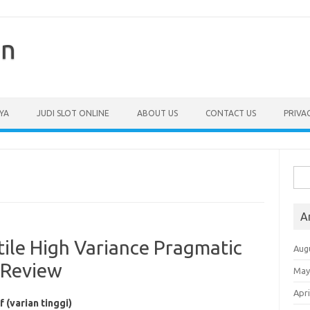
en
YA
JUDI SLOT ONLINE
ABOUT US
CONTACT US
PRIVA
Sea
for:
A
ile High Variance Pragmatic
Aug
e Review
May
Apri
 (varian tinggi)