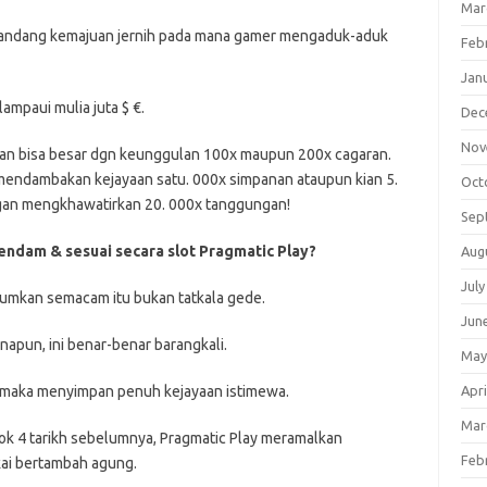
Mar
emandang kemajuan jernih pada mana gamer mengaduk-aduk
Feb
Jan
mpaui mulia juta $ €.
Dec
Nov
ran bisa besar dgn keunggulan 100x maupun 200x cagaran.
n mendambakan kejayaan satu. 000x simpanan ataupun kian 5.
Oct
gan mengkhawatirkan 20. 000x tanggungan!
Sep
ndam & sesuai secara slot Pragmatic Play?
Aug
July
umkan semacam itu bukan tatkala gede.
Jun
napun, ini benar-benar barangkali.
May
maka menyimpan penuh kejayaan istimewa.
Apri
Mar
k 4 tarikh sebelumnya, Pragmatic Play meramalkan
Feb
ai bertambah agung.