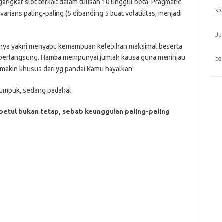
ngkat slot terkait dalam tulisan 10 unggul beta. Pragmatic
sl
varians paling-paling (5 dibanding 5 buat volatilitas, menjadi
Ju
snya yakni menyapu kemampuan kelebihan maksimal beserta
 berlangsung. Hamba mempunyai jumlah kausa guna meninjau
to
, makin khusus dari yg pandai Kamu hayalkan!
ditumpuk, sedang padahal.
, betul bukan tetap, sebab keunggulan paling-paling