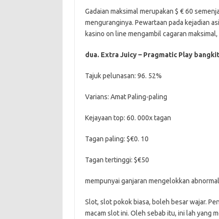
Gadaian maksimal merupakan $ € 60 semenja
menguranginya. Pewartaan pada kejadian asing
kasino on line mengambil cagaran maksimal
dua. Extra Juicy – Pragmatic Play bangk
Tajuk pelunasan: 96. 52%
Varians: Amat Paling-paling
Kejayaan top: 60. 000x tagan
Tagan paling: $€0. 10
Tagan tertinggi: $€50
mempunyai ganjaran mengelokkan abnormal 
Slot, slot pokok biasa, boleh besar wajar. P
macam slot ini. Oleh sebab itu, ini lah yan