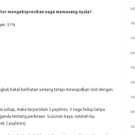
p
bettor mengekspresikan naga memasang nyala?
sl
nam. 51%
L
ju
sl
sl
rangkali bakal kelihatan sedang tetapi mewujudkan slot dengan
sl
a setiap, maka terpendam 5 paylines. 3 naga hidup tanpa
ke
nda tentang perkiraan. Susunan kaya, setelah itu,
at 5 paylines).
sl