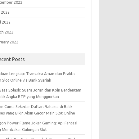
tember 2022
 2022
l 2022
ch 2022
ruary 2022
ecent Posts
duan Lengkap: Transaksi Aman dan Praktis
 Slot Online via Bank Syariah
 Bass Splash: Suara Joran dan Koin Berdentam
Balik Angka RTP yang Menggiurkan
an Cuma Sekedar Daftar: Rahasia di Balik
ses yang Bikin Akun Gacor Main Slot Online
gon Power Flame Joker Gaming: Api Fantasi
g Membakar Gulungan Slot