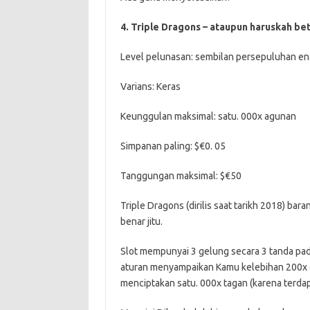
4. Triple Dragons – ataupun haruskah 
Level pelunasan: sembilan persepuluhan e
Varians: Keras
Keunggulan maksimal: satu. 000x agunan
Simpanan paling: $€0. 05
Tanggungan maksimal: $€50
Triple Dragons (dirilis saat tarikh 2018) ba
benar jitu.
Slot mempunyai 3 gelung secara 3 tanda pad
aturan menyampaikan Kamu kelebihan 200x ga
menciptakan satu. 000x tagan (karena terdap