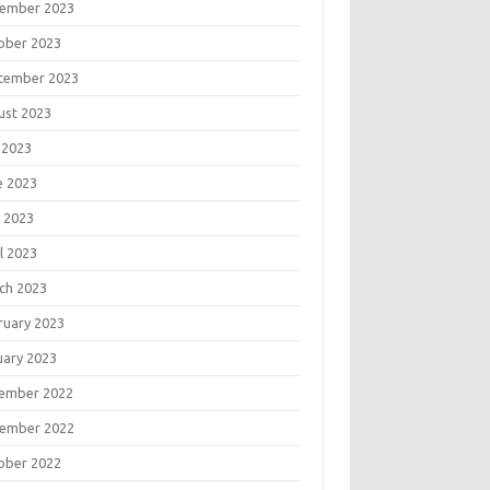
ember 2023
ober 2023
tember 2023
ust 2023
 2023
e 2023
 2023
l 2023
ch 2023
ruary 2023
uary 2023
ember 2022
ember 2022
ober 2022