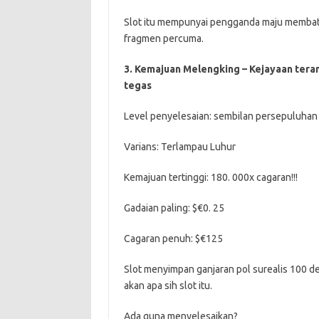
Slot itu mempunyai pengganda maju membat
fragmen percuma.
3. Kemajuan Melengking – Kejayaan tera
tegas
Level penyelesaian: sembilan persepuluha
Varians: Terlampau Luhur
Kemajuan tertinggi: 180. 000x cagaran!!!
Gadaian paling: $€0. 25
Cagaran penuh: $€125
Slot menyimpan ganjaran pol surealis 100 del
akan apa sih slot itu.
Ada guna menyelesaikan?