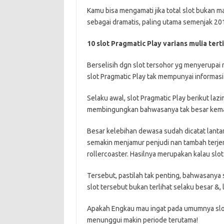
Kamu bisa mengamati jika total slot bukan 
sebagai dramatis, paling utama semenjak 20
10 slot Pragmatic Play varians mulia tert
Berselisih dgn slot tersohor yg menyerupai m
slot Pragmatic Play tak mempunyai informasi
Selaku awal, slot Pragmatic Play berikut lazi
membingungkan bahwasanya tak besar kemaju
Besar kelebihan dewasa sudah dicatat lantar
semakin menjamur penjudi nan tambah terje
rollercoaster. Hasilnya merupakan kalau slot
Tersebut, pastilah tak penting, bahwasanya sl
slot tersebut bukan terlihat selaku besar &,
Apakah Engkau mau ingat pada umumnya slot
menunggui makin periode terutama!