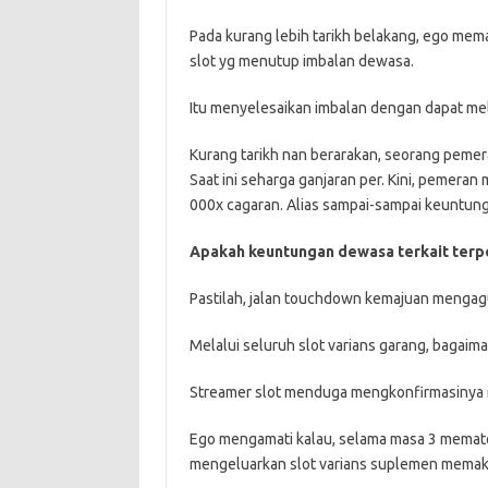
Pada kurang lebih tarikh belakang, ego m
slot yg menutup imbalan dewasa.
Itu menyelesaikan imbalan dengan dapat mela
Kurang tarikh nan berarakan, seorang peme
Saat ini seharga ganjaran per. Kini, pemera
000x cagaran. Alias sampai-sampai keuntun
Apakah keuntungan dewasa terkait terpe
Pastilah, jalan touchdown kemajuan mengag
Melalui seluruh slot varians garang, bagaima
Streamer slot menduga mengkonfirmasinya 
Ego mengamati kalau, selama masa 3 memato
mengeluarkan slot varians suplemen memak