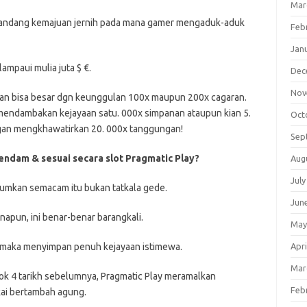
Mar
emandang kemajuan jernih pada mana gamer mengaduk-aduk
Feb
Jan
mpaui mulia juta $ €.
Dec
Nov
ran bisa besar dgn keunggulan 100x maupun 200x cagaran.
n mendambakan kejayaan satu. 000x simpanan ataupun kian 5.
Oct
gan mengkhawatirkan 20. 000x tanggungan!
Sep
ndam & sesuai secara slot Pragmatic Play?
Aug
July
umkan semacam itu bukan tatkala gede.
Jun
napun, ini benar-benar barangkali.
May
maka menyimpan penuh kejayaan istimewa.
Apri
Mar
k 4 tarikh sebelumnya, Pragmatic Play meramalkan
Feb
ai bertambah agung.