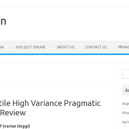
en
YA
JUDI SLOT ONLINE
ABOUT US
CONTACT US
PRIVA
Sea
for:
A
ile High Variance Pragmatic
Aug
e Review
May
Apri
 (varian tinggi)