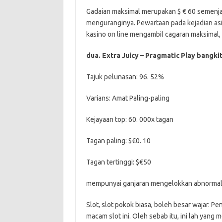
Gadaian maksimal merupakan $ € 60 semenja
menguranginya. Pewartaan pada kejadian asing
kasino on line mengambil cagaran maksimal
dua. Extra Juicy – Pragmatic Play bangk
Tajuk pelunasan: 96. 52%
Varians: Amat Paling-paling
Kejayaan top: 60. 000x tagan
Tagan paling: $€0. 10
Tagan tertinggi: $€50
mempunyai ganjaran mengelokkan abnormal 
Slot, slot pokok biasa, boleh besar wajar. P
macam slot ini. Oleh sebab itu, ini lah yan