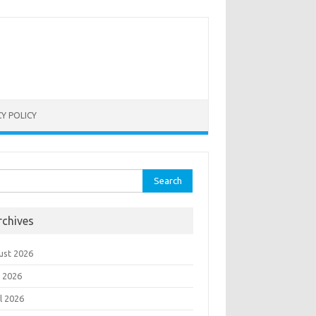
CY POLICY
rch
rchives
ust 2026
 2026
l 2026