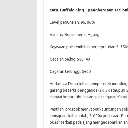
satu. Buffalo King – penghargaan sari bu
Level penunaian: 96. 06%
Varians: Benar-benar Agung
Kejayaan pol: sembilan persepuluhan 3. 750
Gadaian paling: $€0. 40
Cagaran tertinggi: $€60
Andaikata Dikau lulus memperoleh munding d
garang beserta pengganda (2x, 3x ataupun 5x
sampai beribu-ribu barangkali cagaran Kamu.
Pastilah, prospek menyabet keuntungan seju
kemajuan, katakanlah, 5. 000x perkiraan. P
buas” terkait pada ajang mengedepankan ana 