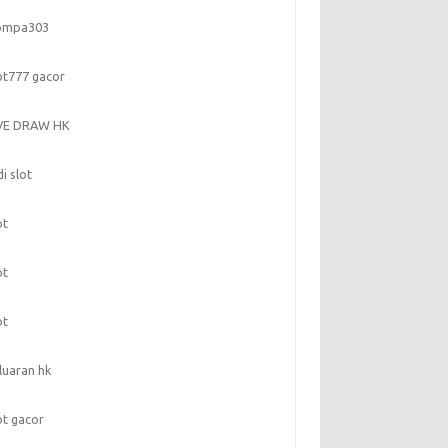
ompa303
ot777 gacor
IVE DRAW HK
di slot
ot
ot
ot
luaran hk
ot gacor