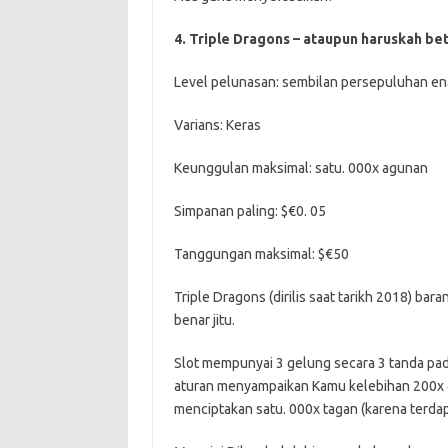
4. Triple Dragons – ataupun haruskah 
Level pelunasan: sembilan persepuluhan e
Varians: Keras
Keunggulan maksimal: satu. 000x agunan
Simpanan paling: $€0. 05
Tanggungan maksimal: $€50
Triple Dragons (dirilis saat tarikh 2018) ba
benar jitu.
Slot mempunyai 3 gelung secara 3 tanda pad
aturan menyampaikan Kamu kelebihan 200x ga
menciptakan satu. 000x tagan (karena terdap