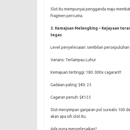
Slot itu mempunyai pengganda maju membat
fragmen percuma.
3. Kemajuan Melengking – Kejayaan tera
tegas
Level penyelesaian: sembilan persepuluha
Varians: Terlampau Luhur
Kemajuan tertinggi: 180. 000x cagaran!!!
Gadaian paling: $€0. 25
Cagaran penuh: $€125
Slot menyimpan ganjaran pol surealis 100 del
akan apa sih slot itu.
Ada guna menyelesaikan?