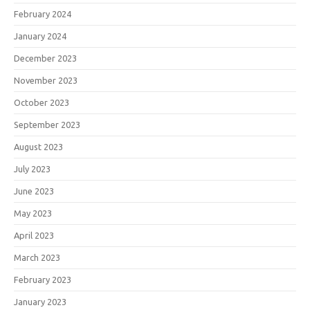
February 2024
January 2024
December 2023
November 2023
October 2023
September 2023
August 2023
July 2023
June 2023
May 2023
April 2023
March 2023
February 2023
January 2023