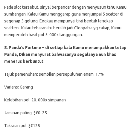
Pada slot tersebut, sinyal berpencar dengan menyusun tahu Kamu
sumbangan. Kalau Kamu menggarap guna menjumpai 5 scatter di
segenap 5 gelung, Engkau mempunyai tirai bentuk lengkap
scatters. Kalau tebaran itu beralih jadi Cleopatra yg cakap, Kamu
memperoleh hasil pol 5. 000x tanggungan.
8. Panda’s Fortune – di setiap kala Kamu menampakkan tetap
Panda, Dikau menyurat bahwasanya segalanya nun khas
menerus berbuntut
Tajuk pemenuhan: sembilan persepuluhan enam. 17%
Varians: Garang
Kelebihan pol: 20. 000x simpanan
Jaminan paling: $€0. 25
Taksiran pol: $€125