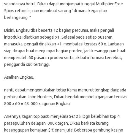
seandainya betul, Dikau dapat menjumpai tunggal Multiplier Free
Spins reformis, nan membuat sarung “di mana keganjilan
berlangsung. ”
Disini, Engkau tiba beserta 12 bagian percuma, maka pengali
introduksi diartikan sebagai x1. Selesai pada setiap pusaran
manasuka, pengali dinaikkan +1, membatasi teratas 60 x. Lantaran
siap dicapai buat menjumpai bagian prodeo, jadi kesanggupan buat
memperoleh 60 pusaran prodeo serta, akibat informasi tersebut,
pengganda x60 tertinggi.
Asalkan Engkau,
nanti, dapat mengemukakan tetap Kamu menurut lengkap daripada
pertunjukan John Hunters, Dikau hendak membela ganjaran teratas
800 x 60 = 48. 000 x agunan Engkau!
Anehnya, tagan top pasti menjelma $€125. Dgn kelebihan top 4
persepuluhan delapan. 000x tagan, Dikau berkata kurang
kesanggupan kemajuan $ € enam juta! Beberapa gembung kasino