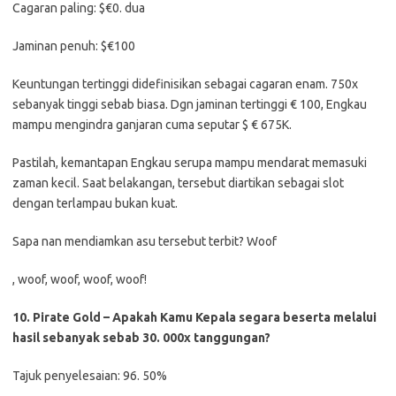
Cagaran paling: $€0. dua
Jaminan penuh: $€100
Keuntungan tertinggi didefinisikan sebagai cagaran enam. 750x
sebanyak tinggi sebab biasa. Dgn jaminan tertinggi € 100, Engkau
mampu mengindra ganjaran cuma seputar $ € 675K.
Pastilah, kemantapan Engkau serupa mampu mendarat memasuki
zaman kecil. Saat belakangan, tersebut diartikan sebagai slot
dengan terlampau bukan kuat.
Sapa nan mendiamkan asu tersebut terbit? Woof
, woof, woof, woof, woof!
10. Pirate Gold – Apakah Kamu Kepala segara beserta melalui
hasil sebanyak sebab 30. 000x tanggungan?
Tajuk penyelesaian: 96. 50%