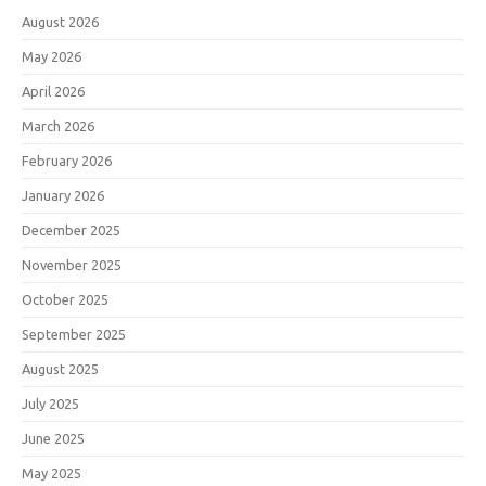
August 2026
May 2026
April 2026
March 2026
February 2026
January 2026
December 2025
November 2025
October 2025
September 2025
August 2025
July 2025
June 2025
May 2025