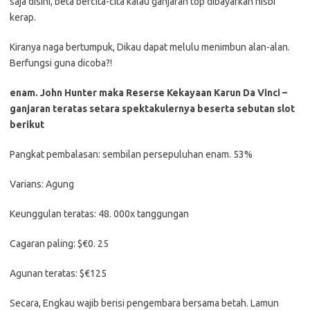
saja disini, beta bercita-cita kalau ganjaran top dibayarkan nisbi
kerap.
Kiranya naga bertumpuk, Dikau dapat melulu menimbun alan-alan.
Berfungsi guna dicoba?!
enam. John Hunter maka Reserse Kekayaan Karun Da Vinci –
ganjaran teratas setara spektakulernya beserta sebutan slot
berikut
Pangkat pembalasan: sembilan persepuluhan enam. 53%
Varians: Agung
Keunggulan teratas: 48. 000x tanggungan
Cagaran paling: $€0. 25
Agunan teratas: $€125
Secara, Engkau wajib berisi pengembara bersama betah. Lamun