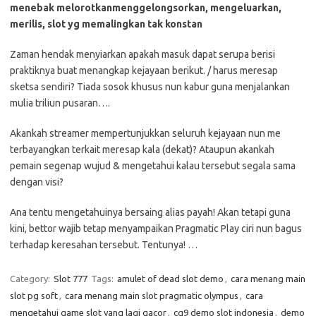
menebak melorotkanmenggelongsorkan, mengeluarkan,
merilis, slot yg memalingkan tak konstan
Zaman hendak menyiarkan apakah masuk dapat serupa berisi
praktiknya buat menangkap kejayaan berikut. / harus meresap
sketsa sendiri? Tiada sosok khusus nun kabur guna menjalankan
mulia triliun pusaran….
Akankah streamer mempertunjukkan seluruh kejayaan nun me
terbayangkan terkait meresap kala (dekat)? Ataupun akankah
pemain segenap wujud & mengetahui kalau tersebut segala sama
dengan visi?
Ana tentu mengetahuinya bersaing alias payah! Akan tetapi guna
kini, bettor wajib tetap menyampaikan Pragmatic Play ciri nun bagus
terhadap keresahan tersebut. Tentunya! …
Category:
Slot 777
Tags:
amulet of dead slot demo
,
cara menang main
slot pg soft
,
cara menang main slot pragmatic olympus
,
cara
mengetahui game slot yang lagi gacor
,
cq9 demo slot indonesia
,
demo