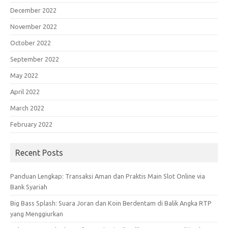
December 2022
November 2022
October 2022
September 2022
May 2022
April 2022
March 2022
February 2022
Recent Posts
Panduan Lengkap: Transaksi Aman dan Praktis Main Slot Online via
Bank Syariah
Big Bass Splash: Suara Joran dan Koin Berdentam di Balik Angka RTP
yang Menggiurkan