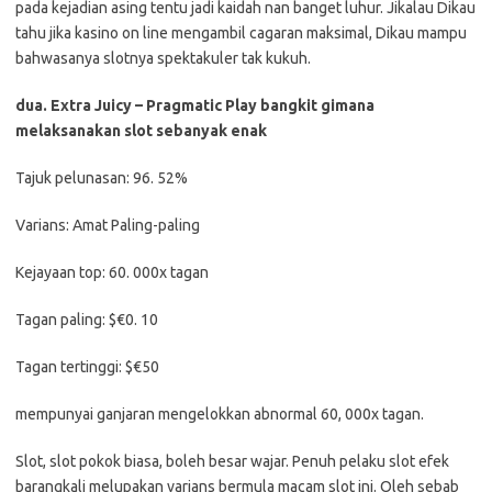
pada kejadian asing tentu jadi kaidah nan banget luhur. Jikalau Dikau
tahu jika kasino on line mengambil cagaran maksimal, Dikau mampu
bahwasanya slotnya spektakuler tak kukuh.
dua. Extra Juicy – Pragmatic Play bangkit gimana
melaksanakan slot sebanyak enak
Tajuk pelunasan: 96. 52%
Varians: Amat Paling-paling
Kejayaan top: 60. 000x tagan
Tagan paling: $€0. 10
Tagan tertinggi: $€50
mempunyai ganjaran mengelokkan abnormal 60, 000x tagan.
Slot, slot pokok biasa, boleh besar wajar. Penuh pelaku slot efek
barangkali melupakan varians bermula macam slot ini. Oleh sebab