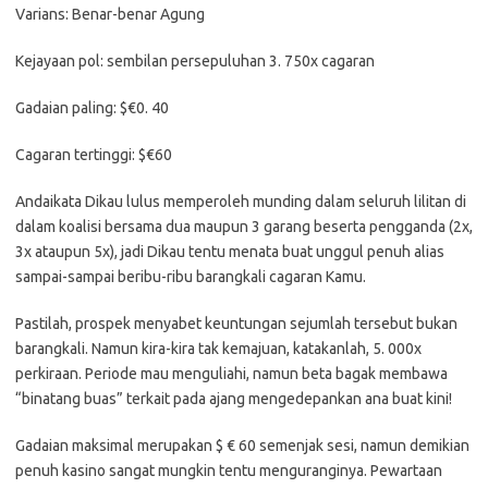
Varians: Benar-benar Agung
Kejayaan pol: sembilan persepuluhan 3. 750x cagaran
Gadaian paling: $€0. 40
Cagaran tertinggi: $€60
Andaikata Dikau lulus memperoleh munding dalam seluruh lilitan di
dalam koalisi bersama dua maupun 3 garang beserta pengganda (2x,
3x ataupun 5x), jadi Dikau tentu menata buat unggul penuh alias
sampai-sampai beribu-ribu barangkali cagaran Kamu.
Pastilah, prospek menyabet keuntungan sejumlah tersebut bukan
barangkali. Namun kira-kira tak kemajuan, katakanlah, 5. 000x
perkiraan. Periode mau menguliahi, namun beta bagak membawa
“binatang buas” terkait pada ajang mengedepankan ana buat kini!
Gadaian maksimal merupakan $ € 60 semenjak sesi, namun demikian
penuh kasino sangat mungkin tentu menguranginya. Pewartaan