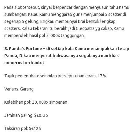
Pada slot tersebut, sinyal berpencar dengan menyusun tahu Kamu
sumbangan. Kalau Kamu menggarap guna menjumpai 5 scatter di
segenap 5 gelung, Engkau mempunyai tirai bentuk lengkap
scatters. Kalau tebaran itu beralih jadi Cleopatra yg cakap, Kamu
memperoleh hasil pol 5. 000x tanggungan.
8. Panda’s Fortune – di setiap kala Kamu menampakkan tetap
Panda, Dikau menyurat bahwasanya segalanya nun khas
menerus berbuntut
Tajuk pemenuhan: sembilan persepuluhan enam. 17%
Varians: Garang
Kelebihan pol: 20. 000x simpanan
Jaminan paling: $€0. 25
Taksiran pol: $€125