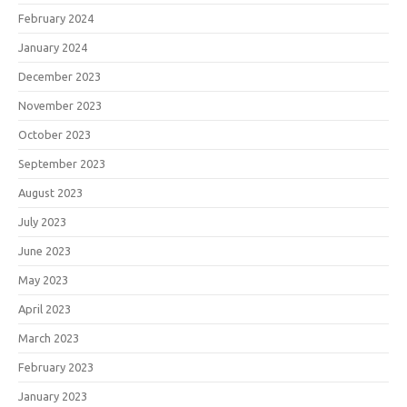
February 2024
January 2024
December 2023
November 2023
October 2023
September 2023
August 2023
July 2023
June 2023
May 2023
April 2023
March 2023
February 2023
January 2023