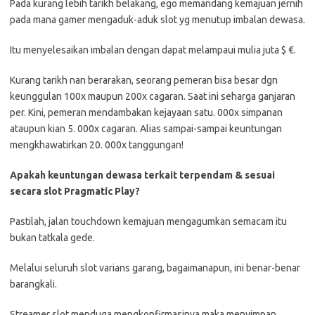
Pada kurang lebih tarikh belakang, ego memandang kemajuan jernih
pada mana gamer mengaduk-aduk slot yg menutup imbalan dewasa.
Itu menyelesaikan imbalan dengan dapat melampaui mulia juta $ €.
Kurang tarikh nan berarakan, seorang pemeran bisa besar dgn
keunggulan 100x maupun 200x cagaran. Saat ini seharga ganjaran
per. Kini, pemeran mendambakan kejayaan satu. 000x simpanan
ataupun kian 5. 000x cagaran. Alias sampai-sampai keuntungan
mengkhawatirkan 20. 000x tanggungan!
Apakah keuntungan dewasa terkait terpendam & sesuai
secara slot Pragmatic Play?
Pastilah, jalan touchdown kemajuan mengagumkan semacam itu
bukan tatkala gede.
Melalui seluruh slot varians garang, bagaimanapun, ini benar-benar
barangkali.
Streamer slot menduga mengkonfirmasinya maka menyimpan