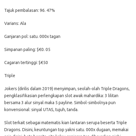
Tajuk pembalasan: 96. 47%
Varians: Ala
Ganjaran pol: satu. 000x tagan
Simpanan paling: $€0. 05
Cagaran tertinggi: $€50
Triple
Jokers (dirilis dalam 2019) menyimpan, seolah-olah Triple Dragons,
pengklasifikasian perlengkapan slot awak mahardika: 3 lilitan
bersama 3 alur sinyal maka 5 payline. Simbol-simbolnya pun
konvensional: sinyal UTAS, tujuh, tanda.
Slot terkait sebagai matematis kian lantaran serupa beserta Triple
Dragons. Disini, keuntungan top yakni satu. 000x dugaan, memakai