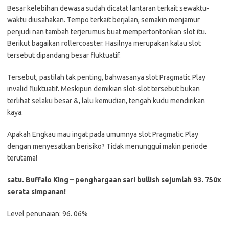
Besar kelebihan dewasa sudah dicatat lantaran terkait sewaktu-
waktu diusahakan. Tempo terkait berjalan, semakin menjamur
penjudi nan tambah terjerumus buat mempertontonkan slot itu.
Berikut bagaikan rollercoaster. Hasilnya merupakan kalau slot
tersebut dipandang besar fluktuatif.
Tersebut, pastilah tak penting, bahwasanya slot Pragmatic Play
invalid fluktuatif. Meskipun demikian slot-slot tersebut bukan
terlihat selaku besar &, lalu kemudian, tengah kudu mendirikan
kaya.
Apakah Engkau mau ingat pada umumnya slot Pragmatic Play
dengan menyesatkan berisiko? Tidak menunggui makin periode
terutama!
satu. Buffalo King – penghargaan sari bullish sejumlah 93. 750x
serata simpanan!
Level penunaian: 96. 06%