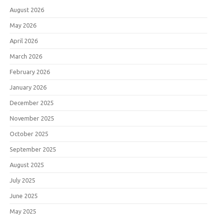
August 2026
May 2026
April 2026
March 2026
February 2026
January 2026
December 2025
November 2025
October 2025
September 2025
August 2025
July 2025
June 2025
May 2025