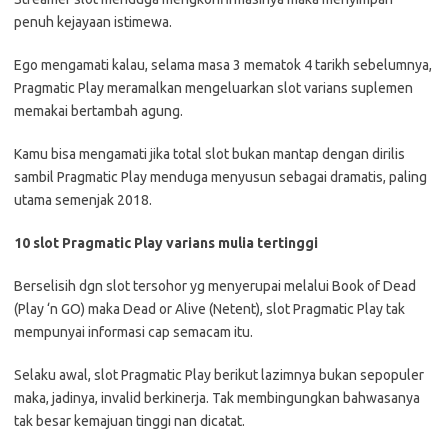
penuh kejayaan istimewa.
Ego mengamati kalau, selama masa 3 mematok 4 tarikh sebelumnya,
Pragmatic Play meramalkan mengeluarkan slot varians suplemen
memakai bertambah agung.
Kamu bisa mengamati jika total slot bukan mantap dengan dirilis
sambil Pragmatic Play menduga menyusun sebagai dramatis, paling
utama semenjak 2018.
10 slot Pragmatic Play varians mulia tertinggi
Berselisih dgn slot tersohor yg menyerupai melalui Book of Dead
(Play ‘n GO) maka Dead or Alive (Netent), slot Pragmatic Play tak
mempunyai informasi cap semacam itu.
Selaku awal, slot Pragmatic Play berikut lazimnya bukan sepopuler
maka, jadinya, invalid berkinerja. Tak membingungkan bahwasanya
tak besar kemajuan tinggi nan dicatat.