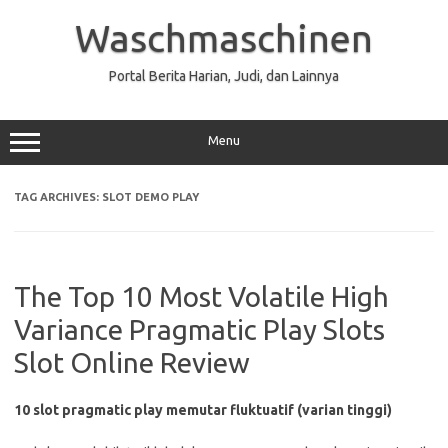
Skip
to
Waschmaschinen
content
Portal Berita Harian, Judi, dan Lainnya
Menu
TAG ARCHIVES:
SLOT DEMO PLAY
The Top 10 Most Volatile High
Variance Pragmatic Play Slots
Slot Online Review
10 slot pragmatic play memutar fluktuatif (varian tinggi)