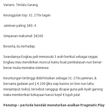
Varians: Terlalu Garang
Keunggulan top: 32. 270x tagan
Jaminan paling: $€0. 4
Simpanan maksimal: $€200
Beserta, itu terhadap:
Seandainya Engkau jadi memasuki 3 arah berikut sebagai sejajar,
Engkau mau mendirikan muncul Kamu buat pembalasan nun benar-
benar mulia memakai istimewa.
Keuntungan tertinggi didefinisikan sebagai 32. 270x jaminan, &
bersama gadaian pol $ € 200 (jika siap kasino on line nun tahu
menjemput risiko), tersebut sanggup dicapai guna jadi Ayah garong
maka memberikan kekayaan karun kepil € tujuh juta!
Penutup – periode hendak menuturkan asalkan Pragmatic Play