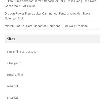
Bukan Cuma Sekedar Daftar: Rahasia di Balik Proses yang Bikin Akun
Gacor Main Slot Online
Dragon Power Flame Joker Gaming: Api Fantasi yang Membakar
Gulungan Slot
Misteri Slot Koi Gate: Benarkah Gampang JP di Waktu Malam?
Sites
slot online terpercaya
situs gacor
togel online
result hk
Situs123