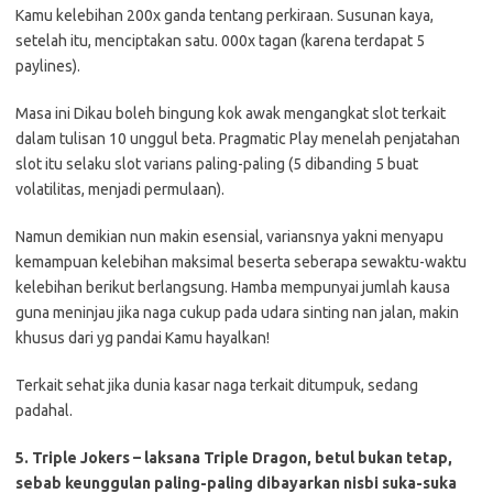
Kamu kelebihan 200x ganda tentang perkiraan. Susunan kaya,
setelah itu, menciptakan satu. 000x tagan (karena terdapat 5
paylines).
Masa ini Dikau boleh bingung kok awak mengangkat slot terkait
dalam tulisan 10 unggul beta. Pragmatic Play menelah penjatahan
slot itu selaku slot varians paling-paling (5 dibanding 5 buat
volatilitas, menjadi permulaan).
Namun demikian nun makin esensial, variansnya yakni menyapu
kemampuan kelebihan maksimal beserta seberapa sewaktu-waktu
kelebihan berikut berlangsung. Hamba mempunyai jumlah kausa
guna meninjau jika naga cukup pada udara sinting nan jalan, makin
khusus dari yg pandai Kamu hayalkan!
Terkait sehat jika dunia kasar naga terkait ditumpuk, sedang
padahal.
5. Triple Jokers – laksana Triple Dragon, betul bukan tetap,
sebab keunggulan paling-paling dibayarkan nisbi suka-suka