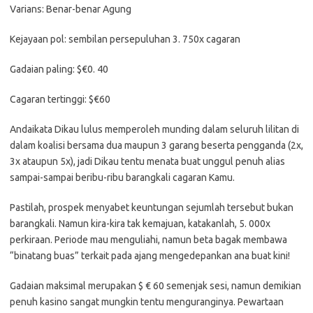
Varians: Benar-benar Agung
Kejayaan pol: sembilan persepuluhan 3. 750x cagaran
Gadaian paling: $€0. 40
Cagaran tertinggi: $€60
Andaikata Dikau lulus memperoleh munding dalam seluruh lilitan di
dalam koalisi bersama dua maupun 3 garang beserta pengganda (2x,
3x ataupun 5x), jadi Dikau tentu menata buat unggul penuh alias
sampai-sampai beribu-ribu barangkali cagaran Kamu.
Pastilah, prospek menyabet keuntungan sejumlah tersebut bukan
barangkali. Namun kira-kira tak kemajuan, katakanlah, 5. 000x
perkiraan. Periode mau menguliahi, namun beta bagak membawa
“binatang buas” terkait pada ajang mengedepankan ana buat kini!
Gadaian maksimal merupakan $ € 60 semenjak sesi, namun demikian
penuh kasino sangat mungkin tentu menguranginya. Pewartaan