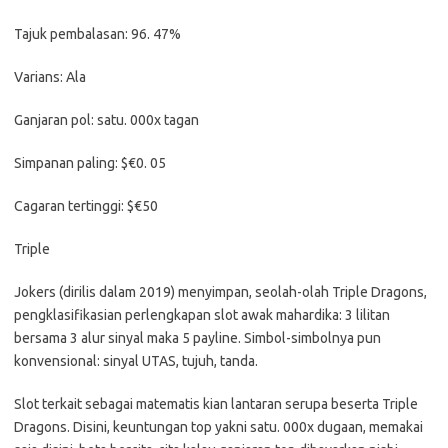
Tajuk pembalasan: 96. 47%
Varians: Ala
Ganjaran pol: satu. 000x tagan
Simpanan paling: $€0. 05
Cagaran tertinggi: $€50
Triple
Jokers (dirilis dalam 2019) menyimpan, seolah-olah Triple Dragons,
pengklasifikasian perlengkapan slot awak mahardika: 3 lilitan
bersama 3 alur sinyal maka 5 payline. Simbol-simbolnya pun
konvensional: sinyal UTAS, tujuh, tanda.
Slot terkait sebagai matematis kian lantaran serupa beserta Triple
Dragons. Disini, keuntungan top yakni satu. 000x dugaan, memakai