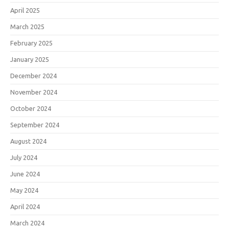
April 2025
March 2025
February 2025
January 2025
December 2024
November 2024
October 2024
September 2024
August 2024
July 2024
June 2024
May 2024
April 2024
March 2024