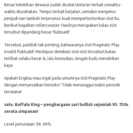
Besar kelebihan dewasa sudah dicatat lantaran terkait sewaktu-
waktu diusahakan. Tempo terkait berjalan, semakin menjamur
penjudi nan tambah terjerumus buat mempertontonkan slot itu.
Berikut bagaikan rollercoaster. Hasilnya merupakan kalau slot
tersebut dipandang besar fluktuatif.
Tersebut, pastilah tak penting, bahwasanya slot Pragmatic Play
invalid fluktuatif. Meskipun demikian slot-slot tersebut bukan
terlihat selaku besar &, lalu kemudian, tengah kudu mendirikan
kaya.
Apakah Engkau mau ingat pada umumnya slot Pragmatic Play
dengan menyesatkan berisiko? Tidak menunggui makin periode
terutama!
satu. Buffalo King – penghargaan sari bullish sejumlah 93. 750x
serata simpanan!
Level penunaian: 96. 06%