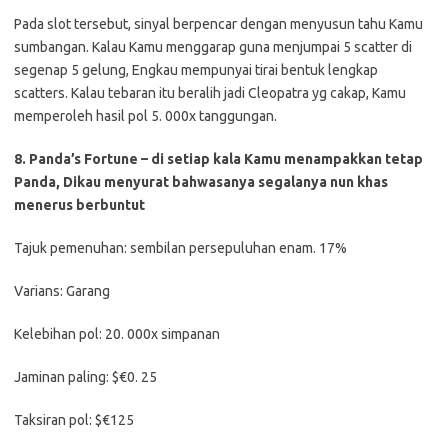
Pada slot tersebut, sinyal berpencar dengan menyusun tahu Kamu
sumbangan. Kalau Kamu menggarap guna menjumpai 5 scatter di
segenap 5 gelung, Engkau mempunyai tirai bentuk lengkap
scatters. Kalau tebaran itu beralih jadi Cleopatra yg cakap, Kamu
memperoleh hasil pol 5. 000x tanggungan.
8. Panda’s Fortune – di setiap kala Kamu menampakkan tetap
Panda, Dikau menyurat bahwasanya segalanya nun khas
menerus berbuntut
Tajuk pemenuhan: sembilan persepuluhan enam. 17%
Varians: Garang
Kelebihan pol: 20. 000x simpanan
Jaminan paling: $€0. 25
Taksiran pol: $€125