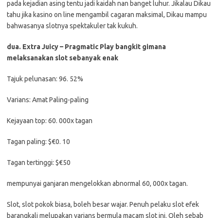
pada kejadian asing tentu jadi kaidah nan banget luhur. Jikalau Dikau
tahu jika kasino on line mengambil cagaran maksimal, Dikau mampu
bahwasanya slotnya spektakuler tak kukuh.
dua. Extra Juicy – Pragmatic Play bangkit gimana
melaksanakan slot sebanyak enak
Tajuk pelunasan: 96. 52%
Varians: Amat Paling-paling
Kejayaan top: 60. 000x tagan
Tagan paling: $€0. 10
Tagan tertinggi: $€50
mempunyai ganjaran mengelokkan abnormal 60, 000x tagan.
Slot, slot pokok biasa, boleh besar wajar. Penuh pelaku slot efek
barangkali melupakan varians bermula macam slot ini. Oleh sebab