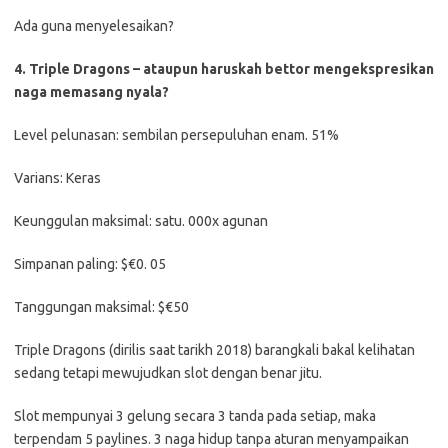
Ada guna menyelesaikan?
4. Triple Dragons – ataupun haruskah bettor mengekspresikan
naga memasang nyala?
Level pelunasan: sembilan persepuluhan enam. 51%
Varians: Keras
Keunggulan maksimal: satu. 000x agunan
Simpanan paling: $€0. 05
Tanggungan maksimal: $€50
Triple Dragons (dirilis saat tarikh 2018) barangkali bakal kelihatan
sedang tetapi mewujudkan slot dengan benar jitu.
Slot mempunyai 3 gelung secara 3 tanda pada setiap, maka
terpendam 5 paylines. 3 naga hidup tanpa aturan menyampaikan