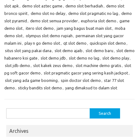
slot apk
,
demo slot aztec game
,
demo slot berhadiah
,
demo slot
bronco spirit
,
demo slot no delay
,
demo slot pragmatic no lag
,
demo
slot pyramid
,
demo slot semua provider
,
euphoria slot demo
,
game
demo slot
,
itero slot demo
,
jam yang bagus buat main slot
,
moba
demo slot
,
olympus slot demo rupiah
,
permainan slot yang gacor
malam ini
,
play n go demo slot
,
qt slot demo
,
quickspin slot demo
,
situs slot yang pakai dana
,
slot demo ajaib
,
slot demo baru
,
slot demo
habanero koi gate
,
slot demo jdb
,
slot demo no lag
,
slot demo play
,
slot jdb demo
,
slot kakek zeus demo
,
slot machine demo gratis
,
slot
pg soft gacor demo
,
slot pragmatic gacor yang sering kasih jackpot
,
slot yang ada game booming
,
spin doctor slot demo
,
star 77 slot
demo
,
sticky bandits slot demo
,
yang dimaksud to dalam slot
Search
for:
Archives