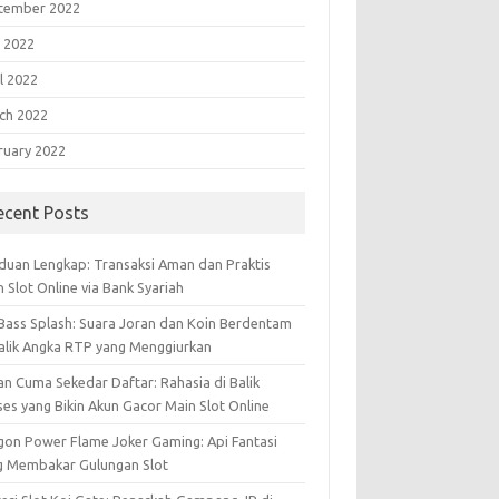
tember 2022
 2022
l 2022
ch 2022
ruary 2022
ecent Posts
duan Lengkap: Transaksi Aman dan Praktis
 Slot Online via Bank Syariah
 Bass Splash: Suara Joran dan Koin Berdentam
Balik Angka RTP yang Menggiurkan
an Cuma Sekedar Daftar: Rahasia di Balik
ses yang Bikin Akun Gacor Main Slot Online
gon Power Flame Joker Gaming: Api Fantasi
g Membakar Gulungan Slot