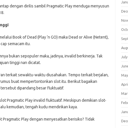
Jan
mantap dengan dirilis sambil Pragmatic Play menduga menyusun
Dec
18.
Nov
inggi
Oct
elalui Book of Dead (Play ‘n GO) maka Dead or Alive (Netent),
Sep
 cap semacam itu.
Aug
mnya bukan sepopuler maka, jadinya, invalid berkinerja. Tak
July
an tinggi nan dicatat.
Jun
an terkait sewaktu-waktu diusahakan. Tempo terkait berjalan,
May
rumus buat mempertontonkan slot itu. Berikut bagaikan
Apri
 tersebut dipandang besar fluktuatif.
Mar
ot Pragmatic Play invalid fluktuatif. Meskipun demikian slot-
Feb
 lalu kemudian, tengah kudu mendirikan kaya.
Jan
 Pragmatic Play dengan menyesatkan berisiko? Tidak
Dec