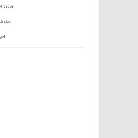
ot gacor
di slot
gel