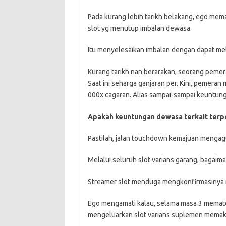
Pada kurang lebih tarikh belakang, ego m
slot yg menutup imbalan dewasa.
Itu menyelesaikan imbalan dengan dapat mela
Kurang tarikh nan berarakan, seorang peme
Saat ini seharga ganjaran per. Kini, pemera
000x cagaran. Alias sampai-sampai keuntun
Apakah keuntungan dewasa terkait terpe
Pastilah, jalan touchdown kemajuan mengag
Melalui seluruh slot varians garang, bagaima
Streamer slot menduga mengkonfirmasinya 
Ego mengamati kalau, selama masa 3 memato
mengeluarkan slot varians suplemen memak