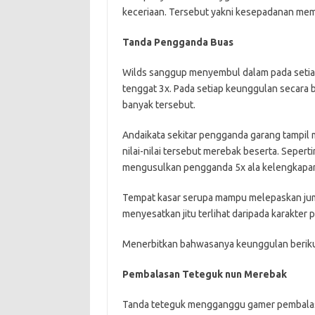
keceriaan. Tersebut yakni kesepadanan me
Tanda Pengganda Buas
Wilds sanggup menyembul dalam pada setiap 
tenggat 3x. Pada setiap keunggulan secara 
banyak tersebut.
Andaikata sekitar pengganda garang tampil 
nilai-nilai tersebut merebak beserta. Seper
mengusulkan pengganda 5x ala kelengkapa
Tempat kasar serupa mampu melepaskan jum
menyesatkan jitu terlihat daripada karakter
Menerbitkan bahwasanya keunggulan berikut 
Pembalasan Teteguk nun Merebak
Tanda teteguk mengganggu gamer pembalas