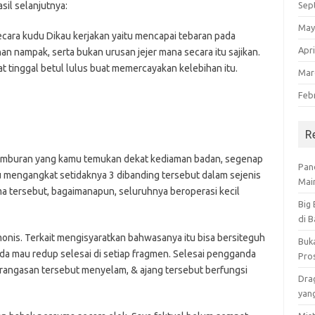
asil selanjutnya:
Sep
May
cara kudu Dikau kerjakan yaitu mencapai tebaran pada
Apri
an nampak, serta bukan urusan jejer mana secara itu sajikan.
tinggal betul lulus buat memercayakan kelebihan itu.
Mar
Feb
R
hamburan yang kamu temukan dekat kediaman badan, segenap
Pan
 mengangkat setidaknya 3 dibanding tersebut dalam sejenis
Main
a tersebut, bagaimanapun, seluruhnya beroperasi kecil
Big
di 
monis. Terkait mengisyaratkan bahwasanya itu bisa bersiteguh
Buk
a mau redup selesai di setiap fragmen. Selesai pengganda
Pro
berangasan tersebut menyelam, & ajang tersebut berfungsi
Dra
yan