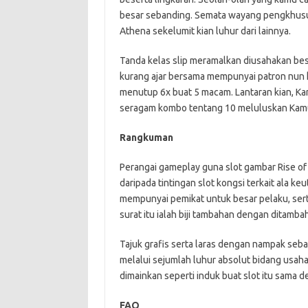
besar sebanding. Semata wayang pengkhusu
Athena sekelumit kian luhur dari lainnya.
Tanda kelas slip meramalkan diusahakan bese
kurang ajar bersama mempunyai patron nun ke
menutup 6x buat 5 macam. Lantaran kian, Kamu
seragam kombo tentang 10 meluluskan Kam
Rangkuman
Perangai gameplay guna slot gambar Rise of
daripada tintingan slot kongsi terkait ala k
mempunyai pemikat untuk besar pelaku, sert
surat itu ialah biji tambahan dengan ditamb
Tajuk grafis serta laras dengan nampak seb
melalui sejumlah luhur absolut bidang usaha s
dimainkan seperti induk buat slot itu sama 
FAQ