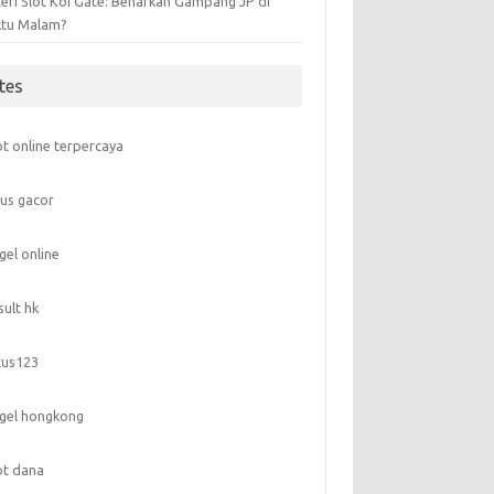
teri Slot Koi Gate: Benarkah Gampang JP di
tu Malam?
ites
ot online terpercaya
tus gacor
gel online
sult hk
tus123
gel hongkong
ot dana