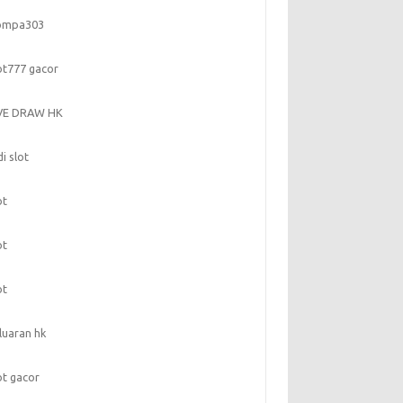
ompa303
ot777 gacor
IVE DRAW HK
di slot
ot
ot
ot
luaran hk
ot gacor