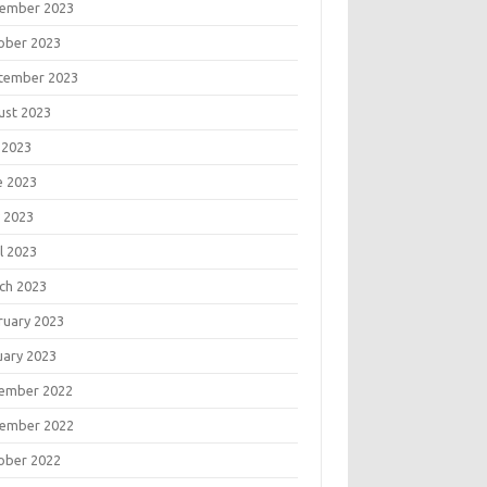
ember 2023
ober 2023
tember 2023
ust 2023
 2023
e 2023
 2023
l 2023
ch 2023
ruary 2023
uary 2023
ember 2022
ember 2022
ober 2022