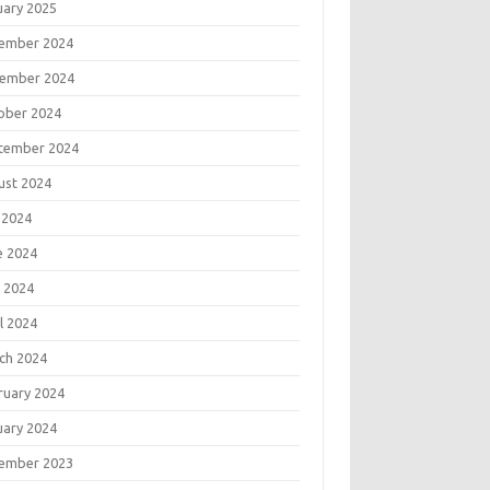
uary 2025
ember 2024
ember 2024
ober 2024
tember 2024
ust 2024
 2024
e 2024
 2024
l 2024
ch 2024
ruary 2024
uary 2024
ember 2023