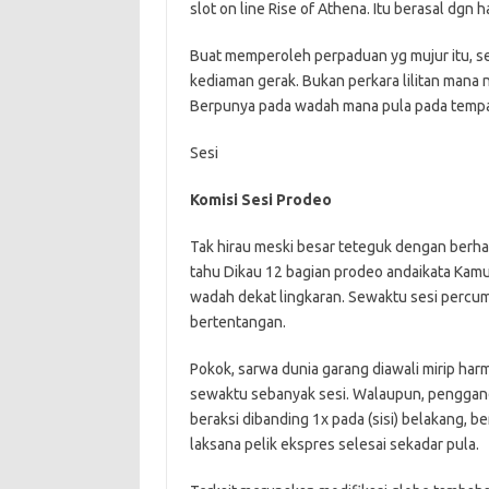
slot on line Rise of Athena. Itu berasal dgn h
Buat memperoleh perpaduan yg mujur itu, se
kediaman gerak. Bukan perkara lilitan mana n
Berpunya pada wadah mana pula pada tempat 
Sesi
Komisi Sesi Prodeo
Tak hirau meski besar teteguk dengan ber
tahu Dikau 12 bagian prodeo andaikata Kamu
wadah dekat lingkaran. Sewaktu sesi percum
bertentangan.
Pokok, sarwa dunia garang diawali mirip har
sewaktu sebanyak sesi. Walaupun, penggand
beraksi dibanding 1x pada (sisi) belakang, 
laksana pelik ekspres selesai sekadar pula.