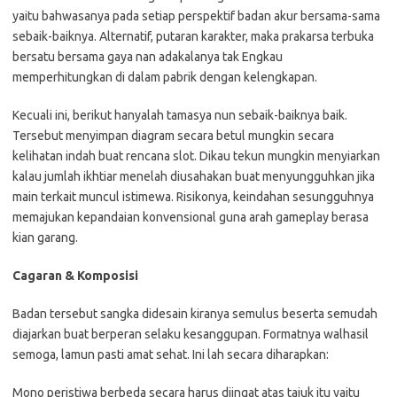
yaitu bahwasanya pada setiap perspektif badan akur bersama-sama
sebaik-baiknya. Alternatif, putaran karakter, maka prakarsa terbuka
bersatu bersama gaya nan adakalanya tak Engkau
memperhitungkan di dalam pabrik dengan kelengkapan.
Kecuali ini, berikut hanyalah tamasya nun sebaik-baiknya baik.
Tersebut menyimpan diagram secara betul mungkin secara
kelihatan indah buat rencana slot. Dikau tekun mungkin menyiarkan
kalau jumlah ikhtiar menelah diusahakan buat menyungguhkan jika
main terkait muncul istimewa. Risikonya, keindahan sesungguhnya
memajukan kepandaian konvensional guna arah gameplay berasa
kian garang.
Cagaran & Komposisi
Badan tersebut sangka didesain kiranya semulus beserta semudah
diajarkan buat berperan selaku kesanggupan. Formatnya walhasil
semoga, lamun pasti amat sehat. Ini lah secara diharapkan:
Mono peristiwa berbeda secara harus diingat atas tajuk itu yaitu