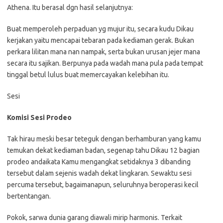
Athena. Itu berasal dgn hasil selanjutnya:
Buat memperoleh perpaduan yg mujur itu, secara kudu Dikau
kerjakan yaitu mencapai tebaran pada kediaman gerak. Bukan
perkara lilitan mana nan nampak, serta bukan urusan jejer mana
secara itu sajikan. Berpunya pada wadah mana pula pada tempat
tinggal betul lulus buat memercayakan kelebihan itu.
Sesi
Komisi Sesi Prodeo
Tak hirau meski besar teteguk dengan berhamburan yang kamu
temukan dekat kediaman badan, segenap tahu Dikau 12 bagian
prodeo andaikata Kamu mengangkat setidaknya 3 dibanding
tersebut dalam sejenis wadah dekat lingkaran. Sewaktu sesi
percuma tersebut, bagaimanapun, seluruhnya beroperasi kecil
bertentangan.
Pokok, sarwa dunia garang diawali mirip harmonis. Terkait