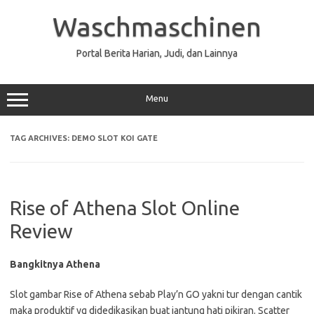
Skip
to
Waschmaschinen
content
Portal Berita Harian, Judi, dan Lainnya
Menu
TAG ARCHIVES:
DEMO SLOT KOI GATE
Rise of Athena Slot Online
Review
Bangkitnya Athena
Slot gambar Rise of Athena sebab Play’n GO yakni tur dengan cantik
maka produktif yg didedikasikan buat jantung hati pikiran. Scatter