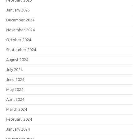
February 2025
January 2025
December 2024
November 2024
October 2024
September 2024
August 2024
July 2024
June 2024
May 2024
April 2024
March 2024
February 2024
January 2024