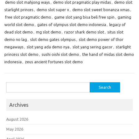
demo slot mahjong ways
,
demo slot pragmatic play midas
,
demo slot
starlight princes
,
demo slot super x
,
demo slot sweet bonanza xmas
,
free slot pragmatic demo
,
game slot yang bisa beli free spin
,
gaming
world slot demo
,
gates of olympus slot demo indonesia
,
legacy of
dead slot demo
,
mg slot demo
,
razor shark demo slot
,
situs slot
demo no lag
,
slot demo gates olympus
,
slot demo power of thor
megaways
,
slot yang ada demo nya
,
slot yang sering gacor
,
starlight
princess slot demo
,
sushi oishi slot demo
,
the hand of midas slot demo
indonesia
,
zeus ancient fortunes slot demo
Search
for:
Archives
August 2026
May 2026