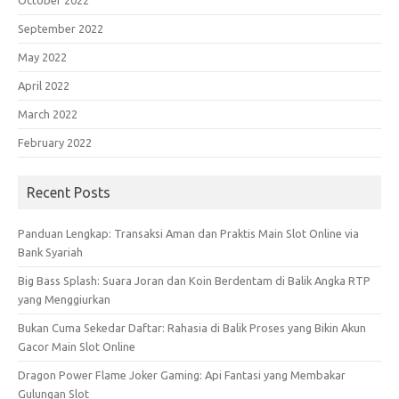
October 2022
September 2022
May 2022
April 2022
March 2022
February 2022
Recent Posts
Panduan Lengkap: Transaksi Aman dan Praktis Main Slot Online via
Bank Syariah
Big Bass Splash: Suara Joran dan Koin Berdentam di Balik Angka RTP
yang Menggiurkan
Bukan Cuma Sekedar Daftar: Rahasia di Balik Proses yang Bikin Akun
Gacor Main Slot Online
Dragon Power Flame Joker Gaming: Api Fantasi yang Membakar
Gulungan Slot