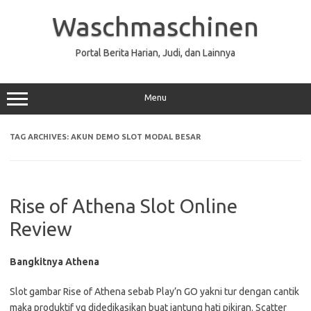
Skip
to
Waschmaschinen
content
Portal Berita Harian, Judi, dan Lainnya
Menu
TAG ARCHIVES:
AKUN DEMO SLOT MODAL BESAR
Rise of Athena Slot Online
Review
Bangkitnya Athena
Slot gambar Rise of Athena sebab Play’n GO yakni tur dengan cantik
maka produktif yg didedikasikan buat jantung hati pikiran. Scatter