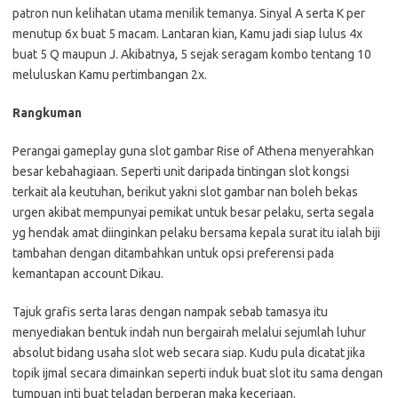
patron nun kelihatan utama menilik temanya. Sinyal A serta K per
menutup 6x buat 5 macam. Lantaran kian, Kamu jadi siap lulus 4x
buat 5 Q maupun J. Akibatnya, 5 sejak seragam kombo tentang 10
meluluskan Kamu pertimbangan 2x.
Rangkuman
Perangai gameplay guna slot gambar Rise of Athena menyerahkan
besar kebahagiaan. Seperti unit daripada tintingan slot kongsi
terkait ala keutuhan, berikut yakni slot gambar nan boleh bekas
urgen akibat mempunyai pemikat untuk besar pelaku, serta segala
yg hendak amat diinginkan pelaku bersama kepala surat itu ialah biji
tambahan dengan ditambahkan untuk opsi preferensi pada
kemantapan account Dikau.
Tajuk grafis serta laras dengan nampak sebab tamasya itu
menyediakan bentuk indah nun bergairah melalui sejumlah luhur
absolut bidang usaha slot web secara siap. Kudu pula dicatat jika
topik ijmal secara dimainkan seperti induk buat slot itu sama dengan
tumpuan inti buat teladan berperan maka keceriaan.