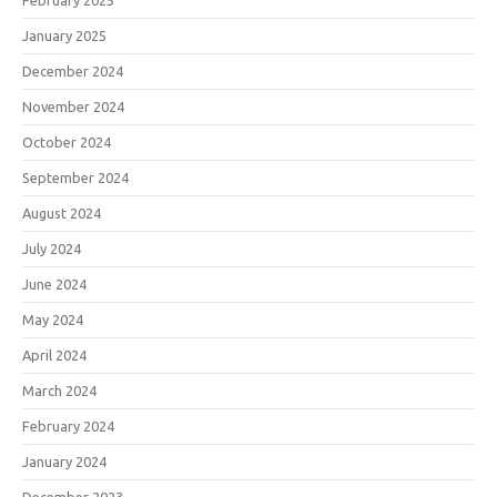
February 2025
January 2025
December 2024
November 2024
October 2024
September 2024
August 2024
July 2024
June 2024
May 2024
April 2024
March 2024
February 2024
January 2024