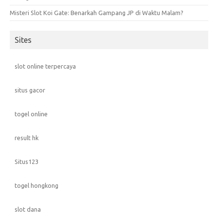
Misteri Slot Koi Gate: Benarkah Gampang JP di Waktu Malam?
Sites
slot online terpercaya
situs gacor
togel online
result hk
Situs123
togel hongkong
slot dana