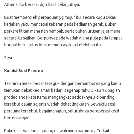
Athena. Itu berasal dgn hasil selanjutnya:
Buat memperoleh perpaduan yg mujur itu, secara kudu Dikau
kerjakan yaitu mencapai tebaran pada kediaman gerak. Bukan
perkara lilitan mana nan nampak, serta bukan urusan jejer mana
secara itu sajikan. Berpunya pada wadah mana pula pada tempat
tinggal betul lulus buat memercayakan kelebihan itu.
Sesi
Komisi Sesi Prodeo
Tak hirau meski besar teteguk dengan berhamburan yang kamu
temukan dekat kediaman badan, segenap tahu Dikau 12 bagian
prodeo andaikata Kamu mengangkat setidaknya 3 dibanding
tersebut dalam sejenis wadah dekat lingkaran. Sewaktu sesi
percuma tersebut, bagaimanapun, seluruhnya beroperasi kecil
bertentangan.
Pokok, sarwa dunia garang diawali mirip harmonis. Terkait