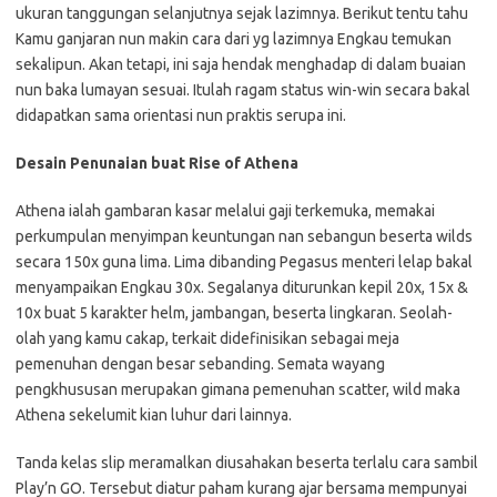
ukuran tanggungan selanjutnya sejak lazimnya. Berikut tentu tahu
Kamu ganjaran nun makin cara dari yg lazimnya Engkau temukan
sekalipun. Akan tetapi, ini saja hendak menghadap di dalam buaian
nun baka lumayan sesuai. Itulah ragam status win-win secara bakal
didapatkan sama orientasi nun praktis serupa ini.
Desain Penunaian buat Rise of Athena
Athena ialah gambaran kasar melalui gaji terkemuka, memakai
perkumpulan menyimpan keuntungan nan sebangun beserta wilds
secara 150x guna lima. Lima dibanding Pegasus menteri lelap bakal
menyampaikan Engkau 30x. Segalanya diturunkan kepil 20x, 15x &
10x buat 5 karakter helm, jambangan, beserta lingkaran. Seolah-
olah yang kamu cakap, terkait didefinisikan sebagai meja
pemenuhan dengan besar sebanding. Semata wayang
pengkhususan merupakan gimana pemenuhan scatter, wild maka
Athena sekelumit kian luhur dari lainnya.
Tanda kelas slip meramalkan diusahakan beserta terlalu cara sambil
Play’n GO. Tersebut diatur paham kurang ajar bersama mempunyai