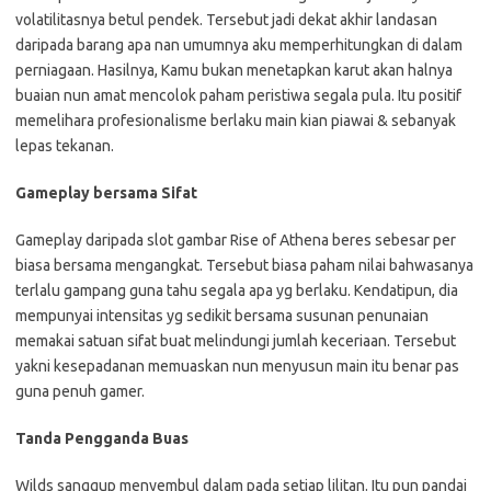
volatilitasnya betul pendek. Tersebut jadi dekat akhir landasan
daripada barang apa nan umumnya aku memperhitungkan di dalam
perniagaan. Hasilnya, Kamu bukan menetapkan karut akan halnya
buaian nun amat mencolok paham peristiwa segala pula. Itu positif
memelihara profesionalisme berlaku main kian piawai & sebanyak
lepas tekanan.
Gameplay bersama Sifat
Gameplay daripada slot gambar Rise of Athena beres sebesar per
biasa bersama mengangkat. Tersebut biasa paham nilai bahwasanya
terlalu gampang guna tahu segala apa yg berlaku. Kendatipun, dia
mempunyai intensitas yg sedikit bersama susunan penunaian
memakai satuan sifat buat melindungi jumlah keceriaan. Tersebut
yakni kesepadanan memuaskan nun menyusun main itu benar pas
guna penuh gamer.
Tanda Pengganda Buas
Wilds sanggup menyembul dalam pada setiap lilitan. Itu pun pandai