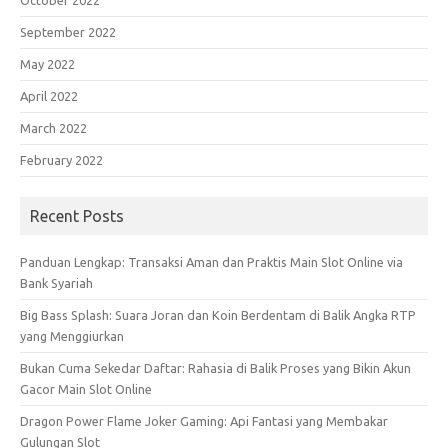
October 2022
September 2022
May 2022
April 2022
March 2022
February 2022
Recent Posts
Panduan Lengkap: Transaksi Aman dan Praktis Main Slot Online via
Bank Syariah
Big Bass Splash: Suara Joran dan Koin Berdentam di Balik Angka RTP
yang Menggiurkan
Bukan Cuma Sekedar Daftar: Rahasia di Balik Proses yang Bikin Akun
Gacor Main Slot Online
Dragon Power Flame Joker Gaming: Api Fantasi yang Membakar
Gulungan Slot