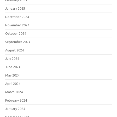
February 2025
January 2025
December 2024
November 2024
October 2024
September 2024
August 2024
July 2024
June 2024
May 2024
April 2024
March 2024
February 2024
January 2024