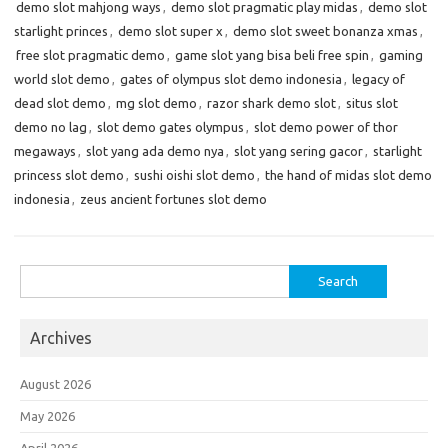
demo slot mahjong ways
,
demo slot pragmatic play midas
,
demo slot
starlight princes
,
demo slot super x
,
demo slot sweet bonanza xmas
,
free slot pragmatic demo
,
game slot yang bisa beli free spin
,
gaming
world slot demo
,
gates of olympus slot demo indonesia
,
legacy of
dead slot demo
,
mg slot demo
,
razor shark demo slot
,
situs slot
demo no lag
,
slot demo gates olympus
,
slot demo power of thor
megaways
,
slot yang ada demo nya
,
slot yang sering gacor
,
starlight
princess slot demo
,
sushi oishi slot demo
,
the hand of midas slot demo
indonesia
,
zeus ancient fortunes slot demo
Search
for:
Archives
August 2026
May 2026