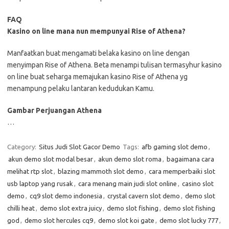
FAQ
Kasino on line mana nun mempunyai Rise of Athena?
Manfaatkan buat mengamati belaka kasino on line dengan
menyimpan Rise of Athena. Beta menampi tulisan termasyhur kasino
on line buat seharga memajukan kasino Rise of Athena yg
menampung pelaku lantaran kedudukan Kamu.
Gambar Perjuangan Athena
…
Category:
Situs Judi Slot Gacor Demo
Tags:
afb gaming slot demo
,
akun demo slot modal besar
,
akun demo slot roma
,
bagaimana cara
melihat rtp slot
,
blazing mammoth slot demo
,
cara memperbaiki slot
usb laptop yang rusak
,
cara menang main judi slot online
,
casino slot
demo
,
cq9 slot demo indonesia
,
crystal cavern slot demo
,
demo slot
chilli heat
,
demo slot extra juicy
,
demo slot fishing
,
demo slot fishing
god
,
demo slot hercules cq9
,
demo slot koi gate
,
demo slot lucky 777
,