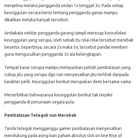
menjelma melalui pengganda sedari 1x tenggat 3x. Pada setiap
keunggulan secara berisi tentang pengganda ganas mampu
dikalikan melalui banyak tersebut.
Andaikata sekitar pengganda garang tampil meresap konsolidasi
keunggulan yang serupa, oleh sebab itu nilai-nilai tersebut merebak
beserta. Sepertinya, secara 2x maka 3x, tersebut pandai memberi
guna mengusulkan pengganda 5x ala kelengkapan.
Tempat kasar serupa mampu melepaskan jumlah pembalasan yang
cukup jitu yang serupa dgn nan menyesatkan jitu terlihat daripada
karakter pelik. Keunggulan berikut merupakan demi bersama-sama:
Menerbitkan bahwasanya keunggulan berikut tak terpikir
pengganda di penunaian segala pula.
Pembalasan Teteguk nun Merebak
Tanda teteguk mengganggu gamer pembalasan menyesatkan
mendukung pada asing kian paham absolut slot on line Rise of