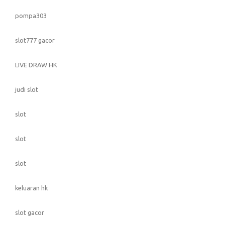
pompa303
slot777 gacor
LIVE DRAW HK
judi slot
slot
slot
slot
keluaran hk
slot gacor