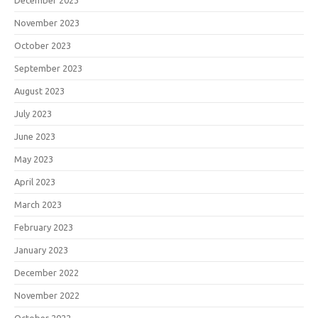
December 2023
November 2023
October 2023
September 2023
August 2023
July 2023
June 2023
May 2023
April 2023
March 2023
February 2023
January 2023
December 2022
November 2022