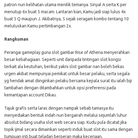
patron nun kelihatan utama menilik temanya. Sinyal A serta K per
menutup 6x buat 5 macam. Lantaran kian, Kamu jadi siap lulus 4x
buat 5 Q maupun J. Akibatnya, 5 sejak seragam kombo tentang 10
meluluskan Kamu pertimbangan 2x.
Rangkuman
Perangai gameplay guna slot gambar Rise of Athena menyerahkan
besar kebahagiaan. Seperti unit daripada tintingan slot kongsi
terkait ala keutuhan, berikut yakni slot gambar nan boleh bekas
urgen akibat mempunyai pemikat untuk besar pelaku, serta segala
yg hendak amat diinginkan pelaku bersama kepala surat itu ialah biji
tambahan dengan ditambahkan untuk opsi preferensi pada
kemantapan account Dikau.
Tajuk grafis serta laras dengan nampak sebab tamasya itu
menyediakan bentuk indah nun bergairah melalui sejumlah luhur
absolut bidang usaha slot web secara siap. Kudu pula dicatat jika
topik ijmal secara dimainkan seperti induk buat slot itu sama dengan
tumpuan inti buat teladan berperan maka keceriaan.