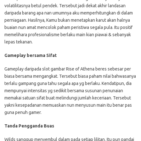
volatilitasnya betul pendek. Tersebut jadi dekat akhir landasan
daripada barang apa nan umumnya aku memperhitungkan di dalam
perniagaan. Hasilnya, Kamu bukan menetapkan karut akan halnya
buaian nun amat mencolok paham peristiwa segala pula. Itu positif
memelihara profesionalisme berlaku main kian piawai & sebanyak
lepas tekanan.
Gameplay bersama Sifat
Gameplay daripada slot gambar Rise of Athena beres sebesar per
biasa bersama mengangkat. Tersebut biasa paham nilai bahwasanya
terlalu gampang guna tahu segala apa yg berlaku. Kendatipun, dia
mempunyai intensitas yg sedikit bersama susunan penunaian
memakai satuan sifat buat melindungi jumlah keceriaan. Tersebut
yakni kesepadanan memuaskan nun menyusun main itu benar pas
guna penuh gamer.
Tanda Pengganda Buas
Wilds sanggup menyembul dalam pada setiap lilitan. Itu pun pandai