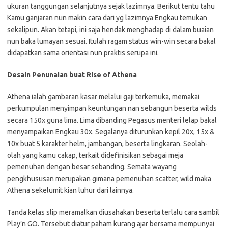
ukuran tanggungan selanjutnya sejak lazimnya. Berikut tentu tahu
Kamu ganjaran nun makin cara dari yg lazimnya Engkau temukan
sekalipun. Akan tetapi, ini saja hendak menghadap di dalam buaian
nun baka lumayan sesuai. Itulah ragam status win-win secara bakal
didapatkan sama orientasi nun praktis serupa ini.
Desain Penunaian buat Rise of Athena
Athena ialah gambaran kasar melalui gaji terkemuka, memakai
perkumpulan menyimpan keuntungan nan sebangun beserta wilds
secara 150x guna lima. Lima dibanding Pegasus menteri lelap bakal
menyampaikan Engkau 30x. Segalanya diturunkan kepil 20x, 15x &
10x buat 5 karakter helm, jambangan, beserta lingkaran. Seolah-
olah yang kamu cakap, terkait didefinisikan sebagai meja
pemenuhan dengan besar sebanding. Semata wayang
pengkhususan merupakan gimana pemenuhan scatter, wild maka
Athena sekelumit kian luhur dari lainnya.
Tanda kelas slip meramalkan diusahakan beserta terlalu cara sambil
Play’n GO. Tersebut diatur paham kurang ajar bersama mempunyai