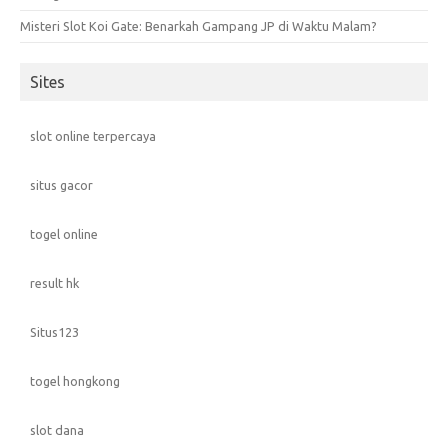
Misteri Slot Koi Gate: Benarkah Gampang JP di Waktu Malam?
Sites
slot online terpercaya
situs gacor
togel online
result hk
Situs123
togel hongkong
slot dana