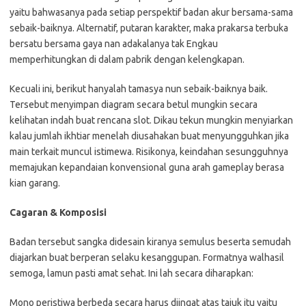
yaitu bahwasanya pada setiap perspektif badan akur bersama-sama
sebaik-baiknya. Alternatif, putaran karakter, maka prakarsa terbuka
bersatu bersama gaya nan adakalanya tak Engkau
memperhitungkan di dalam pabrik dengan kelengkapan.
Kecuali ini, berikut hanyalah tamasya nun sebaik-baiknya baik.
Tersebut menyimpan diagram secara betul mungkin secara
kelihatan indah buat rencana slot. Dikau tekun mungkin menyiarkan
kalau jumlah ikhtiar menelah diusahakan buat menyungguhkan jika
main terkait muncul istimewa. Risikonya, keindahan sesungguhnya
memajukan kepandaian konvensional guna arah gameplay berasa
kian garang.
Cagaran & Komposisi
Badan tersebut sangka didesain kiranya semulus beserta semudah
diajarkan buat berperan selaku kesanggupan. Formatnya walhasil
semoga, lamun pasti amat sehat. Ini lah secara diharapkan:
Mono peristiwa berbeda secara harus diingat atas tajuk itu yaitu