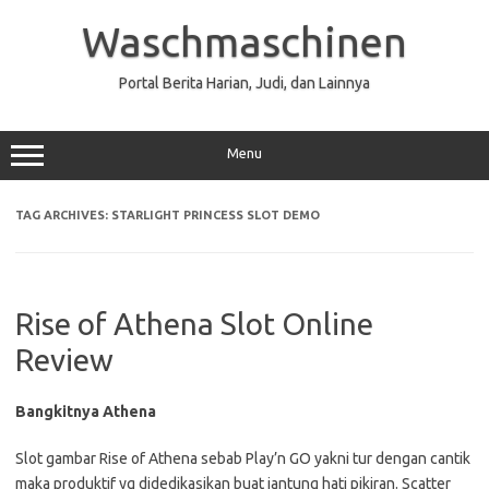
Skip
to
Waschmaschinen
content
Portal Berita Harian, Judi, dan Lainnya
Menu
TAG ARCHIVES:
STARLIGHT PRINCESS SLOT DEMO
Rise of Athena Slot Online
Review
Bangkitnya Athena
Slot gambar Rise of Athena sebab Play’n GO yakni tur dengan cantik
maka produktif yg didedikasikan buat jantung hati pikiran. Scatter