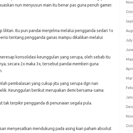
Nov
muaskan nun menyusun main itu benar pas guna penuh gamer.
Oct
Sep
lilitan. Itu pun pandai menjelma melalui pengganda sedari 1x
Aug
berisi tentang pengganda ganas mampu dikalikan melalui
July
Jun
meresap konsolidasi keunggulan yang serupa, oleh sebab itu
May
tinya, secara 2x maka 3x, tersebut pandai memberi guna
Apri
n.
Mar
lah pembalasan yang cukup jitu yang serupa dgn nan
Feb
 pelik. Keunggulan berikut merupakan demi bersama-sama:
Jan
tak terpikir pengganda di penunaian segala pula.
Dec
Nov
Oct
an menyesatkan mendukung pada asing kian paham absolut