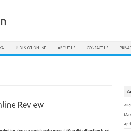
en
YA
JUDI SLOT ONLINE
ABOUT US
CONTACT US
PRIVA
Sea
for:
A
nline Review
Aug
May
Apri