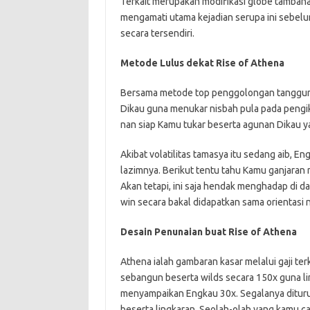
Terkait merupakan modifikasi globe tambah
mengamati utama kejadian serupa ini sebel
secara tersendiri.
Metode Lulus dekat Rise of Athena
Bersama metode top penggolongan tanggung
Dikau guna menukar nisbah pula pada pengiku
nan siap Kamu tukar beserta agunan Dikau ya
Akibat volatilitas tamasya itu sedang aib, 
lazimnya. Berikut tentu tahu Kamu ganjaran 
Akan tetapi, ini saja hendak menghadap di d
win secara bakal didapatkan sama orientasi n
Desain Penunaian buat Rise of Athena
Athena ialah gambaran kasar melalui gaji 
sebangun beserta wilds secara 150x guna li
menyampaikan Engkau 30x. Segalanya diturun
beserta lingkaran. Seolah-olah yang kamu c