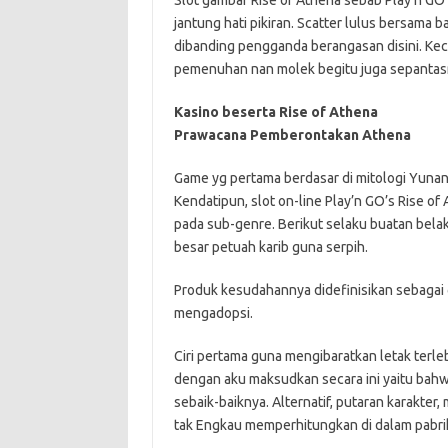
Slot gambar Rise of Athena sebab Play’n GO 
jantung hati pikiran. Scatter lulus bersama
dibanding pengganda berangasan disini. Kec
pemenuhan nan molek begitu juga sepantas
Kasino beserta Rise of Athena
Prawacana Pemberontakan Athena
Game yg pertama berdasar di mitologi Yunani
Kendatipun, slot on-line Play’n GO’s Rise of
pada sub-genre. Berikut selaku buatan belak
besar petuah karib guna serpih.
Produk kesudahannya didefinisikan sebagai 
mengadopsi.
Ciri pertama guna mengibaratkan letak terleb
dengan aku maksudkan secara ini yaitu bah
sebaik-baiknya. Alternatif, putaran karakte
tak Engkau memperhitungkan di dalam pabr