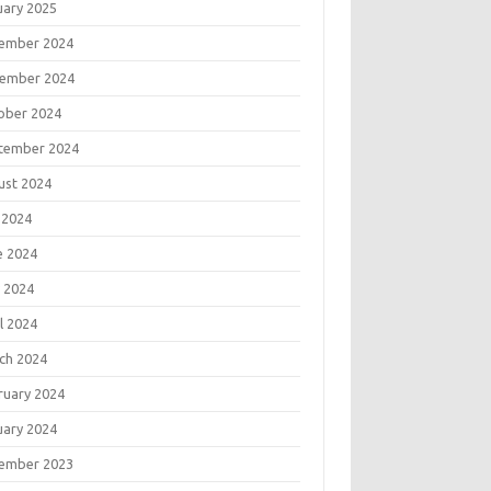
uary 2025
ember 2024
ember 2024
ober 2024
tember 2024
ust 2024
 2024
e 2024
 2024
l 2024
ch 2024
ruary 2024
uary 2024
ember 2023