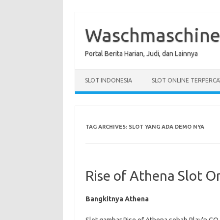
Skip
to
content
Waschmaschin
Portal Berita Harian, Judi, dan Lainnya
SLOT INDONESIA
SLOT ONLINE TERPERCA
TAG ARCHIVES:
SLOT YANG ADA DEMO NYA
Rise of Athena Slot O
Bangkitnya Athena