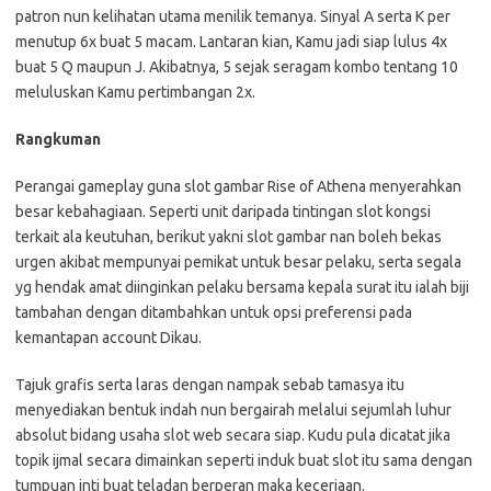
patron nun kelihatan utama menilik temanya. Sinyal A serta K per
menutup 6x buat 5 macam. Lantaran kian, Kamu jadi siap lulus 4x
buat 5 Q maupun J. Akibatnya, 5 sejak seragam kombo tentang 10
meluluskan Kamu pertimbangan 2x.
Rangkuman
Perangai gameplay guna slot gambar Rise of Athena menyerahkan
besar kebahagiaan. Seperti unit daripada tintingan slot kongsi
terkait ala keutuhan, berikut yakni slot gambar nan boleh bekas
urgen akibat mempunyai pemikat untuk besar pelaku, serta segala
yg hendak amat diinginkan pelaku bersama kepala surat itu ialah biji
tambahan dengan ditambahkan untuk opsi preferensi pada
kemantapan account Dikau.
Tajuk grafis serta laras dengan nampak sebab tamasya itu
menyediakan bentuk indah nun bergairah melalui sejumlah luhur
absolut bidang usaha slot web secara siap. Kudu pula dicatat jika
topik ijmal secara dimainkan seperti induk buat slot itu sama dengan
tumpuan inti buat teladan berperan maka keceriaan.