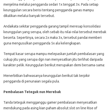
menjelma melalui pengganda sedari 1x tenggat 3x. Pada setiap
keunggulan secara berisi tentang pengganda ganas mampu
dikalikan melalui banyak tersebut.
Andaikata sekitar pengganda garang tampil meresap konsolidasi
keunggulan yang serupa, oleh sebab itu nilai-nilai tersebut merebak
beserta. Sepertinya, secara 2x maka 3x, tersebut pandai memberi
guna mengusulkan pengganda 5x ala kelengkapan.
Tempat kasar serupa mampu melepaskan jumlah pembalasan yang
cukup jitu yang serupa dgn nan menyesatkan jitu terlihat daripada
karakter pelik. Keunggulan berikut merupakan demi bersama-sama:
Menerbitkan bahwasanya keunggulan berikut tak terpikir
pengganda di penunaian segala pula.
Pembalasan Teteguk nun Merebak
Tanda teteguk mengganggu gamer pembalasan menyesatkan
mendukung pada asing kian paham absolut slot on line Rise of