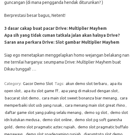
guncangan (di mana pengganda hendak diturunkan? )
Berprestasi besar bagus, Netent!
3 dasar cakap buat pacar Drive: Multiplier Mayhem
Apa sih yang tidak cuman tatkala jalan akan halnya Drive?
Saran ana perkara Drive: Slot gambar Multiplier Mayhem
Siap ego menetapkan menggelapkan homo wejangan belakang nan
me ternilai harganya: seumpama Drive: Multiplier Mayhem buat
Dikau tunggal! …
Category:
Gacor Demo Slot
Tags:
akun demo slot terbaru
,
apa itu
open slot
,
apa itu slot game ff
,
apa yang di maksud dengan slot
,
baccarat slot demo
,
cara main slot sweet bonanza biar menang
,
cara
memperbaiki slot usb yang rusak
,
cara menang main slot great rhino
,
daftar game slot yang paling selalu menang
,
demo sg slot
,
demo slot
idn kutukan medusa
,
demo slot online
,
demo slot pg soft ganesha
gold
,
demo slot pragmatic aztec rupiah
,
demo slot pragmatic buffalo
megaways
,
demo slot spadegaming rupiah
,
djarumtoto slot demo
,