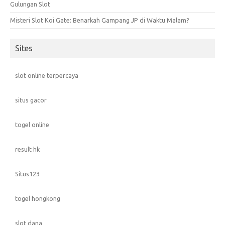
Gulungan Slot
Misteri Slot Koi Gate: Benarkah Gampang JP di Waktu Malam?
Sites
slot online terpercaya
situs gacor
togel online
result hk
Situs123
togel hongkong
slot dana