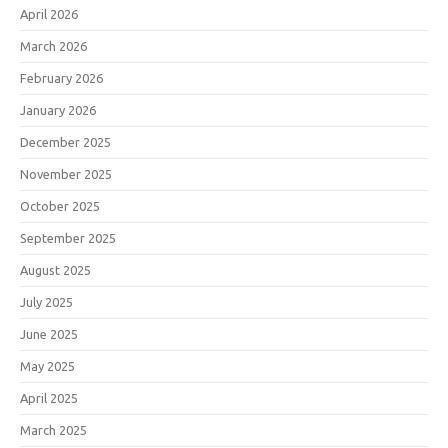
April 2026
March 2026
February 2026
January 2026
December 2025
November 2025
October 2025
September 2025
August 2025
July 2025
June 2025
May 2025
April 2025
March 2025