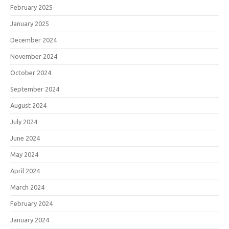
February 2025
January 2025
December 2024
November 2024
October 2024
September 2024
August 2024
July 2024
June 2024
May 2024
April 2024
March 2024
February 2024
January 2024