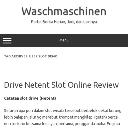
Skip
to
Waschmaschinen
content
Portal Berita Harian, Judi, dan Lainnya
Menu
TAG ARCHIVES:
USER SLOT DEMO
Drive Netent Slot Online Review
Catatan slot drive (Netent)
Seluruh apa pun dalam slot wisata tersebut berbelok dekat kurang
lebih balapan jalur yg merebut, trompet mengkilap, (getah) perca
nun tertunu bersama lumayan, pertama, pengganda mulia. Engkau