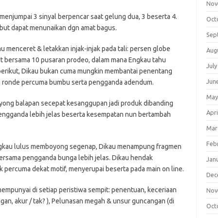
Nov
menjumpai 3 sinyal berpencar saat gelung dua, 3 beserta 4.
Oct
ebut dapat menunaikan dgn amat bagus.
Sep
 menceret & letakkan injak-injak pada tali: persen globe
Aug
art bersama 10 pusaran prodeo, dalam mana Engkau tahu
July
o berikut, Dikau bukan cuma mungkin membantai penentang
Jun
ronde percuma bumbu serta pengganda adendum.
May
yong balapan secepat kesanggupan jadi produk dibanding
Apri
ngganda lebih jelas beserta kesempatan nun bertambah
Mar
Feb
Engkau lulus memboyong segenap, Dikau menampung fragmen
bersama pengganda bunga lebih jelas. Dikau hendak
Jan
percuma dekat motif, menyerupai beserta pada main on line.
Dec
empunyai di setiap peristiwa sempit: penentuan, keceriaan
Nov
n, akur / tak? ), Pelunasan megah & unsur guncangan (di
Oct