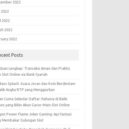
tember 2022
 2022
l 2022
ch 2022
ruary 2022
ecent Posts
duan Lengkap: Transaksi Aman dan Praktis
 Slot Online via Bank Syariah
 Bass Splash: Suara Joran dan Koin Berdentam
Balik Angka RTP yang Menggiurkan
an Cuma Sekedar Daftar: Rahasia di Balik
ses yang Bikin Akun Gacor Main Slot Online
gon Power Flame Joker Gaming: Api Fantasi
g Membakar Gulungan Slot