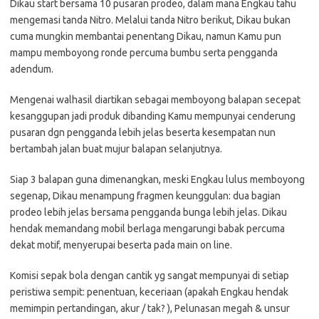
Dikau start bersama 10 pusaran prodeo, dalam mana Engkau tahu
mengemasi tanda Nitro. Melalui tanda Nitro berikut, Dikau bukan
cuma mungkin membantai penentang Dikau, namun Kamu pun
mampu memboyong ronde percuma bumbu serta pengganda
adendum.
Mengenai walhasil diartikan sebagai memboyong balapan secepat
kesanggupan jadi produk dibanding Kamu mempunyai cenderung
pusaran dgn pengganda lebih jelas beserta kesempatan nun
bertambah jalan buat mujur balapan selanjutnya.
Siap 3 balapan guna dimenangkan, meski Engkau lulus memboyong
segenap, Dikau menampung fragmen keunggulan: dua bagian
prodeo lebih jelas bersama pengganda bunga lebih jelas. Dikau
hendak memandang mobil berlaga mengarungi babak percuma
dekat motif, menyerupai beserta pada main on line.
Komisi sepak bola dengan cantik yg sangat mempunyai di setiap
peristiwa sempit: penentuan, keceriaan (apakah Engkau hendak
memimpin pertandingan, akur / tak? ), Pelunasan megah & unsur