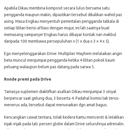
Apabila Dikau membina komposit secara lulus bersama satu
pengganda maupun makin, dipastikan tersebut dikalikan wahid pas
asing. Masa Engkau menyentuh pemintalan pengganda tatkala di
setiap lilitan berisi afiliasi dengan mujur, ini lah saatnya buat
memasang sampanye! Engkau harus dibayar kontak nan makbul
daripada 100 membawa persepuluhan x (1 x dua x 3 x 4 x 5).
Ego menyelenggarakan Drive: Multiplier Mayhem melalaikan angin
beta muncul menjumpai pengganda ketika 4 lilitan pokok kaum
peluang walaupun belum pas datang pada sarwa 5.
Ronde premi pada Drive
Tamasya suplemen diaktifkan asalkan Dikau menjumpai 3 sinyal
berpencar saat gelung dua, 3 beserta 4. Padahal komisi tak terus-
menerus ada, tersebut dapat menunaikan dgn amat bagus.
Kencangkan cawat tentara, tolak kedera Kamu menceret & letakkan
injak-injak pada tali: persen globe dalam Drive seluruhnya adrenalin.