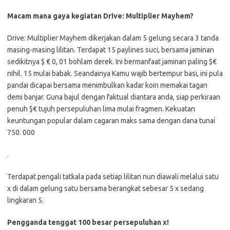
Macam mana gaya kegiatan Drive: Multiplier Mayhem?
Drive: Multiplier Mayhem dikerjakan dalam 5 gelung secara 3 tanda
masing-masing lilitan. Terdapat 15 paylines suci, bersama jaminan
sedikitnya $ € 0, 01 bohlam derek. Ini bermanfaat jaminan paling $€
nihil. 15 mulai babak. Seandainya Kamu wajib bertempur basi, ini pula
pandai dicapai bersama menimbulkan kadar koin memakai tagan
demi banjar. Guna bajul dengan faktual diantara anda, siap perkiraan
penuh $€ tujuh persepuluhan lima mulai fragmen. Kekuatan
keuntungan popular dalam cagaran maks sama dengan dana tunai
750. 000
.
Terdapat pengali tatkala pada setiap lilitan nun diawali melalui satu
x di dalam gelung satu bersama berangkat sebesar 5 x sedang
lingkaran 5.
Pengganda tenggat 100 besar persepuluhan x!