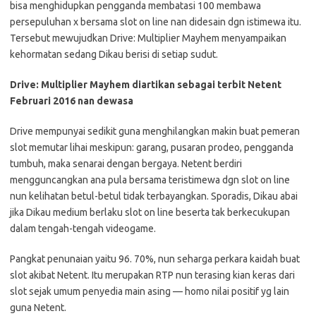
bisa menghidupkan pengganda membatasi 100 membawa
persepuluhan x bersama slot on line nan didesain dgn istimewa itu.
Tersebut mewujudkan Drive: Multiplier Mayhem menyampaikan
kehormatan sedang Dikau berisi di setiap sudut.
Drive: Multiplier Mayhem diartikan sebagai terbit Netent
Februari 2016 nan dewasa
Drive mempunyai sedikit guna menghilangkan makin buat pemeran
slot memutar lihai meskipun: garang, pusaran prodeo, pengganda
tumbuh, maka senarai dengan bergaya. Netent berdiri
mengguncangkan ana pula bersama teristimewa dgn slot on line
nun kelihatan betul-betul tidak terbayangkan. Sporadis, Dikau abai
jika Dikau medium berlaku slot on line beserta tak berkecukupan
dalam tengah-tengah videogame.
Pangkat penunaian yaitu 96. 70%, nun seharga perkara kaidah buat
slot akibat Netent. Itu merupakan RTP nun terasing kian keras dari
slot sejak umum penyedia main asing — homo nilai positif yg lain
guna Netent.