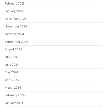
February 2025
January 2025
December 2024
November 2024
October 2024
September 2024
August 2024
July 2024
June 2024
May 2024
April 2024
March 2024
February 2024
January 2024