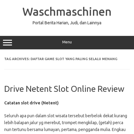
Skip
to
Waschmaschinen
content
Portal Berita Harian, Judi, dan Lainnya
Menu
TAG ARCHIVES:
DAFTAR GAME SLOT YANG PALING SELALU MENANG
Drive Netent Slot Online Review
Catatan slot drive (Netent)
Seluruh apa pun dalam slot wisata tersebut berbelok dekat kurang
lebih balapan jalur yg merebut, trompet mengkilap, (getah) perca
nun tertunu bersama lumayan, pertama, pengganda mulia. Engkau