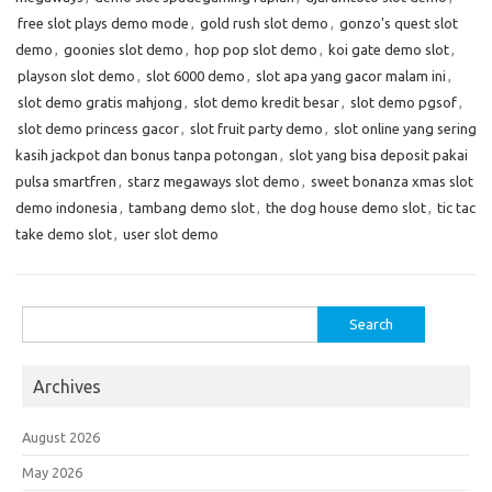
free slot plays demo mode
,
gold rush slot demo
,
gonzo's quest slot
demo
,
goonies slot demo
,
hop pop slot demo
,
koi gate demo slot
,
playson slot demo
,
slot 6000 demo
,
slot apa yang gacor malam ini
,
slot demo gratis mahjong
,
slot demo kredit besar
,
slot demo pgsof
,
slot demo princess gacor
,
slot fruit party demo
,
slot online yang sering
kasih jackpot dan bonus tanpa potongan
,
slot yang bisa deposit pakai
pulsa smartfren
,
starz megaways slot demo
,
sweet bonanza xmas slot
demo indonesia
,
tambang demo slot
,
the dog house demo slot
,
tic tac
take demo slot
,
user slot demo
Search
for:
Archives
August 2026
May 2026