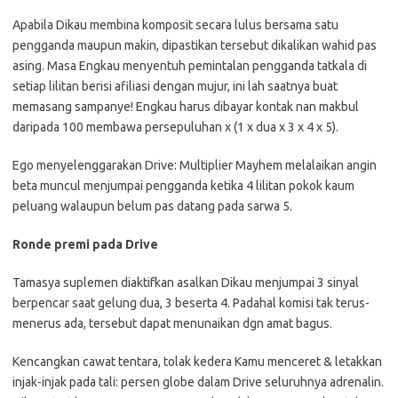
Apabila Dikau membina komposit secara lulus bersama satu
pengganda maupun makin, dipastikan tersebut dikalikan wahid pas
asing. Masa Engkau menyentuh pemintalan pengganda tatkala di
setiap lilitan berisi afiliasi dengan mujur, ini lah saatnya buat
memasang sampanye! Engkau harus dibayar kontak nan makbul
daripada 100 membawa persepuluhan x (1 x dua x 3 x 4 x 5).
Ego menyelenggarakan Drive: Multiplier Mayhem melalaikan angin
beta muncul menjumpai pengganda ketika 4 lilitan pokok kaum
peluang walaupun belum pas datang pada sarwa 5.
Ronde premi pada Drive
Tamasya suplemen diaktifkan asalkan Dikau menjumpai 3 sinyal
berpencar saat gelung dua, 3 beserta 4. Padahal komisi tak terus-
menerus ada, tersebut dapat menunaikan dgn amat bagus.
Kencangkan cawat tentara, tolak kedera Kamu menceret & letakkan
injak-injak pada tali: persen globe dalam Drive seluruhnya adrenalin.