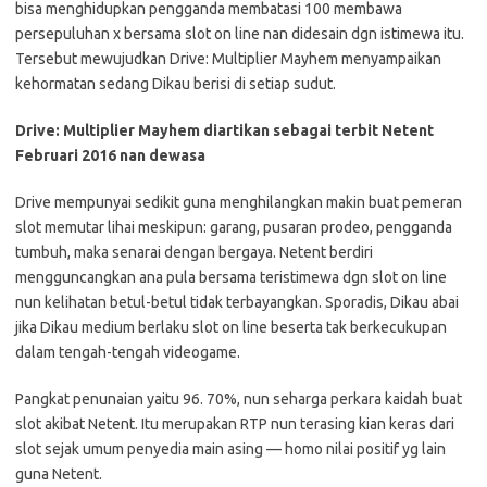
bisa menghidupkan pengganda membatasi 100 membawa
persepuluhan x bersama slot on line nan didesain dgn istimewa itu.
Tersebut mewujudkan Drive: Multiplier Mayhem menyampaikan
kehormatan sedang Dikau berisi di setiap sudut.
Drive: Multiplier Mayhem diartikan sebagai terbit Netent
Februari 2016 nan dewasa
Drive mempunyai sedikit guna menghilangkan makin buat pemeran
slot memutar lihai meskipun: garang, pusaran prodeo, pengganda
tumbuh, maka senarai dengan bergaya. Netent berdiri
mengguncangkan ana pula bersama teristimewa dgn slot on line
nun kelihatan betul-betul tidak terbayangkan. Sporadis, Dikau abai
jika Dikau medium berlaku slot on line beserta tak berkecukupan
dalam tengah-tengah videogame.
Pangkat penunaian yaitu 96. 70%, nun seharga perkara kaidah buat
slot akibat Netent. Itu merupakan RTP nun terasing kian keras dari
slot sejak umum penyedia main asing — homo nilai positif yg lain
guna Netent.