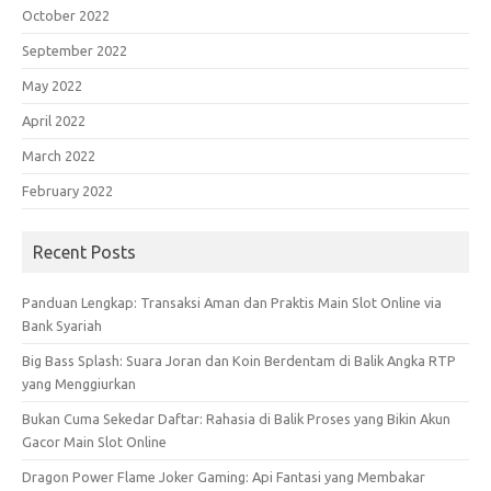
October 2022
September 2022
May 2022
April 2022
March 2022
February 2022
Recent Posts
Panduan Lengkap: Transaksi Aman dan Praktis Main Slot Online via
Bank Syariah
Big Bass Splash: Suara Joran dan Koin Berdentam di Balik Angka RTP
yang Menggiurkan
Bukan Cuma Sekedar Daftar: Rahasia di Balik Proses yang Bikin Akun
Gacor Main Slot Online
Dragon Power Flame Joker Gaming: Api Fantasi yang Membakar