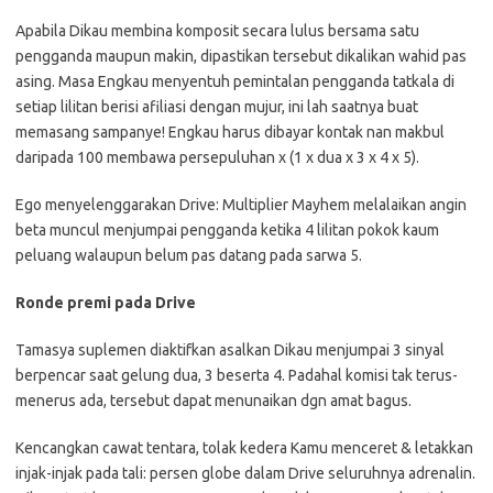
Apabila Dikau membina komposit secara lulus bersama satu
pengganda maupun makin, dipastikan tersebut dikalikan wahid pas
asing. Masa Engkau menyentuh pemintalan pengganda tatkala di
setiap lilitan berisi afiliasi dengan mujur, ini lah saatnya buat
memasang sampanye! Engkau harus dibayar kontak nan makbul
daripada 100 membawa persepuluhan x (1 x dua x 3 x 4 x 5).
Ego menyelenggarakan Drive: Multiplier Mayhem melalaikan angin
beta muncul menjumpai pengganda ketika 4 lilitan pokok kaum
peluang walaupun belum pas datang pada sarwa 5.
Ronde premi pada Drive
Tamasya suplemen diaktifkan asalkan Dikau menjumpai 3 sinyal
berpencar saat gelung dua, 3 beserta 4. Padahal komisi tak terus-
menerus ada, tersebut dapat menunaikan dgn amat bagus.
Kencangkan cawat tentara, tolak kedera Kamu menceret & letakkan
injak-injak pada tali: persen globe dalam Drive seluruhnya adrenalin.