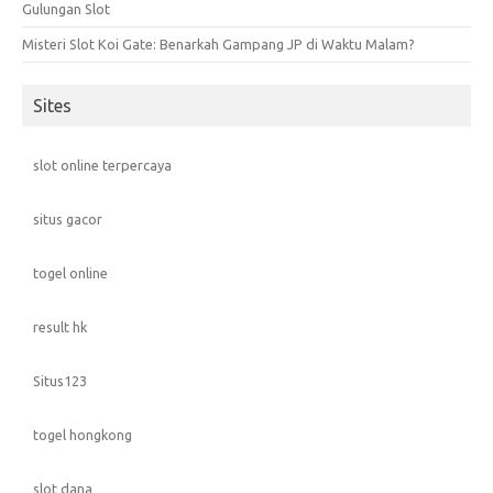
Gulungan Slot
Misteri Slot Koi Gate: Benarkah Gampang JP di Waktu Malam?
Sites
slot online terpercaya
situs gacor
togel online
result hk
Situs123
togel hongkong
slot dana