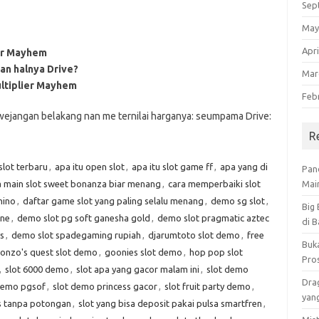
Sep
May
Apri
ier Mayhem
kan halnya Drive?
Mar
ultiplier Mayhem
Feb
jangan belakang nan me ternilai harganya: seumpama Drive:
R
lot terbaru
,
apa itu open slot
,
apa itu slot game ff
,
apa yang di
Pan
a main slot sweet bonanza biar menang
,
cara memperbaiki slot
Main
hino
,
daftar game slot yang paling selalu menang
,
demo sg slot
,
Big
ine
,
demo slot pg soft ganesha gold
,
demo slot pragmatic aztec
di 
s
,
demo slot spadegaming rupiah
,
djarumtoto slot demo
,
free
Buk
onzo's quest slot demo
,
goonies slot demo
,
hop pop slot
Pro
,
slot 6000 demo
,
slot apa yang gacor malam ini
,
slot demo
Dra
demo pgsof
,
slot demo princess gacor
,
slot fruit party demo
,
yan
us tanpa potongan
,
slot yang bisa deposit pakai pulsa smartfren
,