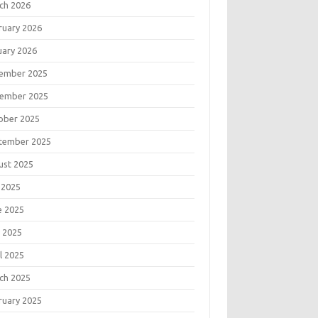
ch 2026
ruary 2026
uary 2026
ember 2025
ember 2025
ober 2025
tember 2025
ust 2025
 2025
e 2025
 2025
l 2025
ch 2025
ruary 2025