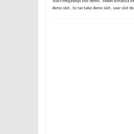
starz megaways slot demo
,
sweet bonanza xm
demo slot
,
tic tac take demo slot
,
user slot d