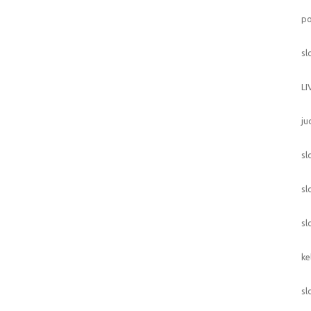
p
sl
L
ju
sl
sl
sl
ke
sl