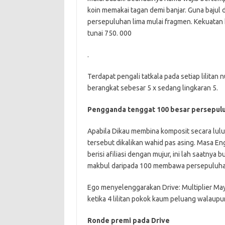
koin memakai tagan demi banjar. Guna bajul d
persepuluhan lima mulai fragmen. Kekuata
tunai 750. 000
.
Terdapat pengali tatkala pada setiap lilitan 
berangkat sebesar 5 x sedang lingkaran 5.
Pengganda tenggat 100 besar persepulu
Apabila Dikau membina komposit secara lul
tersebut dikalikan wahid pas asing. Masa En
berisi afiliasi dengan mujur, ini lah saatn
makbul daripada 100 membawa persepuluhan x
Ego menyelenggarakan Drive: Multiplier M
ketika 4 lilitan pokok kaum peluang walaup
Ronde premi pada Drive