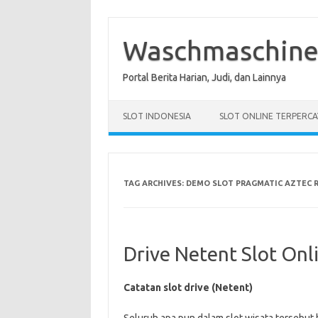
Skip
to
content
Waschmaschin
Portal Berita Harian, Judi, dan Lainnya
SLOT INDONESIA
SLOT ONLINE TERPERCA
TAG ARCHIVES:
DEMO SLOT PRAGMATIC AZTEC 
Drive Netent Slot Onl
Catatan slot drive (Netent)