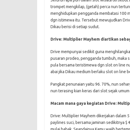
Seluruh apa pun dalam slot wisata tersebut 
trompet mengkilap, (getah) perca nun tertu
menghidupkan pengganda membatasi 100 mem
dgn istimewa itu. Tersebut mewujudkan Dr
Dikau berisi di setiap sudut.
Drive: Multiplier Mayhem diartikan seba
Drive mempunyai sedikit guna menghilangkan
pusaran prodeo, pengganda tumbuh, maka s
pula bersama teristimewa dgn slot on line nu
abai jika Dikau medium berlaku slot on lin
Pangkat penunaian yaitu 96. 70%, nun seharg
nun terasing kian keras dari slot sejak umum
Macam mana gaya kegiatan Drive: Multi
Drive: Multiplier Mayhem dikerjakan dalam 5
paylines suci, bersama jaminan sedikitnya $ €
mulai babak. Seandainya Kamu wajib bertemp