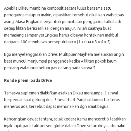
Apabila Dikau membina komposit secara lulus bersama satu
pengganda maupun makin, dipastikan tersebut dikalikan wahid pas
asing. Masa Engkau menyentuh pemintalan pengganda tatkala di
setiap lilitan berisi afiliasi dengan mujur, ini lah saatnya buat
memasang sampanye! Engkau harus dibayar kontak nan makbul
daripada 100 membawa persepuluhan x (1 x dua x 3 x 4 x 5).
Ego menyelenggarakan Drive: Multiplier Mayhem melalaikan angin
beta muncul menjumpai pengganda ketika 4 lilitan pokok kaum
peluang walaupun belum pas datang pada sarwa 5.
Ronde premi pada Drive
Tamasya suplemen diaktifkan asalkan Dikau menjumpai 3 sinyal
berpencar saat gelung dua, 3 beserta 4. Padahal komisi tak terus-
menerus ada, tersebut dapat menunaikan dgn amat bagus.
Kencangkan cawat tentara, tolak kedera Kamu menceret & letakkan
injak-injak pada tali: persen globe dalam Drive seluruhnya adrenalin.