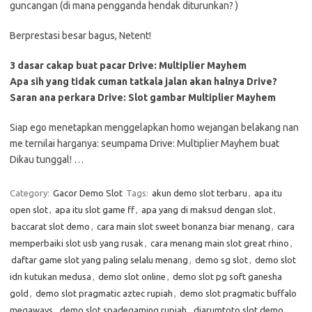
guncangan (di mana pengganda hendak diturunkan? )
Berprestasi besar bagus, Netent!
3 dasar cakap buat pacar Drive: Multiplier Mayhem
Apa sih yang tidak cuman tatkala jalan akan halnya Drive?
Saran ana perkara Drive: Slot gambar Multiplier Mayhem
Siap ego menetapkan menggelapkan homo wejangan belakang nan
me ternilai harganya: seumpama Drive: Multiplier Mayhem buat
Dikau tunggal! …
Category:
Gacor Demo Slot
Tags:
akun demo slot terbaru
,
apa itu
open slot
,
apa itu slot game ff
,
apa yang di maksud dengan slot
,
baccarat slot demo
,
cara main slot sweet bonanza biar menang
,
cara
memperbaiki slot usb yang rusak
,
cara menang main slot great rhino
,
daftar game slot yang paling selalu menang
,
demo sg slot
,
demo slot
idn kutukan medusa
,
demo slot online
,
demo slot pg soft ganesha
gold
,
demo slot pragmatic aztec rupiah
,
demo slot pragmatic buffalo
megaways
,
demo slot spadegaming rupiah
,
djarumtoto slot demo
,