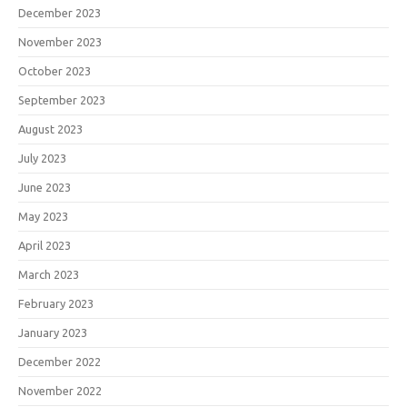
December 2023
November 2023
October 2023
September 2023
August 2023
July 2023
June 2023
May 2023
April 2023
March 2023
February 2023
January 2023
December 2022
November 2022