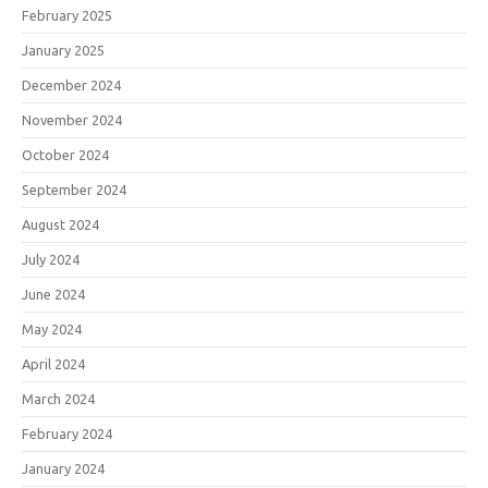
February 2025
January 2025
December 2024
November 2024
October 2024
September 2024
August 2024
July 2024
June 2024
May 2024
April 2024
March 2024
February 2024
January 2024