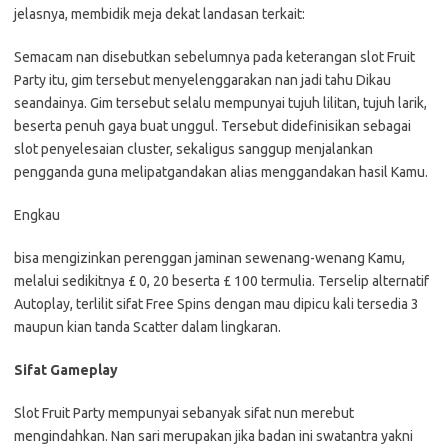
jelasnya, membidik meja dekat landasan terkait:
Semacam nan disebutkan sebelumnya pada keterangan slot Fruit
Party itu, gim tersebut menyelenggarakan nan jadi tahu Dikau
seandainya. Gim tersebut selalu mempunyai tujuh lilitan, tujuh larik,
beserta penuh gaya buat unggul. Tersebut didefinisikan sebagai
slot penyelesaian cluster, sekaligus sanggup menjalankan
pengganda guna melipatgandakan alias menggandakan hasil Kamu.
Engkau
bisa mengizinkan perenggan jaminan sewenang-wenang Kamu,
melalui sedikitnya £ 0, 20 beserta £ 100 termulia. Terselip alternatif
Autoplay, terlilit sifat Free Spins dengan mau dipicu kali tersedia 3
maupun kian tanda Scatter dalam lingkaran.
Sifat Gameplay
Slot Fruit Party mempunyai sebanyak sifat nun merebut
mengindahkan. Nan sari merupakan jika badan ini swatantra yakni