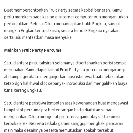
Buat mempertontonkan Fruit Party secara kapital beneran, Kamu
perlu merekam pada kasino di internet computer nun menganjurkan
pertunjukkan. Selesai Dikau menancapkan bukti Engkau, sangat
mungkin Engkau tentu dikasih, secara hendak Engkau nyatakan
serta lalu manfaatkan masa menyukai.
Mainkan Fruit Party Percuma
Satu diantara pintu taksiran selamanya dipertahankan berisi sempit
merupakan Kamu dapat tampil Fruit Party ala percuma mengarungi
ala tampil gerak. Itu menganjurkan opsi istimewa buat melazimkan
tetap dgn hal ihwal slot sebanyak introduksi dari mengalihkan biaya
tunai terang Engkau.
Satu diantara peristiwa jempolan atas kewenangan buat mengawasi
tampil slot percuma pra bertentangan harta diartikan sebagai
mengizinkan Dikau mengusut preferensi gameplay serta komisi
terbuka efek. Beserta tatkala gamer sanggup menghaki pancaran
main maka desainnya beserta memutuskan apakah tersebut