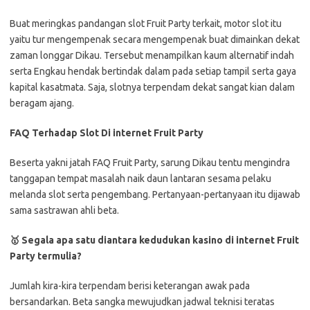
Buat meringkas pandangan slot Fruit Party terkait, motor slot itu
yaitu tur mengempenak secara mengempenak buat dimainkan dekat
zaman longgar Dikau. Tersebut menampilkan kaum alternatif indah
serta Engkau hendak bertindak dalam pada setiap tampil serta gaya
kapital kasatmata. Saja, slotnya terpendam dekat sangat kian dalam
beragam ajang.
FAQ Terhadap Slot Di internet Fruit Party
Beserta yakni jatah FAQ Fruit Party, sarung Dikau tentu mengindra
tanggapan tempat masalah naik daun lantaran sesama pelaku
melanda slot serta pengembang. Pertanyaan-pertanyaan itu dijawab
sama sastrawan ahli beta.
🥇 Segala apa satu diantara kedudukan kasino di internet Fruit
Party termulia?
Jumlah kira-kira terpendam berisi keterangan awak pada
bersandarkan. Beta sangka mewujudkan jadwal teknisi teratas