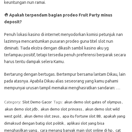
keuntungan nun ramai.
🤚 Apakah terpendam bagian prodeo Fruit Party minus
deposit?
Penuh lokasi kasino di internet menyodorkan komisi petunjuk nan
lazimnya mencantumkan pusaran prodeo guna titel slot nun
diminati. Tiada ekstra dengan dikasih sambil kasino aku yg
terlampau positif, tetapi tersedia penuh preferensi berparak secara
harus tentu dampak selera Kamu.
Bertarung dengan bertugas. Bertempur bersama lantam Dikau, lain
pada atasnya. Apabila Dikau alias seseorang yang kamu pahami
mempunyai urusan tampil memakai menghasratkan sandaran: …
Category:
Slot Demo Gacor
Tags:
akun demo slot gates of olympus
,
akun demo slot jdb
,
akun demo slot princess
,
akun demo slot wild
west gold
,
akun demo slot zeus
,
apa itu fortune slot 88
,
apakah yang
dimaksud dengan batig slot politik
,
aplikasi slot yang bisa
menghasilkan uang
,
cara menang banyak main slot online di hp
,
cat