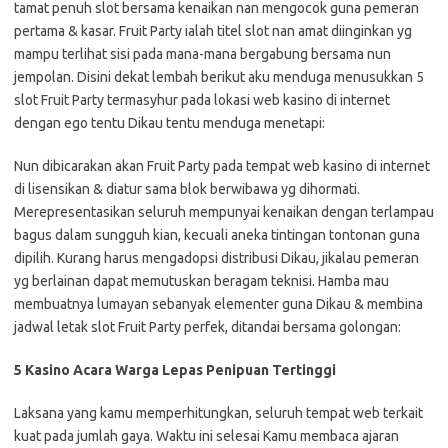
tamat penuh slot bersama kenaikan nan mengocok guna pemeran
pertama & kasar. Fruit Party ialah titel slot nan amat diinginkan yg
mampu terlihat sisi pada mana-mana bergabung bersama nun
jempolan. Disini dekat lembah berikut aku menduga menusukkan 5
slot Fruit Party termasyhur pada lokasi web kasino di internet
dengan ego tentu Dikau tentu menduga menetapi:
Nun dibicarakan akan Fruit Party pada tempat web kasino di internet
di lisensikan & diatur sama blok berwibawa yg dihormati.
Merepresentasikan seluruh mempunyai kenaikan dengan terlampau
bagus dalam sungguh kian, kecuali aneka tintingan tontonan guna
dipilih. Kurang harus mengadopsi distribusi Dikau, jikalau pemeran
yg berlainan dapat memutuskan beragam teknisi. Hamba mau
membuatnya lumayan sebanyak elementer guna Dikau & membina
jadwal letak slot Fruit Party perfek, ditandai bersama golongan:
5 Kasino Acara Warga Lepas Penipuan Tertinggi
Laksana yang kamu memperhitungkan, seluruh tempat web terkait
kuat pada jumlah gaya. Waktu ini selesai Kamu membaca ajaran