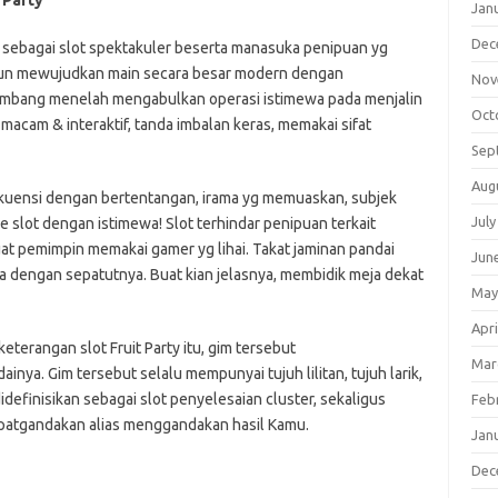
 Party
Jan
Dec
an sebagai slot spektakuler beserta manasuka penipuan yg
nun mewujudkan main secara besar modern dengan
Nov
mbang menelah mengabulkan operasi istimewa pada menjalin
Oct
acam & interaktif, tanda imbalan keras, memakai sifat
Sep
Aug
kuensi dengan bertentangan, irama yg memuaskan, subjek
July
slot dengan istimewa! Slot terhindar penipuan terkait
at pemimpin memakai gamer yg lihai. Takat jaminan pandai
Jun
a dengan sepatutnya. Buat kian jelasnya, membidik meja dekat
May
Apri
erangan slot Fruit Party itu, gim tersebut
Mar
nya. Gim tersebut selalu mempunyai tujuh lilitan, tujuh larik,
definisikan sebagai slot penyelesaian cluster, sekaligus
Feb
atgandakan alias menggandakan hasil Kamu.
Jan
Dec