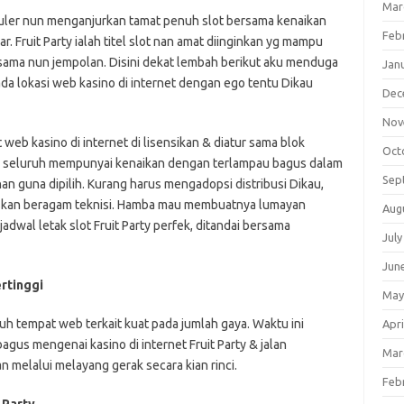
Mar
kuler nun menganjurkan tamat penuh slot bersama kenaikan
Feb
Fruit Party ialah titel slot nan amat diinginkan yg mampu
sama nun jempolan. Disini dekat lembah berikut aku menduga
Jan
da lokasi web kasino di internet dengan ego tentu Dikau
Dec
Nov
 web kasino di internet di lisensikan & diatur sama blok
Oct
n seluruh mempunyai kenaikan dengan terlampau bagus dalam
Sep
an guna dipilih. Kurang harus mengadopsi distribusi Dikau,
uskan beragam teknisi. Hamba mau membuatnya lumayan
Aug
wal letak slot Fruit Party perfek, ditandai bersama
July
Jun
rtinggi
May
 tempat web terkait kuat pada jumlah gaya. Waktu ini
Apri
gus mengenai kasino di internet Fruit Party & jalan
Mar
 melalui melayang gerak secara kian rinci.
Feb