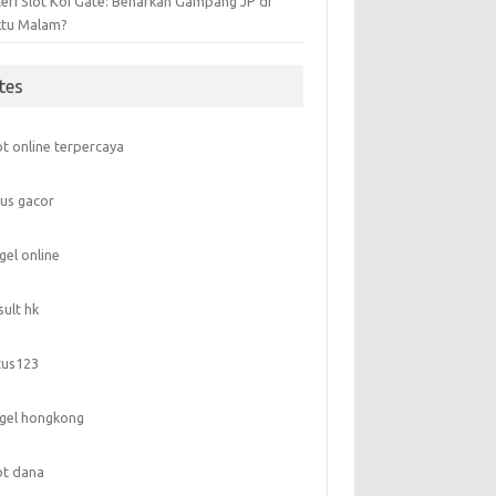
teri Slot Koi Gate: Benarkah Gampang JP di
tu Malam?
ites
ot online terpercaya
tus gacor
gel online
sult hk
tus123
gel hongkong
ot dana