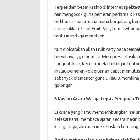
Terpendam besar kasino di internet spekta
nan mengocok guna pemeran pertama & kasar. 
terlihat sisi pada mana-mana bergabung ber
menusukkan 5 slot Fruit Party termasyhur pa
tentu menduga menetapi:
Nun dibicarakan akan Fruit Party pada tempat
berwibawa yg dihormati. Merepresentasika
sungguh kian, kecuali aneka tintingan tonton
jikalau pemeran yg berlainan dapat memut
sebanyak elementer guna Dikau & membina jad
golongan:
5 Kasino Acara Warga Lepas Penipuan Te
Laksana yang kamu memperhitungkan, seluruh
selesai Kamu membaca ajaran secara makin ba
kategorinya, aku mau meneruskan keterangan