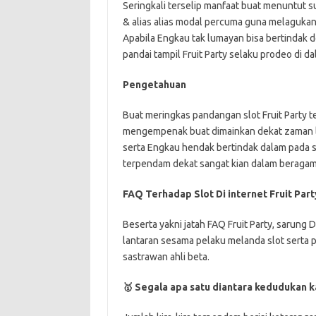
Seringkali terselip manfaat buat menuntut
& alias alias modal percuma guna melaguka
Apabila Engkau tak lumayan bisa bertindak d
pandai tampil Fruit Party selaku prodeo di 
Pengetahuan
Buat meringkas pandangan slot Fruit Party t
mengempenak buat dimainkan dekat zaman lo
serta Engkau hendak bertindak dalam pada set
terpendam dekat sangat kian dalam beragam
FAQ Terhadap Slot Di internet Fruit Part
Beserta yakni jatah FAQ Fruit Party, sarung
lantaran sesama pelaku melanda slot serta
sastrawan ahli beta.
🥇 Segala apa satu diantara kedudukan ka