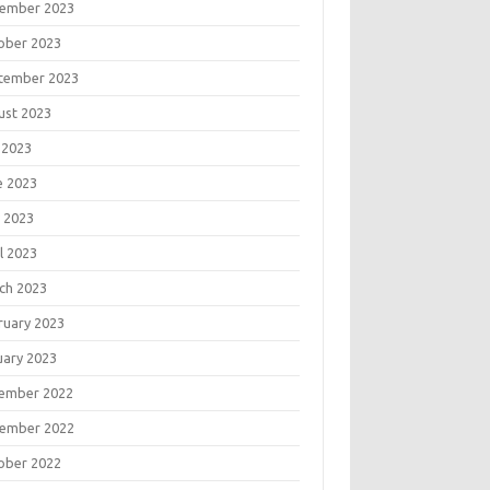
ember 2023
ober 2023
tember 2023
ust 2023
 2023
e 2023
 2023
l 2023
ch 2023
ruary 2023
uary 2023
ember 2022
ember 2022
ober 2022