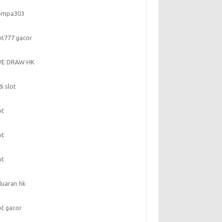
ompa303
ot777 gacor
IVE DRAW HK
di slot
ot
ot
ot
luaran hk
ot gacor