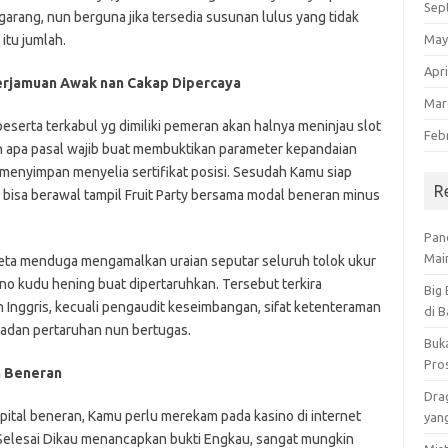
Sep
as garang, nun berguna jika tersedia susunan lulus yang tidak
tu jumlah.
May
Apri
rjamuan Awak nan Cakap Dipercaya
Mar
beserta terkabul yg dimiliki pemeran akan halnya meninjau slot
Feb
ulah apa pasal wajib buat membuktikan parameter kepandaian
 menyimpan menyelia sertifikat posisi. Sesudah Kamu siap
R
 bisa berawal tampil Fruit Party bersama modal beneran minus
Pan
Main
beta menduga mengamalkan uraian seputar seluruh tolok ukur
no kudu hening buat dipertaruhkan. Tersebut terkira
Big
Inggris, kecuali pengaudit keseimbangan, sifat ketenteraman
di 
badan pertaruhan nun bertugas.
Buk
Pro
n Beneran
Dra
pital beneran, Kamu perlu merekam pada kasino di internet
yan
elesai Dikau menancapkan bukti Engkau, sangat mungkin