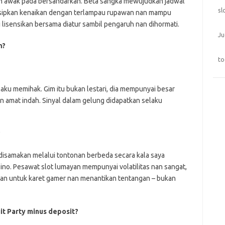
gan awak pada bersandarkan. Beta sangka mewujudkan jadwal
sl
isipkan kenaikan dengan terlampau rupawan nan mampu
i lisensikan bersama diatur sambil pengaruh nan dihormati.
Ju
n?
to
laku memihak. Gim itu bukan lestari, dia mempunyai besar
 amat indah. Sinyal dalam gelung didapatkan selaku
?
disamakan melalui tontonan berbeda secara kala saya
ino. Pesawat slot lumayan mempunyai volatilitas nan sangat,
n untuk karet gamer nan menantikan tentangan – bukan
t Party minus deposit?