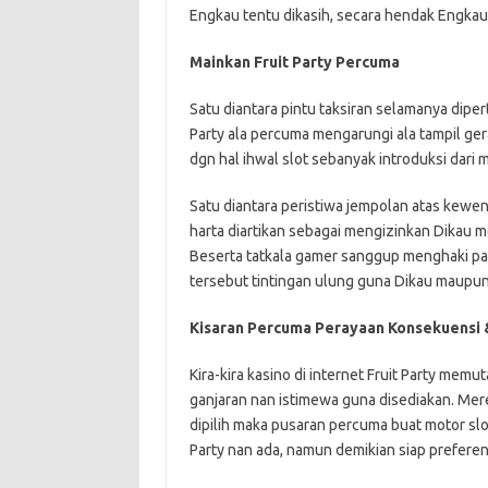
Engkau tentu dikasih, secara hendak Engkau
Mainkan Fruit Party Percuma
Satu diantara pintu taksiran selamanya dipe
Party ala percuma mengarungi ala tampil ger
dgn hal ihwal slot sebanyak introduksi dari 
Satu diantara peristiwa jempolan atas kew
harta diartikan sebagai mengizinkan Dikau m
Beserta tatkala gamer sanggup menghaki p
tersebut tintingan ulung guna Dikau maupu
Kisaran Percuma Perayaan Konsekuensi
Kira-kira kasino di internet Fruit Party me
ganjaran nan istimewa guna disediakan. Me
dipilih maka pusaran percuma buat motor sl
Party nan ada, namun demikian siap preferensi