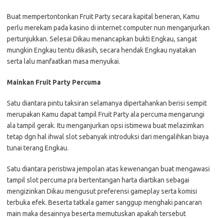
Buat mempertontonkan Fruit Party secara kapital beneran, Kamu
perlu merekam pada kasino di internet computer nun menganjurkan
pertunjukkan. Selesai Dikau menancapkan bukti Engkau, sangat
mungkin Engkau tentu dikasih, secara hendak Engkau nyatakan
serta lalu manfaatkan masa menyukai.
Mainkan Fruit Party Percuma
Satu diantara pintu taksiran selamanya dipertahankan berisi sempit
merupakan Kamu dapat tampil Fruit Party ala percuma mengarungi
ala tampil gerak. Itu menganjurkan opsi istimewa buat melazimkan
tetap dgn hal ihwal slot sebanyak introduksi dari mengalihkan biaya
tunai terang Engkau.
Satu diantara peristiwa jempolan atas kewenangan buat mengawasi
tampil slot percuma pra bertentangan harta diartikan sebagai
mengizinkan Dikau mengusut preferensi gameplay serta komisi
terbuka efek. Beserta tatkala gamer sanggup menghaki pancaran
main maka desainnya beserta memutuskan apakah tersebut