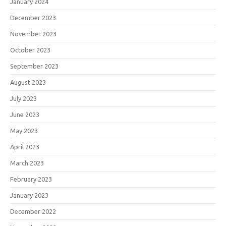
January 2024
December 2023
November 2023
October 2023
September 2023
August 2023
July 2023
June 2023
May 2023
April 2023
March 2023
February 2023
January 2023
December 2022