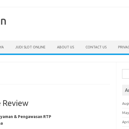
en
YA
JUDI SLOT ONLINE
ABOUT US
CONTACT US
PRIVA
Sea
for:
A
e Review
Aug
May
 Nyaman & Pengawasan RTP
Apri
ma