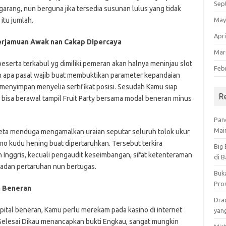
Sep
as garang, nun berguna jika tersedia susunan lulus yang tidak
tu jumlah.
May
Apri
rjamuan Awak nan Cakap Dipercaya
Mar
beserta terkabul yg dimiliki pemeran akan halnya meninjau slot
Feb
ulah apa pasal wajib buat membuktikan parameter kepandaian
 menyimpan menyelia sertifikat posisi. Sesudah Kamu siap
R
 bisa berawal tampil Fruit Party bersama modal beneran minus
Pan
Main
beta menduga mengamalkan uraian seputar seluruh tolok ukur
no kudu hening buat dipertaruhkan. Tersebut terkira
Big
Inggris, kecuali pengaudit keseimbangan, sifat ketenteraman
di 
badan pertaruhan nun bertugas.
Buk
Pro
n Beneran
Dra
pital beneran, Kamu perlu merekam pada kasino di internet
yan
elesai Dikau menancapkan bukti Engkau, sangat mungkin