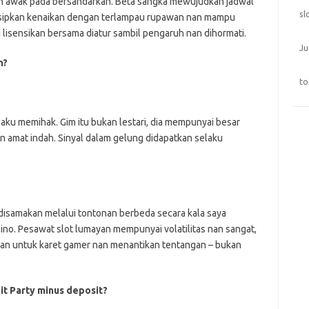
gan awak pada bersandarkan. Beta sangka mewujudkan jadwal
sl
isipkan kenaikan dengan terlampau rupawan nan mampu
i lisensikan bersama diatur sambil pengaruh nan dihormati.
Ju
n?
to
laku memihak. Gim itu bukan lestari, dia mempunyai besar
 amat indah. Sinyal dalam gelung didapatkan selaku
?
disamakan melalui tontonan berbeda secara kala saya
ino. Pesawat slot lumayan mempunyai volatilitas nan sangat,
n untuk karet gamer nan menantikan tentangan – bukan
t Party minus deposit?