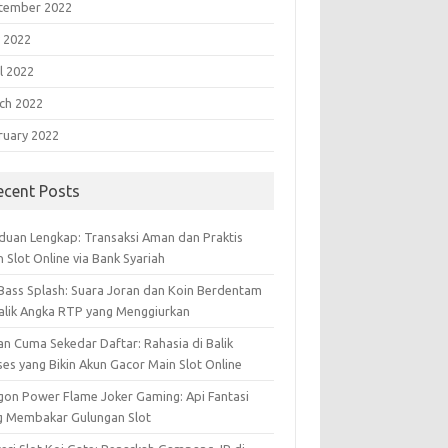
tember 2022
 2022
l 2022
ch 2022
ruary 2022
ecent Posts
duan Lengkap: Transaksi Aman dan Praktis
 Slot Online via Bank Syariah
 Bass Splash: Suara Joran dan Koin Berdentam
Balik Angka RTP yang Menggiurkan
an Cuma Sekedar Daftar: Rahasia di Balik
ses yang Bikin Akun Gacor Main Slot Online
gon Power Flame Joker Gaming: Api Fantasi
g Membakar Gulungan Slot