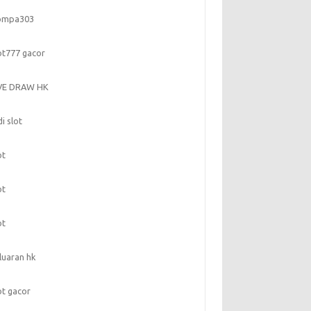
ompa303
ot777 gacor
IVE DRAW HK
di slot
ot
ot
ot
luaran hk
ot gacor