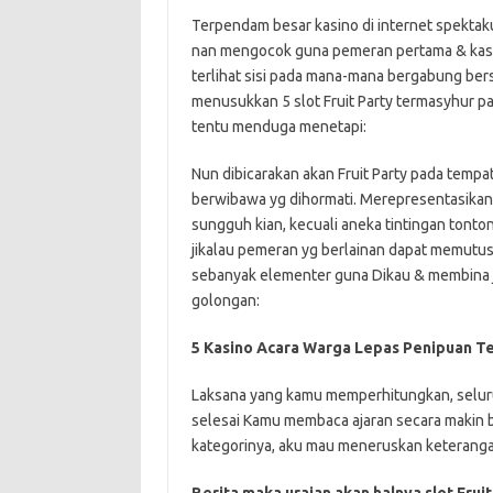
Terpendam besar kasino di internet spekta
nan mengocok guna pemeran pertama & kasar. 
terlihat sisi pada mana-mana bergabung ber
menusukkan 5 slot Fruit Party termasyhur pa
tentu menduga menetapi:
Nun dibicarakan akan Fruit Party pada tempat
berwibawa yg dihormati. Merepresentasika
sungguh kian, kecuali aneka tintingan tonton
jikalau pemeran yg berlainan dapat memut
sebanyak elementer guna Dikau & membina jad
golongan:
5 Kasino Acara Warga Lepas Penipuan Te
Laksana yang kamu memperhitungkan, seluruh
selesai Kamu membaca ajaran secara makin ba
kategorinya, aku mau meneruskan keterangan