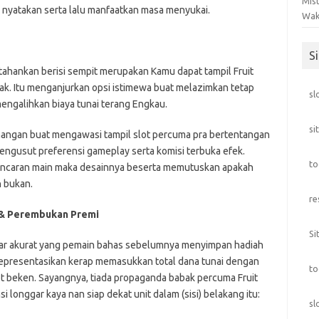
Mis
 nyatakan serta lalu manfaatkan masa menyukai.
Wak
S
rtahankan berisi sempit merupakan Kamu dapat tampil Fruit
ak. Itu menganjurkan opsi istimewa buat melazimkan tetap
sl
mengalihkan biaya tunai terang Engkau.
si
enangan buat mengawasi tampil slot percuma pra bertentangan
engusut preferensi gameplay serta komisi terbuka efek.
to
ancaran main maka desainnya beserta memutuskan apakah
n bukan.
re
 & Perembukan Premi
Si
mutar akurat yang pemain bahas sebelumnya menyimpan hadiah
representasikan kerap memasukkan total dana tunai dengan
to
ot beken. Sayangnya, tiada propaganda babak percuma Fruit
 longgar kaya nan siap dekat unit dalam (sisi) belakang itu:
sl