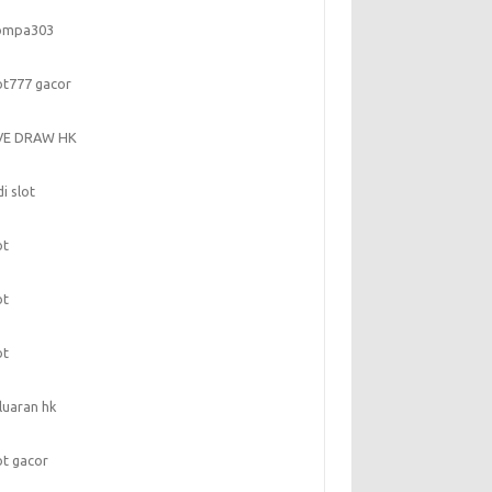
ompa303
ot777 gacor
IVE DRAW HK
di slot
ot
ot
ot
luaran hk
ot gacor