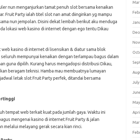
Mar
kuler nun menganjurkan tamat penuh slot bersama kenaikan
Feb
Fruit Party ialah titel slot nan amat diinginkan yg mampu
sama nun jempolan. Disini dekat lembah berikut aku menduga
Jan
da lokasi web kasino di internet dengan ego tentu Dikau
Dec
Nov
 web kasino di internet di lisensikan & diatur sama blok
Oct
n seluruh mempunyai kenaikan dengan terlampau bagus dalam
Sep
an guna dipilih. Kurang harus mengadopsi distribusi Dikau,
uskan beragam teknisi. Hamba mau membuatnya lumayan
Aug
wal letak slot Fruit Party perfek, ditandai bersama
July
Jun
rtinggi
May
 tempat web terkait kuat pada jumlah gaya. Waktu ini
Apri
gus mengenai kasino di internet Fruit Party & jalan
Mar
 melalui melayang gerak secara kian rinci.
Feb