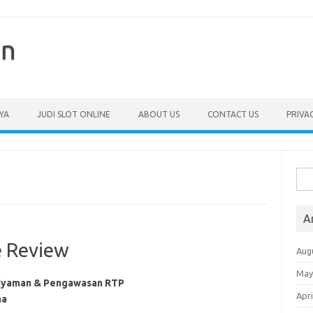
en
YA
JUDI SLOT ONLINE
ABOUT US
CONTACT US
PRIVA
Sea
for:
A
e Review
Aug
May
 Nyaman & Pengawasan RTP
Apri
ma