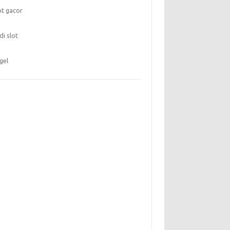
ot gacor
di slot
gel