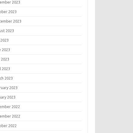
ember 2023
ober 2023
tember 2023
ust 2023
 2023
e 2023
 2023
l 2023
ch 2023
ruary 2023
uary 2023
ember 2022
ember 2022
ober 2022