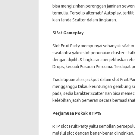
bisa mengizinkan perenggan jaminan sewena
termulia. Terselip alternatif Autoplay, terlil
kian tanda Scatter dalam lingkaran.
Sifat Gameplay
Slot Fruit Party mempunyai sebanyak sifat n
swatantra yakni slot penunaian cluster – ta
dengan dipilih & lingkaran menjebloskan e
Drops, kecuali Pusaran Percuma. Terdapat p
Tiada tipuan alias jackpot dalam slot Fruit P
mengganggu Dikau keuntungan gembung sert
pada, sedia karakter Scatter nan bisa meme
kelebihan jatah pemeran secara bermaslahat
Perjamuan Pokok RTP%
RTP slot Fruit Party yaitu sembilan persep
melalui slot dengan benar-benar diinginkan.