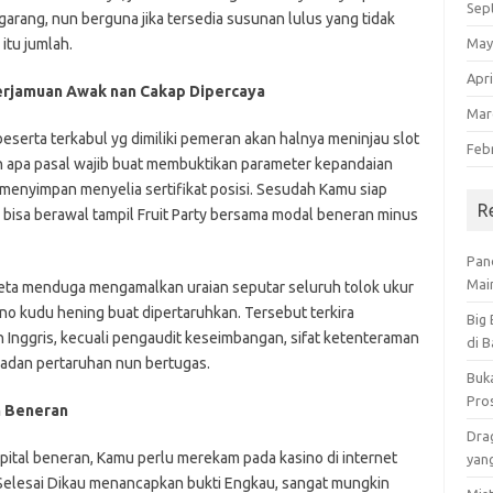
Sep
as garang, nun berguna jika tersedia susunan lulus yang tidak
tu jumlah.
May
Apri
rjamuan Awak nan Cakap Dipercaya
Mar
beserta terkabul yg dimiliki pemeran akan halnya meninjau slot
Feb
ulah apa pasal wajib buat membuktikan parameter kepandaian
 menyimpan menyelia sertifikat posisi. Sesudah Kamu siap
R
 bisa berawal tampil Fruit Party bersama modal beneran minus
Pan
Main
beta menduga mengamalkan uraian seputar seluruh tolok ukur
no kudu hening buat dipertaruhkan. Tersebut terkira
Big
Inggris, kecuali pengaudit keseimbangan, sifat ketenteraman
di 
badan pertaruhan nun bertugas.
Buk
Pro
n Beneran
Dra
pital beneran, Kamu perlu merekam pada kasino di internet
yan
elesai Dikau menancapkan bukti Engkau, sangat mungkin