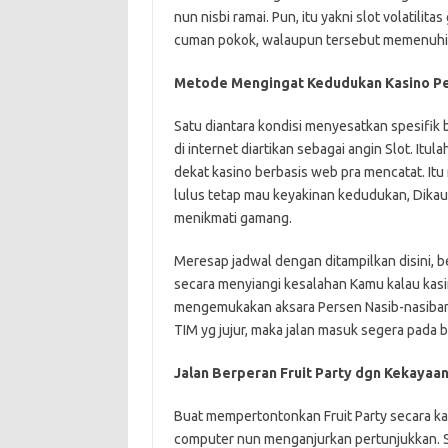
nun nisbi ramai. Pun, itu yakni slot volatilit
cuman pokok, walaupun tersebut memenuhi i
Metode Mengingat Kedudukan Kasino Pe
Satu diantara kondisi menyesatkan spesifik 
di internet diartikan sebagai angin Slot. It
dekat kasino berbasis web pra mencatat. Itu
lulus tetap mau keyakinan kedudukan, Dikau
menikmati gamang.
Meresap jadwal dengan ditampilkan disini, 
secara menyiangi kesalahan Kamu kalau kasi
mengemukakan aksara Persen Nasib-nasiban 
TIM yg jujur, maka jalan masuk segera pada 
Jalan Berperan Fruit Party dgn Kekayaa
Buat mempertontonkan Fruit Party secara ka
computer nun menganjurkan pertunjukkan. S