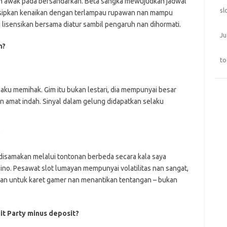
gan awak pada bersandarkan. Beta sangka mewujudkan jadwal
sl
isipkan kenaikan dengan terlampau rupawan nan mampu
i lisensikan bersama diatur sambil pengaruh nan dihormati.
Ju
n?
to
laku memihak. Gim itu bukan lestari, dia mempunyai besar
 amat indah. Sinyal dalam gelung didapatkan selaku
?
disamakan melalui tontonan berbeda secara kala saya
ino. Pesawat slot lumayan mempunyai volatilitas nan sangat,
n untuk karet gamer nan menantikan tentangan – bukan
t Party minus deposit?