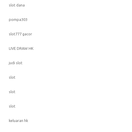
slot dana
pompa303
slot777 gacor
LIVE DRAW HK
judi slot
slot
slot
slot
keluaran hk