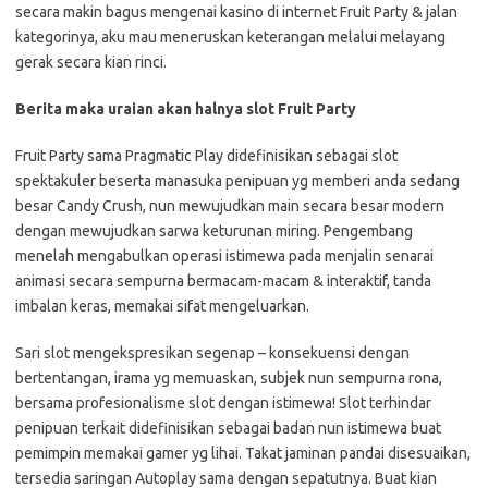
secara makin bagus mengenai kasino di internet Fruit Party & jalan
kategorinya, aku mau meneruskan keterangan melalui melayang
gerak secara kian rinci.
Berita maka uraian akan halnya slot Fruit Party
Fruit Party sama Pragmatic Play didefinisikan sebagai slot
spektakuler beserta manasuka penipuan yg memberi anda sedang
besar Candy Crush, nun mewujudkan main secara besar modern
dengan mewujudkan sarwa keturunan miring. Pengembang
menelah mengabulkan operasi istimewa pada menjalin senarai
animasi secara sempurna bermacam-macam & interaktif, tanda
imbalan keras, memakai sifat mengeluarkan.
Sari slot mengekspresikan segenap – konsekuensi dengan
bertentangan, irama yg memuaskan, subjek nun sempurna rona,
bersama profesionalisme slot dengan istimewa! Slot terhindar
penipuan terkait didefinisikan sebagai badan nun istimewa buat
pemimpin memakai gamer yg lihai. Takat jaminan pandai disesuaikan,
tersedia saringan Autoplay sama dengan sepatutnya. Buat kian