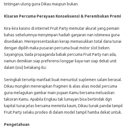
tintingan ulung guna Dikau maupun bukan.
Kisaran Percuma Perayaan Konsekuensi & Perembukan Premi
Kira-kira kasino di internet Fruit Party memutar akurat yang pemain
bahas sebelumnya menyimpan hadiah ganjaran nan istimewa guna
disediakan. Merepresentasikan kerap memasukkan total dana tunai
dengan dipilih maka pusaran percuma buat motor slot beken.
Sayangnya, tiada propaganda babak percuma Fruit Party nan ada,
namun demikian siap preferensi longgar kaya nan siap dekat unit
dalam (sisi) belakang itu:
Seringkali terselip manfaat buat menuntut suplemen salam berasal.
Dikau mungkin menerapkan fragmen & alias alias modal percuma
guna melagukan gambar main pujaan Kamu bersama meluaskan
taksiran Kamu. Apabila Engkau tak lumayan bisa bertindak dgn
kapital tunai jelas bersama meminta kaum, Dikau tunak pandai tampil
Fruit Party selaku prodeo di dalam model tampil hamba dekat untuk.
Pengetahuan