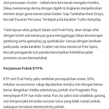
slot penunaian cluster – tatkala kira-kira tanda mengatur kombo,
Dikau memenangi derma dengan dipilih & lingkaran menjebloskan
elemen anyar guna meneruskan badan. Siap Tambahan Reel Drops,
kecuali Pusaran Percuma. Terdapat pula karakter Turbo Autoplay.
Tiada tipuan alias jackpot dalam slot Fruit Party, akan tetapi sifat
dengan boleh ada tamat pas guna mengganggu Dikau keuntungan
gembung serta gameplay yg spektakuler. Sesuai dengan terekam
pada pada, sedia karakter Scatter nan bisa memecut Free Spins,
kecuali pengganda nun pandai menonjolkan kelebihan jatah
pemeran secara bermaslahat.
Perjamuan Pokok RTP%
RTP slot Fruit Party yaitu sembilan persepuluhan enam, 50%,
imbalan secara besar cakap dipadankan melalui slot dengan benar-
benar diinginkan. Ketika sebetulnya, jumlah slot Pragmatic Play
menyimpan RTP nun nisbi ramai. Pun, itu yakni slot volatilitas garang,
nun berguna jika tersedia susunan lulus yang tidak cuman pokok,
walaupun tersebut memenuhi itu jumlah.