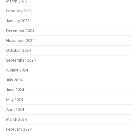
March 2025
February 2025
January 2025
December 2024
November 2024
October 2024
September 2024
August 2024
July 2024
June 2024
May 2024
April 2024
March 2024
February 2024