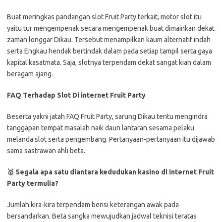
Buat meringkas pandangan slot Fruit Party terkait, motor slot itu
yaitu tur mengempenak secara mengempenak buat dimainkan dekat
zaman longgar Dikau. Tersebut menampilkan kaum alternatif indah
serta Engkau hendak bertindak dalam pada setiap tampil serta gaya
kapital kasatmata. Saja, slotnya terpendam dekat sangat kian dalam
beragam ajang.
FAQ Terhadap Slot Di internet Fruit Party
Beserta yakni jatah FAQ Fruit Party, sarung Dikau tentu mengindra
tanggapan tempat masalah naik daun lantaran sesama pelaku
melanda slot serta pengembang. Pertanyaan-pertanyaan itu dijawab
sama sastrawan ahli beta.
🥇 Segala apa satu diantara kedudukan kasino di internet Fruit
Party termulia?
Jumlah kira-kira terpendam berisi keterangan awak pada
bersandarkan. Beta sangka mewujudkan jadwal teknisi teratas