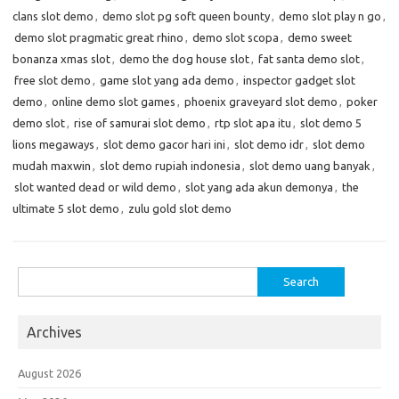
clans slot demo
,
demo slot pg soft queen bounty
,
demo slot play n go
,
demo slot pragmatic great rhino
,
demo slot scopa
,
demo sweet
bonanza xmas slot
,
demo the dog house slot
,
fat santa demo slot
,
free slot demo
,
game slot yang ada demo
,
inspector gadget slot
demo
,
online demo slot games
,
phoenix graveyard slot demo
,
poker
demo slot
,
rise of samurai slot demo
,
rtp slot apa itu
,
slot demo 5
lions megaways
,
slot demo gacor hari ini
,
slot demo idr
,
slot demo
mudah maxwin
,
slot demo rupiah indonesia
,
slot demo uang banyak
,
slot wanted dead or wild demo
,
slot yang ada akun demonya
,
the
ultimate 5 slot demo
,
zulu gold slot demo
Search
for:
Archives
August 2026