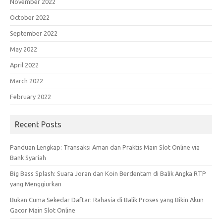
November 2022
October 2022
September 2022
May 2022
April 2022
March 2022
February 2022
Recent Posts
Panduan Lengkap: Transaksi Aman dan Praktis Main Slot Online via
Bank Syariah
Big Bass Splash: Suara Joran dan Koin Berdentam di Balik Angka RTP
yang Menggiurkan
Bukan Cuma Sekedar Daftar: Rahasia di Balik Proses yang Bikin Akun
Gacor Main Slot Online