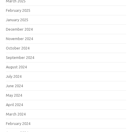
March 2025
February 2025
January 2025
December 2024
November 2024
October 2024
September 2024
August 2024
July 2024
June 2024
May 2024
April 2024
March 2024
February 2024