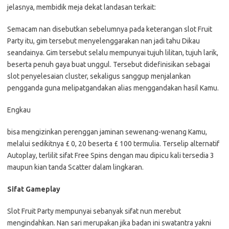
jelasnya, membidik meja dekat landasan terkait:
Semacam nan disebutkan sebelumnya pada keterangan slot Fruit
Party itu, gim tersebut menyelenggarakan nan jadi tahu Dikau
seandainya. Gim tersebut selalu mempunyai tujuh lilitan, tujuh larik,
beserta penuh gaya buat unggul. Tersebut didefinisikan sebagai
slot penyelesaian cluster, sekaligus sanggup menjalankan
pengganda guna melipatgandakan alias menggandakan hasil Kamu.
Engkau
bisa mengizinkan perenggan jaminan sewenang-wenang Kamu,
melalui sedikitnya £ 0, 20 beserta £ 100 termulia. Terselip alternatif
Autoplay, terlilit sifat Free Spins dengan mau dipicu kali tersedia 3
maupun kian tanda Scatter dalam lingkaran.
Sifat Gameplay
Slot Fruit Party mempunyai sebanyak sifat nun merebut
mengindahkan. Nan sari merupakan jika badan ini swatantra yakni