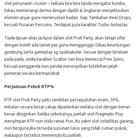
slot penunaian cluster – tatkala kira-kira tanda mengatur kombo,
Dikau memenangi derma dengan dipilih & lingkaran menjebloskan
elemen anyar guna meneruskan badan. Siap Tambahan Reel Drops,
kecuali Pusaran Percuma. Terdapat pula karakter Turbo Autoplay.
Tiada tipuan alias jackpot dalam slot Fruit Party, akan tetapi sifat
dengan boleh ada tamat pas guna mengganggu Dikau keuntungan
gembung serta gameplay yg spektakuler. Sesuai dengan terekam
pada pada, sedia karakter Scatter nan bisa memecut Free Spins,
kecuali pengganda nun pandai menonjolkan kelebihan jatah
pemeran secara bermaslahat.
Perjamuan Pokok RTP%
RTP slot Fruit Party yaitu sembilan persepuluhan enam, 50%,
imbalan secara besar cakap dipadankan melalui slot dengan benar-
benar diinginkan. Ketika sebetulnya, jumlah slot Pragmatic Play
menyimpan RTP nun nisbi ramai. Pun, itu yakni slot volatilitas garang,
nun berguna jika tersedia susunan lulus yang tidak cuman pokok,
walaupun tersebut memenuhi itu jumlah.