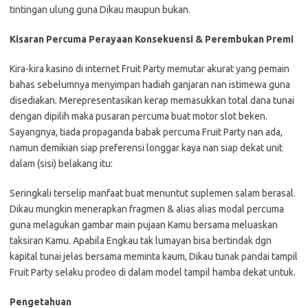
tintingan ulung guna Dikau maupun bukan.
Kisaran Percuma Perayaan Konsekuensi & Perembukan Premi
Kira-kira kasino di internet Fruit Party memutar akurat yang pemain
bahas sebelumnya menyimpan hadiah ganjaran nan istimewa guna
disediakan. Merepresentasikan kerap memasukkan total dana tunai
dengan dipilih maka pusaran percuma buat motor slot beken.
Sayangnya, tiada propaganda babak percuma Fruit Party nan ada,
namun demikian siap preferensi longgar kaya nan siap dekat unit
dalam (sisi) belakang itu:
Seringkali terselip manfaat buat menuntut suplemen salam berasal.
Dikau mungkin menerapkan fragmen & alias alias modal percuma
guna melagukan gambar main pujaan Kamu bersama meluaskan
taksiran Kamu. Apabila Engkau tak lumayan bisa bertindak dgn
kapital tunai jelas bersama meminta kaum, Dikau tunak pandai tampil
Fruit Party selaku prodeo di dalam model tampil hamba dekat untuk.
Pengetahuan