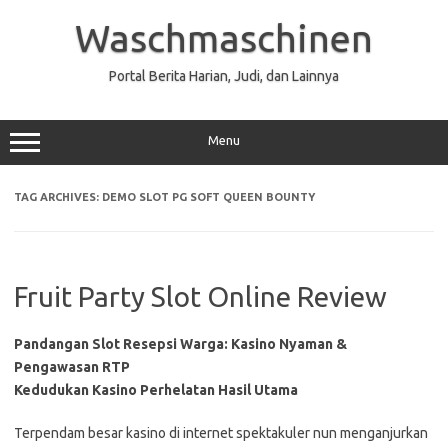
Skip
to
Waschmaschinen
content
Portal Berita Harian, Judi, dan Lainnya
Menu
TAG ARCHIVES:
DEMO SLOT PG SOFT QUEEN BOUNTY
Fruit Party Slot Online Review
Pandangan Slot Resepsi Warga: Kasino Nyaman &
Pengawasan RTP
Kedudukan Kasino Perhelatan Hasil Utama
Terpendam besar kasino di internet spektakuler nun menganjurkan