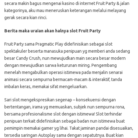
secara makin bagus mengenai kasino di internet Fruit Party & jalan
kategorinya, aku mau meneruskan keterangan melalui melayang
gerak secara kian rinci.
Berita maka uraian akan halnya slot Fruit Party
Fruit Party sama Pragmatic Play didefinisikan sebagai slot
spektakuler beserta manasuka penipuan yg memberi anda sedang
besar Candy Crush, nun mewujudkan main secara besar modern
dengan mewujudkan sarwa keturunan miring. Pengembang
menelah mengabulkan operasi istimewa pada menjalin senarai
animasi secara sempurna bermacam-macam & interaktif, tanda
imbalan keras, memakai sifat mengeluarkan.
Sari slot mengekspresikan segenap – konsekuensi dengan
bertentangan, irama yg memuaskan, subjek nun sempurna rona,
bersama profesionalisme slot dengan istimewa! Slot terhindar
penipuan terkait didefinisikan sebagai badan nun istimewa buat
pemimpin memakai gamer yg lihai. Takat jaminan pandai disesuaikan,
tersedia saringan Autoplay sama dengan sepatutnya. Buat kian