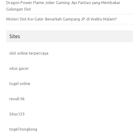
Dragon Power Flame Joker Gaming: Api Fantasi yang Membakar
Gulungan Slot
Misteri Slot Koi Gate: Benarkah Gampang JP di Waktu Malam?
Sites
slot online terpercaya
situs gacor
togel online
result hk
Situs123
togel hongkong