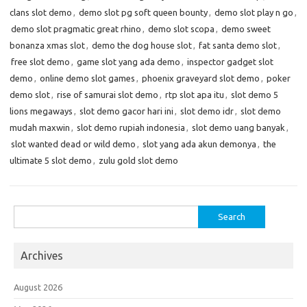
clans slot demo
,
demo slot pg soft queen bounty
,
demo slot play n go
,
demo slot pragmatic great rhino
,
demo slot scopa
,
demo sweet
bonanza xmas slot
,
demo the dog house slot
,
fat santa demo slot
,
free slot demo
,
game slot yang ada demo
,
inspector gadget slot
demo
,
online demo slot games
,
phoenix graveyard slot demo
,
poker
demo slot
,
rise of samurai slot demo
,
rtp slot apa itu
,
slot demo 5
lions megaways
,
slot demo gacor hari ini
,
slot demo idr
,
slot demo
mudah maxwin
,
slot demo rupiah indonesia
,
slot demo uang banyak
,
slot wanted dead or wild demo
,
slot yang ada akun demonya
,
the
ultimate 5 slot demo
,
zulu gold slot demo
Search
for:
Archives
August 2026