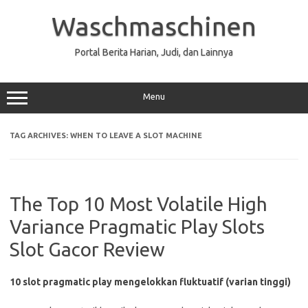
Skip
to
Waschmaschinen
content
Portal Berita Harian, Judi, dan Lainnya
Menu
TAG ARCHIVES:
WHEN TO LEAVE A SLOT MACHINE
The Top 10 Most Volatile High
Variance Pragmatic Play Slots
Slot Gacor Review
10 slot pragmatic play mengelokkan fluktuatif (varian tinggi)