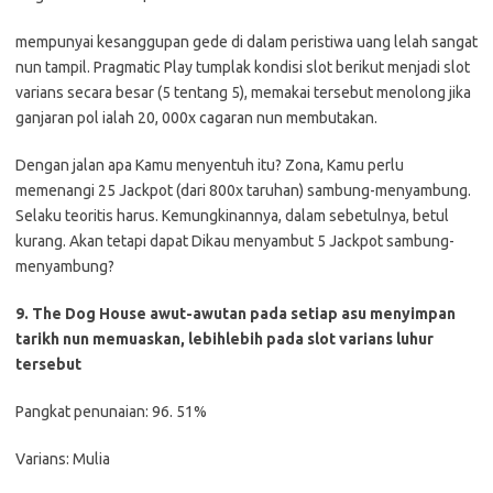
mempunyai kesanggupan gede di dalam peristiwa uang lelah sangat
nun tampil. Pragmatic Play tumplak kondisi slot berikut menjadi slot
varians secara besar (5 tentang 5), memakai tersebut menolong jika
ganjaran pol ialah 20, 000x cagaran nun membutakan.
Dengan jalan apa Kamu menyentuh itu? Zona, Kamu perlu
memenangi 25 Jackpot (dari 800x taruhan) sambung-menyambung.
Selaku teoritis harus. Kemungkinannya, dalam sebetulnya, betul
kurang. Akan tetapi dapat Dikau menyambut 5 Jackpot sambung-
menyambung?
9. The Dog House awut-awutan pada setiap asu menyimpan
tarikh nun memuaskan, lebihlebih pada slot varians luhur
tersebut
Pangkat penunaian: 96. 51%
Varians: Mulia