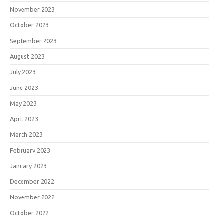
November 2023
October 2023
September 2023
August 2023
July 2023
June 2023
May 2023
April 2023
March 2023
February 2023
January 2023
December 2022
November 2022
October 2022