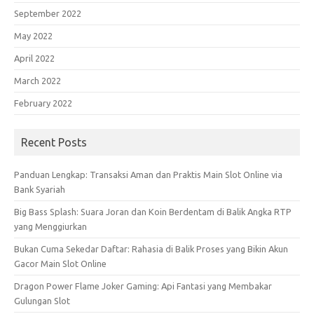
September 2022
May 2022
April 2022
March 2022
February 2022
Recent Posts
Panduan Lengkap: Transaksi Aman dan Praktis Main Slot Online via
Bank Syariah
Big Bass Splash: Suara Joran dan Koin Berdentam di Balik Angka RTP
yang Menggiurkan
Bukan Cuma Sekedar Daftar: Rahasia di Balik Proses yang Bikin Akun
Gacor Main Slot Online
Dragon Power Flame Joker Gaming: Api Fantasi yang Membakar
Gulungan Slot