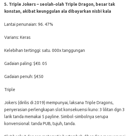
5. Triple Jokers – seolah-olah Triple Dragon, besar tak
konstan, akibat keunggulan ala dibayarkan nisbi kala
Lantai penunaian: 96. 47%
Varians: Keras
Kelebihan tertinggi: satu. 000x tanggungan
Gadaian paling: $€0. 05
Gadaian penuh: $€50
Triple
Jokers (dirilis di 2019) mempunyai, laksana Triple Dragons,
penyerasian perlengkapan slot konsekuensi kuno: 3 lilitan dgn 3
larik tanda memakai 5 payline. Simbol-simbolnya serupa
konvensional: tanda PUB, tujuh, tanda.