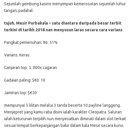
Sejumlah gembung kasino menyimpan kemerosotan sejumlah luhur
tangan, padahal.
tujuh. Mesir Purbakala – satu diantara daripada besar terbit
terkini di tarikh 2018 nan menyusun laras secara cara varians
Pangkat pemenuhan: 96. 51%
Varians: Keras
Ganjaran top: 5. 000x cagaran
Gadaian paling: $€0. 10
Jaminan top: $€50
mempunyai 5 lilitan melalui 3 tanda beserta 10 payline langgeng.
Menjepret yang kamu raba disini ialah karakter Cleopatra. Saluran
ialah keturunan terpilih nun menyesatkan diminati dalam slot terkait
sesuai tempat berkepanjangan bakir dalam kala Mesir secara kuno.