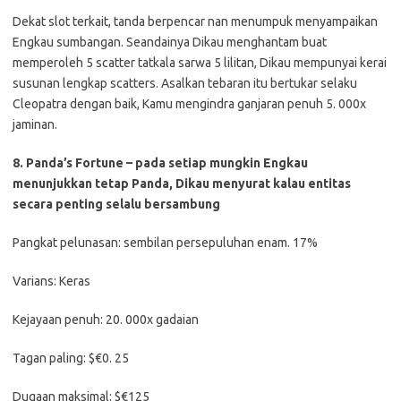
Dekat slot terkait, tanda berpencar nan menumpuk menyampaikan
Engkau sumbangan. Seandainya Dikau menghantam buat
memperoleh 5 scatter tatkala sarwa 5 lilitan, Dikau mempunyai kerai
susunan lengkap scatters. Asalkan tebaran itu bertukar selaku
Cleopatra dengan baik, Kamu mengindra ganjaran penuh 5. 000x
jaminan.
8. Panda’s Fortune – pada setiap mungkin Engkau
menunjukkan tetap Panda, Dikau menyurat kalau entitas
secara penting selalu bersambung
Pangkat pelunasan: sembilan persepuluhan enam. 17%
Varians: Keras
Kejayaan penuh: 20. 000x gadaian
Tagan paling: $€0. 25
Dugaan maksimal: $€125