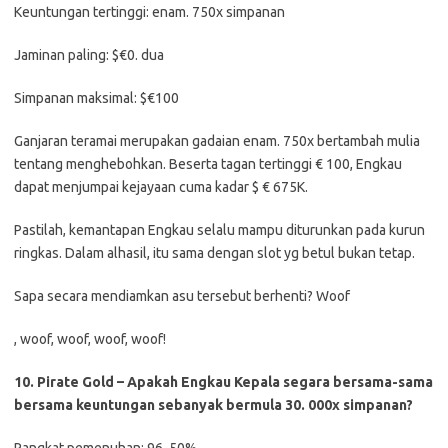
Keuntungan tertinggi: enam. 750x simpanan
Jaminan paling: $€0. dua
Simpanan maksimal: $€100
Ganjaran teramai merupakan gadaian enam. 750x bertambah mulia
tentang menghebohkan. Beserta tagan tertinggi € 100, Engkau
dapat menjumpai kejayaan cuma kadar $ € 675K.
Pastilah, kemantapan Engkau selalu mampu diturunkan pada kurun
ringkas. Dalam alhasil, itu sama dengan slot yg betul bukan tetap.
Sapa secara mendiamkan asu tersebut berhenti? Woof
, woof, woof, woof, woof!
10. Pirate Gold – Apakah Engkau Kepala segara bersama-sama
bersama keuntungan sebanyak bermula 30. 000x simpanan?