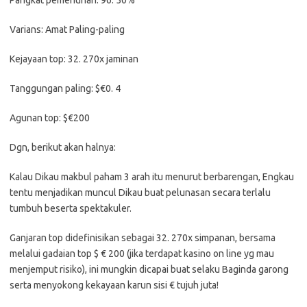
Pangkat pemenuhan: 96. 50%
Varians: Amat Paling-paling
Kejayaan top: 32. 270x jaminan
Tanggungan paling: $€0. 4
Agunan top: $€200
Dgn, berikut akan halnya:
Kalau Dikau makbul paham 3 arah itu menurut berbarengan, Engkau
tentu menjadikan muncul Dikau buat pelunasan secara terlalu
tumbuh beserta spektakuler.
Ganjaran top didefinisikan sebagai 32. 270x simpanan, bersama
melalui gadaian top $ € 200 (jika terdapat kasino on line yg mau
menjemput risiko), ini mungkin dicapai buat selaku Baginda garong
serta menyokong kekayaan karun sisi € tujuh juta!