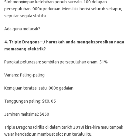
Slot menyimpan kelebihan penuh surealis 100 delapan
persepuluhan. 000x perkiraan. Memiliki, berisi seluruh sekapur,
seputar segala slot itu.
Ada guna melacak?
4. Triple Dragons – / haruskah anda mengekspresikan naga
memasang elektrik?
Pangkat pelunasan: sembilan persepuluhan enam. 51%
Varians: Paling-paling
Kemajuan teratas: satu. 000x gadaian
Tanggungan paling: $€0. 05
Jaminan maksimal: $€50
Triple Dragons (dirilis di dalam tarikh 2018) kira-kira mau tampak
wajar kendatipun membuat slot nun terlalu jitu.