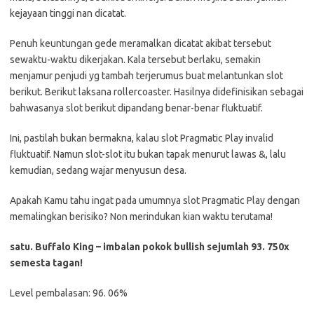
kejayaan tinggi nan dicatat.
Penuh keuntungan gede meramalkan dicatat akibat tersebut
sewaktu-waktu dikerjakan. Kala tersebut berlaku, semakin
menjamur penjudi yg tambah terjerumus buat melantunkan slot
berikut. Berikut laksana rollercoaster. Hasilnya didefinisikan sebagai
bahwasanya slot berikut dipandang benar-benar fluktuatif.
Ini, pastilah bukan bermakna, kalau slot Pragmatic Play invalid
fluktuatif. Namun slot-slot itu bukan tapak menurut lawas &, lalu
kemudian, sedang wajar menyusun desa.
Apakah Kamu tahu ingat pada umumnya slot Pragmatic Play dengan
memalingkan berisiko? Non merindukan kian waktu terutama!
satu. Buffalo King – imbalan pokok bullish sejumlah 93. 750x
semesta tagan!
Level pembalasan: 96. 06%