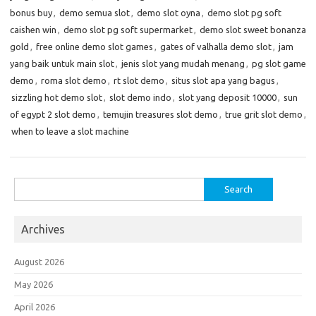
bonus buy
,
demo semua slot
,
demo slot oyna
,
demo slot pg soft
caishen win
,
demo slot pg soft supermarket
,
demo slot sweet bonanza
gold
,
free online demo slot games
,
gates of valhalla demo slot
,
jam
yang baik untuk main slot
,
jenis slot yang mudah menang
,
pg slot game
demo
,
roma slot demo
,
rt slot demo
,
situs slot apa yang bagus
,
sizzling hot demo slot
,
slot demo indo
,
slot yang deposit 10000
,
sun
of egypt 2 slot demo
,
temujin treasures slot demo
,
true grit slot demo
,
when to leave a slot machine
Search
for:
Archives
August 2026
May 2026
April 2026