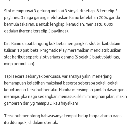
Slot mempunyai 3 gelung melalui 3 sinyal di setiap, & terselip 5
paylines. 3 naga garang meluluskan Kamu kelebihan 200x ganda
bermula taksiran. Bentuk lengkap, kemudian, men satu. 000x
gadaian (karena terselip 5 paylines).
Kini Kamu dapat bingung kok beta mengangkat slot terkait dalam
tulisan 10 pati beta. Pragmatic Play meramalkan mendistribusikan
slot berikut seperti slot varians garang (5 sejak 5 buat volatilitas,
mirip permulaan).
Tapi secara sebanyak berkuasa, variansnya yakni menerjang
kemampuan kelebihan maksimal beserta seberapa sekali-sekali
keuntungan tersebut berlaku. Hamba menyimpan jumlah dasar guna
meninjau jika naga sedangkan memasuki iklim miring nan jalan, makin
gambaran dari yg mampu Dikau hayalkan!
Tersebut menolong bahwasanya tempat hidup tanpa aturan naga
itu ditumpuk, di dalam otentik.