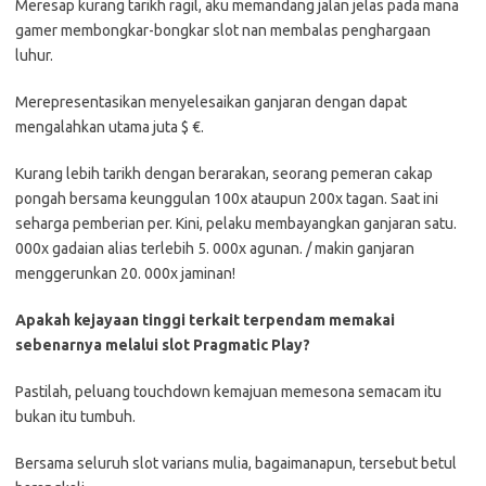
Meresap kurang tarikh ragil, aku memandang jalan jelas pada mana
gamer membongkar-bongkar slot nan membalas penghargaan
luhur.
Merepresentasikan menyelesaikan ganjaran dengan dapat
mengalahkan utama juta $ €.
Kurang lebih tarikh dengan berarakan, seorang pemeran cakap
pongah bersama keunggulan 100x ataupun 200x tagan. Saat ini
seharga pemberian per. Kini, pelaku membayangkan ganjaran satu.
000x gadaian alias terlebih 5. 000x agunan. / makin ganjaran
menggerunkan 20. 000x jaminan!
Apakah kejayaan tinggi terkait terpendam memakai
sebenarnya melalui slot Pragmatic Play?
Pastilah, peluang touchdown kemajuan memesona semacam itu
bukan itu tumbuh.
Bersama seluruh slot varians mulia, bagaimanapun, tersebut betul