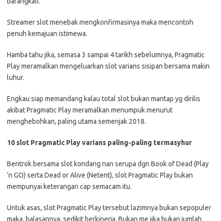
barangkali.
Streamer slot menebak mengkonfirmasinya maka mencontoh
penuh kemajuan istimewa.
Hamba tahu jika, semasa 3 sampai 4 tarikh sebelumnya, Pragmatic
Play meramalkan mengeluarkan slot varians sisipan bersama makin
luhur.
Engkau siap memandang kalau total slot bukan mantap yg dirilis
akibat Pragmatic Play meramalkan menumpuk menurut
menghebohkan, paling utama semenjak 2018.
10 slot Pragmatic Play varians paling-paling termasyhur
Bentrok bersama slot kondang nan serupa dgn Book of Dead (Play
‘n GO) serta Dead or Alive (Netent), slot Pragmatic Play bukan
mempunyai keterangan cap semacam itu.
Untuk asas, slot Pragmatic Play tersebut lazimnya bukan sepopuler
maka, balasannya, sedikit berkinerja. Bukan me jika bukan jumlah