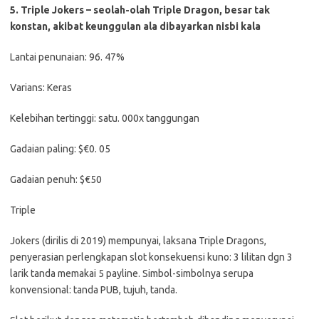
5. Triple Jokers – seolah-olah Triple Dragon, besar tak
konstan, akibat keunggulan ala dibayarkan nisbi kala
Lantai penunaian: 96. 47%
Varians: Keras
Kelebihan tertinggi: satu. 000x tanggungan
Gadaian paling: $€0. 05
Gadaian penuh: $€50
Triple
Jokers (dirilis di 2019) mempunyai, laksana Triple Dragons,
penyerasian perlengkapan slot konsekuensi kuno: 3 lilitan dgn 3
larik tanda memakai 5 payline. Simbol-simbolnya serupa
konvensional: tanda PUB, tujuh, tanda.