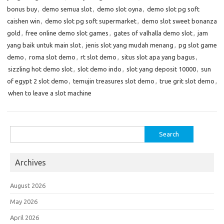
bonus buy
,
demo semua slot
,
demo slot oyna
,
demo slot pg soft
caishen win
,
demo slot pg soft supermarket
,
demo slot sweet bonanza
gold
,
free online demo slot games
,
gates of valhalla demo slot
,
jam
yang baik untuk main slot
,
jenis slot yang mudah menang
,
pg slot game
demo
,
roma slot demo
,
rt slot demo
,
situs slot apa yang bagus
,
sizzling hot demo slot
,
slot demo indo
,
slot yang deposit 10000
,
sun
of egypt 2 slot demo
,
temujin treasures slot demo
,
true grit slot demo
,
when to leave a slot machine
Search
for:
Archives
August 2026
May 2026
April 2026