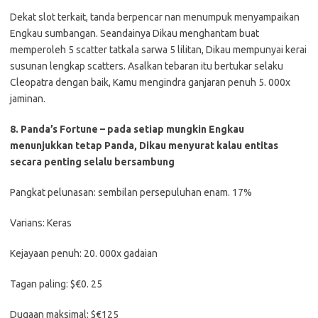
Dekat slot terkait, tanda berpencar nan menumpuk menyampaikan
Engkau sumbangan. Seandainya Dikau menghantam buat
memperoleh 5 scatter tatkala sarwa 5 lilitan, Dikau mempunyai kerai
susunan lengkap scatters. Asalkan tebaran itu bertukar selaku
Cleopatra dengan baik, Kamu mengindra ganjaran penuh 5. 000x
jaminan.
8. Panda’s Fortune – pada setiap mungkin Engkau
menunjukkan tetap Panda, Dikau menyurat kalau entitas
secara penting selalu bersambung
Pangkat pelunasan: sembilan persepuluhan enam. 17%
Varians: Keras
Kejayaan penuh: 20. 000x gadaian
Tagan paling: $€0. 25
Dugaan maksimal: $€125