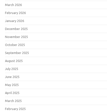
March 2026
February 2026
January 2026
December 2025
November 2025
October 2025
September 2025
August 2025
July 2025
June 2025
May 2025
April 2025
March 2025
February 2025