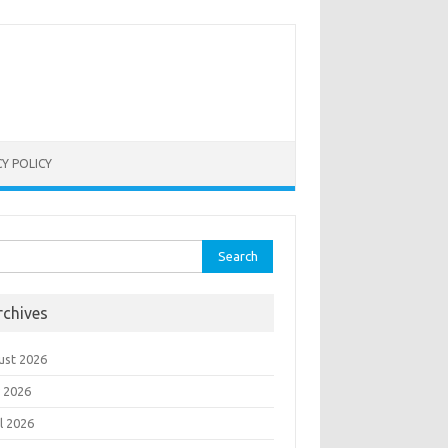
CY POLICY
rch
rchives
ust 2026
 2026
l 2026