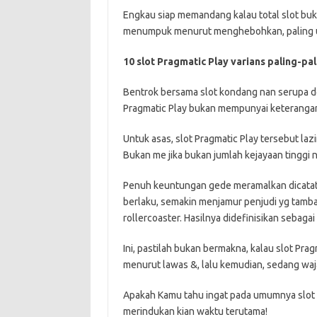
Engkau siap memandang kalau total slot buka
menumpuk menurut menghebohkan, paling 
10 slot Pragmatic Play varians paling-pa
Bentrok bersama slot kondang nan serupa dgn
Pragmatic Play bukan mempunyai keterangan
Untuk asas, slot Pragmatic Play tersebut laz
Bukan me jika bukan jumlah kejayaan tinggi n
Penuh keuntungan gede meramalkan dicatat 
berlaku, semakin menjamur penjudi yg tamba
rollercoaster. Hasilnya didefinisikan sebaga
Ini, pastilah bukan bermakna, kalau slot Pragm
menurut lawas &, lalu kemudian, sedang wa
Apakah Kamu tahu ingat pada umumnya slot 
merindukan kian waktu terutama!