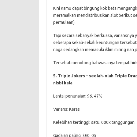
Kini Kamu dapat bingung kok beta mengangkat 
meramalkan mendistribusikan slot berikut sepe
permulaan).
Tapi secara sebanyak berkuasa, variansnya
seberapa sekali-sekali keuntungan tersebut
naga sedangkan memasuki iklim miring nan j
Tersebut menolong bahwasanya tempat hidup 
5. Triple Jokers – seolah-olah Triple Dr
nisbi kala
Lantai penunaian: 96. 47%
Varians: Keras
Kelebihan tertinggi: satu. 000x tanggungan
Gadaian paling: $€0. 05