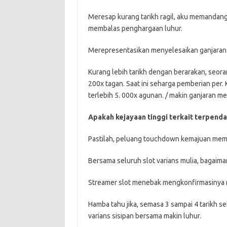
Meresap kurang tarikh ragil, aku memandan
membalas penghargaan luhur.
Merepresentasikan menyelesaikan ganjaran 
Kurang lebih tarikh dengan berarakan, se
200x tagan. Saat ini seharga pemberian per.
terlebih 5. 000x agunan. / makin ganjaran m
Apakah kejayaan tinggi terkait terpend
Pastilah, peluang touchdown kemajuan mem
Bersama seluruh slot varians mulia, bagaima
Streamer slot menebak mengkonfirmasinya
Hamba tahu jika, semasa 3 sampai 4 tarikh 
varians sisipan bersama makin luhur.