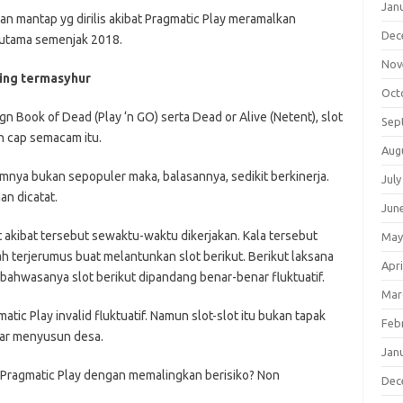
Jan
n mantap yg dirilis akibat Pragmatic Play meramalkan
Dec
utama semenjak 2018.
Nov
ling termasyhur
Oct
 Book of Dead (Play ‘n GO) serta Dead or Alive (Netent), slot
Sep
 cap semacam itu.
Aug
imnya bukan sepopuler maka, balasannya, sedikit berkinerja.
July
an dicatat.
Jun
akibat tersebut sewaktu-waktu dikerjakan. Kala tersebut
May
h terjerumus buat melantunkan slot berikut. Berikut laksana
Apri
i bahwasanya slot berikut dipandang benar-benar fluktuatif.
Mar
atic Play invalid fluktuatif. Namun slot-slot itu bukan tapak
Feb
jar menyusun desa.
Jan
Pragmatic Play dengan memalingkan berisiko? Non
Dec