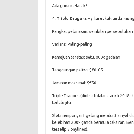
Ada guna melacak?
4. Triple Dragons – / haruskah anda me
Pangkat pelunasan: sembilan persepuluhan
Varians: Paling-paling
Kemajuan teratas: satu. 000x gadaian
Tanggungan paling: $€0. 05
Jaminan maksimal: $€50
Triple Dragons (dirilis di dalam tarikh 2018
terlalu jitu.
Slot mempunyai 3 gelung melalui 3 sinyal di 
kelebihan 200x ganda bermula taksiran. Ben
terselip 5 paylines).