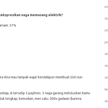
p
ngekspresikan naga memasang elektrik?
sl
 enam. 51%
L
ju
sl
sl
) kira-kira mau tampak wajar kendatipun membuat slot nun
sl
ke
setiap, & terselip 5 paylines. 3 naga garang meluluskan Kamu
tuk lengkap, kemudian, men satu. 000x gadaian (karena
sl