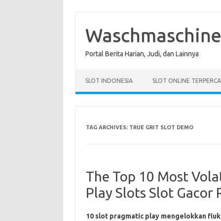
Skip
to
content
Waschmaschin
Portal Berita Harian, Judi, dan Lainnya
SLOT INDONESIA
SLOT ONLINE TERPERCA
TAG ARCHIVES:
TRUE GRIT SLOT DEMO
The Top 10 Most Volat
Play Slots Slot Gacor
10 slot pragmatic play mengelokkan flukt