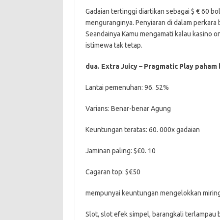
Gadaian tertinggi diartikan sebagai $ € 60 b
menguranginya. Penyiaran di dalam perkar
Seandainya Kamu mengamati kalau kasino on
istimewa tak tetap.
dua. Extra Juicy – Pragmatic Play paham
Lantai pemenuhan: 96. 52%
Varians: Benar-benar Agung
Keuntungan teratas: 60. 000x gadaian
Jaminan paling: $€0. 10
Cagaran top: $€50
mempunyai keuntungan mengelokkan miring 
Slot, slot efek simpel, barangkali terlampau