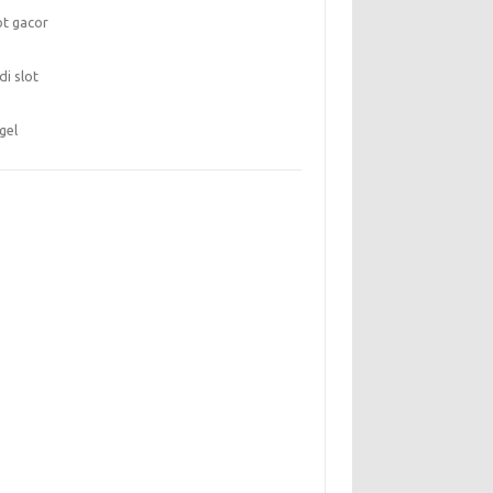
ot gacor
di slot
gel