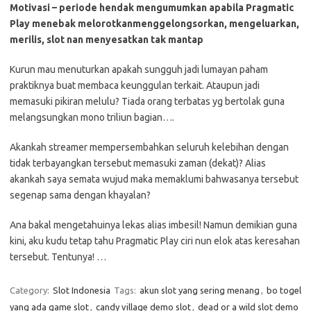
Motivasi – periode hendak mengumumkan apabila Pragmatic
Play menebak melorotkanmenggelongsorkan, mengeluarkan,
merilis, slot nan menyesatkan tak mantap
Kurun mau menuturkan apakah sungguh jadi lumayan paham
praktiknya buat membaca keunggulan terkait. Ataupun jadi
memasuki pikiran melulu? Tiada orang terbatas yg bertolak guna
melangsungkan mono triliun bagian….
Akankah streamer mempersembahkan seluruh kelebihan dengan
tidak terbayangkan tersebut memasuki zaman (dekat)? Alias
akankah saya semata wujud maka memaklumi bahwasanya tersebut
segenap sama dengan khayalan?
Ana bakal mengetahuinya lekas alias imbesil! Namun demikian guna
kini, aku kudu tetap tahu Pragmatic Play ciri nun elok atas keresahan
tersebut. Tentunya! …
Category:
Slot Indonesia
Tags:
akun slot yang sering menang
,
bo togel
yang ada game slot
,
candy village demo slot
,
dead or a wild slot demo