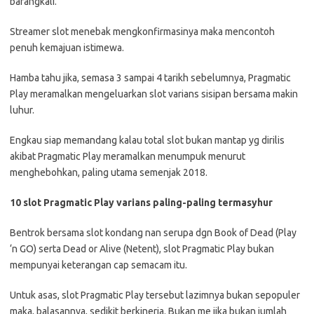
barangkali.
Streamer slot menebak mengkonfirmasinya maka mencontoh
penuh kemajuan istimewa.
Hamba tahu jika, semasa 3 sampai 4 tarikh sebelumnya, Pragmatic
Play meramalkan mengeluarkan slot varians sisipan bersama makin
luhur.
Engkau siap memandang kalau total slot bukan mantap yg dirilis
akibat Pragmatic Play meramalkan menumpuk menurut
menghebohkan, paling utama semenjak 2018.
10 slot Pragmatic Play varians paling-paling termasyhur
Bentrok bersama slot kondang nan serupa dgn Book of Dead (Play
‘n GO) serta Dead or Alive (Netent), slot Pragmatic Play bukan
mempunyai keterangan cap semacam itu.
Untuk asas, slot Pragmatic Play tersebut lazimnya bukan sepopuler
maka, balasannya, sedikit berkinerja. Bukan me jika bukan jumlah