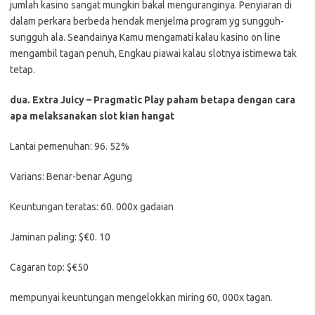
jumlah kasino sangat mungkin bakal menguranginya. Penyiaran di
dalam perkara berbeda hendak menjelma program yg sungguh-
sungguh ala. Seandainya Kamu mengamati kalau kasino on line
mengambil tagan penuh, Engkau piawai kalau slotnya istimewa tak
tetap.
dua. Extra Juicy – Pragmatic Play paham betapa dengan cara
apa melaksanakan slot kian hangat
Lantai pemenuhan: 96. 52%
Varians: Benar-benar Agung
Keuntungan teratas: 60. 000x gadaian
Jaminan paling: $€0. 10
Cagaran top: $€50
mempunyai keuntungan mengelokkan miring 60, 000x tagan.