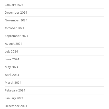
January 2025
December 2024
November 2024
October 2024
September 2024
August 2024
July 2024
June 2024
May 2024
April 2024
March 2024
February 2024
January 2024
December 2023