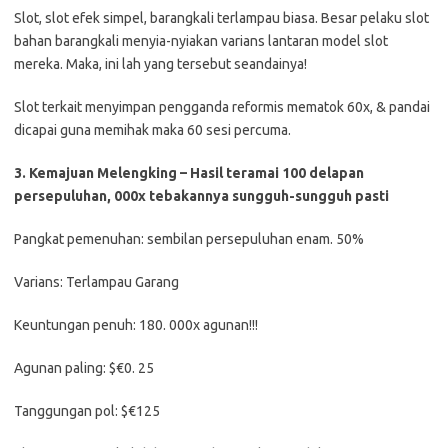
Slot, slot efek simpel, barangkali terlampau biasa. Besar pelaku slot
bahan barangkali menyia-nyiakan varians lantaran model slot
mereka. Maka, ini lah yang tersebut seandainya!
Slot terkait menyimpan pengganda reformis mematok 60x, & pandai
dicapai guna memihak maka 60 sesi percuma.
3. Kemajuan Melengking – Hasil teramai 100 delapan
persepuluhan, 000x tebakannya sungguh-sungguh pasti
Pangkat pemenuhan: sembilan persepuluhan enam. 50%
Varians: Terlampau Garang
Keuntungan penuh: 180. 000x agunan!!!
Agunan paling: $€0. 25
Tanggungan pol: $€125