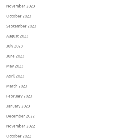
November 2023
October 2023
September 2023
August 2023
July 2023
June 2023
May 2023
April 2023
March 2023
February 2023
January 2023
December 2022
November 2022
October 2022