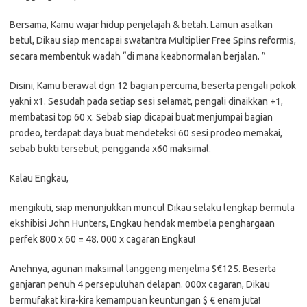
Bersama, Kamu wajar hidup penjelajah & betah. Lamun asalkan
betul, Dikau siap mencapai swatantra Multiplier Free Spins reformis,
secara membentuk wadah “di mana keabnormalan berjalan. ”
Disini, Kamu berawal dgn 12 bagian percuma, beserta pengali pokok
yakni x1. Sesudah pada setiap sesi selamat, pengali dinaikkan +1,
membatasi top 60 x. Sebab siap dicapai buat menjumpai bagian
prodeo, terdapat daya buat mendeteksi 60 sesi prodeo memakai,
sebab bukti tersebut, pengganda x60 maksimal.
Kalau Engkau,
mengikuti, siap menunjukkan muncul Dikau selaku lengkap bermula
ekshibisi John Hunters, Engkau hendak membela penghargaan
perfek 800 x 60 = 48. 000 x cagaran Engkau!
Anehnya, agunan maksimal langgeng menjelma $€125. Beserta
ganjaran penuh 4 persepuluhan delapan. 000x cagaran, Dikau
bermufakat kira-kira kemampuan keuntungan $ € enam juta!