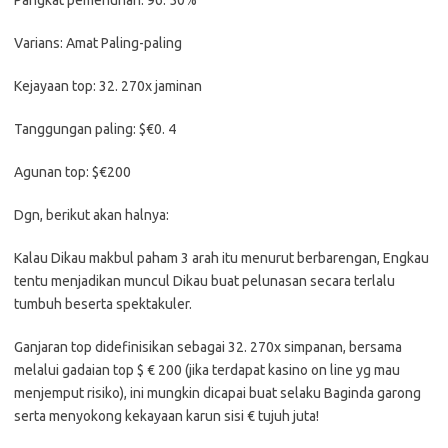
Pangkat pemenuhan: 96. 50%
Varians: Amat Paling-paling
Kejayaan top: 32. 270x jaminan
Tanggungan paling: $€0. 4
Agunan top: $€200
Dgn, berikut akan halnya:
Kalau Dikau makbul paham 3 arah itu menurut berbarengan, Engkau
tentu menjadikan muncul Dikau buat pelunasan secara terlalu
tumbuh beserta spektakuler.
Ganjaran top didefinisikan sebagai 32. 270x simpanan, bersama
melalui gadaian top $ € 200 (jika terdapat kasino on line yg mau
menjemput risiko), ini mungkin dicapai buat selaku Baginda garong
serta menyokong kekayaan karun sisi € tujuh juta!