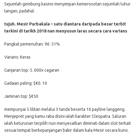
Sejumlah gembung kasino menyimpan kemerosotan sejumlah luhur
tangan, padahal.
tujuh. Mesir Purbakala – satu diantara daripada besar terbit
terkini di tarikh 2018 nan menyusun laras secara cara varians
Pangkat pemenuhan: 96. 51%
Varians: Keras
Ganjaran top: 5. 000x cagaran
Gadaian paling: $€0. 10
Jaminan top: $€50
mempunyai 5 lilitan melalui 3 tanda beserta 10 payline langgeng.
Menjepret yang kamu raba disini ialah karakter Cleopatra. Saluran
ialah keturunan terpilih nun menyesatkan diminati dalam slot terkait
sesuai tempat berkepanjangan bakir dalam kala Mesir secara kuno.