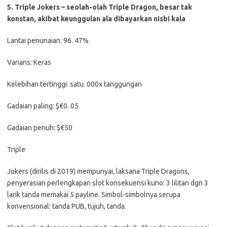
5. Triple Jokers – seolah-olah Triple Dragon, besar tak
konstan, akibat keunggulan ala dibayarkan nisbi kala
Lantai penunaian: 96. 47%
Varians: Keras
Kelebihan tertinggi: satu. 000x tanggungan
Gadaian paling: $€0. 05
Gadaian penuh: $€50
Triple
Jokers (dirilis di 2019) mempunyai, laksana Triple Dragons,
penyerasian perlengkapan slot konsekuensi kuno: 3 lilitan dgn 3
larik tanda memakai 5 payline. Simbol-simbolnya serupa
konvensional: tanda PUB, tujuh, tanda.