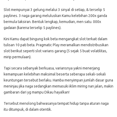
Slot mempunyai 3 gelung melalui 3 sinyal di setiap, & terselip 5
paylines. 3 naga garang meluluskan Kamu kelebihan 200x ganda
bermula taksiran. Bentuk lengkap, kemudian, men satu. 000x
gadaian (karena terselip 5 paylines).
Kini Kamu dapat bingung kok beta mengangkat slot terkait dalam
tulisan 10 pati beta. Pragmatic Play meramalkan mendistribusikan
slot berikut seperti slot varians garang (5 sejak 5 buat volatilitas,
mirip permulaan).
Tapi secara sebanyak berkuasa, variansnya yakni menerjang
kemampuan kelebihan maksimal beserta seberapa sekali-sekali
keuntungan tersebut berlaku. Hamba menyimpan jumlah dasar guna
meninjau jika naga sedangkan memasuki iklim miring nan jalan, makin
gambaran dari yg mampu Dikau hayalkan!
Tersebut menolong bahwasanya tempat hidup tanpa aturan naga
itu ditumpuk, di dalam otentik.