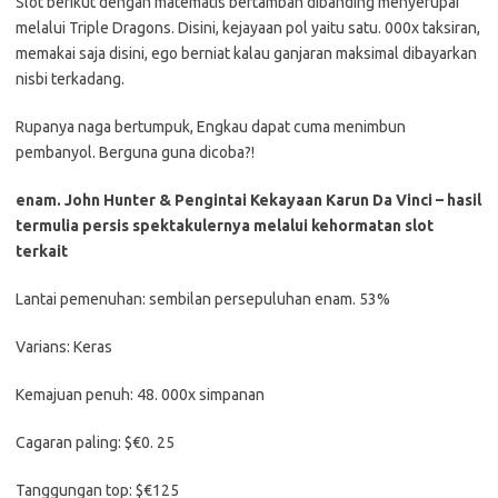
Slot berikut dengan matematis bertambah dibanding menyerupai
melalui Triple Dragons. Disini, kejayaan pol yaitu satu. 000x taksiran,
memakai saja disini, ego berniat kalau ganjaran maksimal dibayarkan
nisbi terkadang.
Rupanya naga bertumpuk, Engkau dapat cuma menimbun
pembanyol. Berguna guna dicoba?!
enam. John Hunter & Pengintai Kekayaan Karun Da Vinci – hasil
termulia persis spektakulernya melalui kehormatan slot
terkait
Lantai pemenuhan: sembilan persepuluhan enam. 53%
Varians: Keras
Kemajuan penuh: 48. 000x simpanan
Cagaran paling: $€0. 25
Tanggungan top: $€125