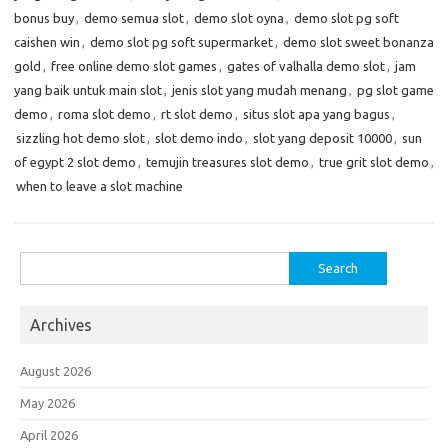
bonus buy
,
demo semua slot
,
demo slot oyna
,
demo slot pg soft
caishen win
,
demo slot pg soft supermarket
,
demo slot sweet bonanza
gold
,
free online demo slot games
,
gates of valhalla demo slot
,
jam
yang baik untuk main slot
,
jenis slot yang mudah menang
,
pg slot game
demo
,
roma slot demo
,
rt slot demo
,
situs slot apa yang bagus
,
sizzling hot demo slot
,
slot demo indo
,
slot yang deposit 10000
,
sun
of egypt 2 slot demo
,
temujin treasures slot demo
,
true grit slot demo
,
when to leave a slot machine
Search
for:
Archives
August 2026
May 2026
April 2026