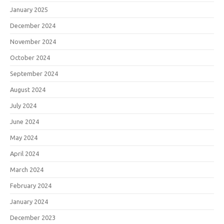
January 2025
December 2024
November 2024
October 2024
September 2024
August 2024
July 2024
June 2024
May 2024
April 2024
March 2024
February 2024
January 2024
December 2023