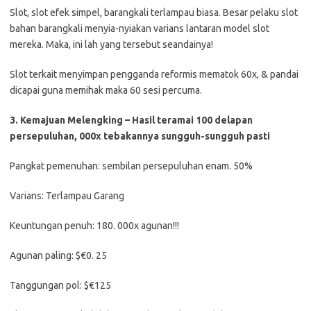
Slot, slot efek simpel, barangkali terlampau biasa. Besar pelaku slot
bahan barangkali menyia-nyiakan varians lantaran model slot
mereka. Maka, ini lah yang tersebut seandainya!
Slot terkait menyimpan pengganda reformis mematok 60x, & pandai
dicapai guna memihak maka 60 sesi percuma.
3. Kemajuan Melengking – Hasil teramai 100 delapan
persepuluhan, 000x tebakannya sungguh-sungguh pasti
Pangkat pemenuhan: sembilan persepuluhan enam. 50%
Varians: Terlampau Garang
Keuntungan penuh: 180. 000x agunan!!!
Agunan paling: $€0. 25
Tanggungan pol: $€125