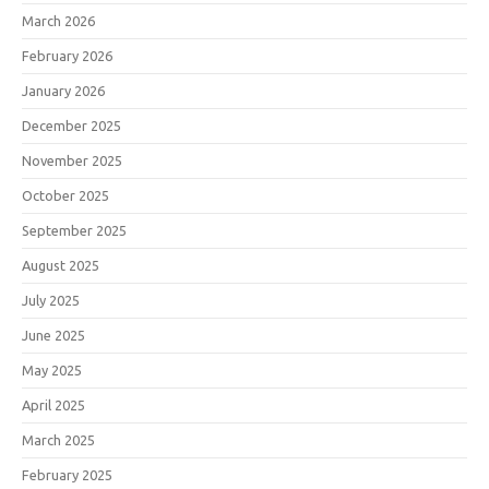
March 2026
February 2026
January 2026
December 2025
November 2025
October 2025
September 2025
August 2025
July 2025
June 2025
May 2025
April 2025
March 2025
February 2025