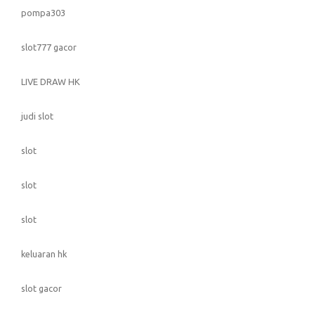
pompa303
slot777 gacor
LIVE DRAW HK
judi slot
slot
slot
slot
keluaran hk
slot gacor