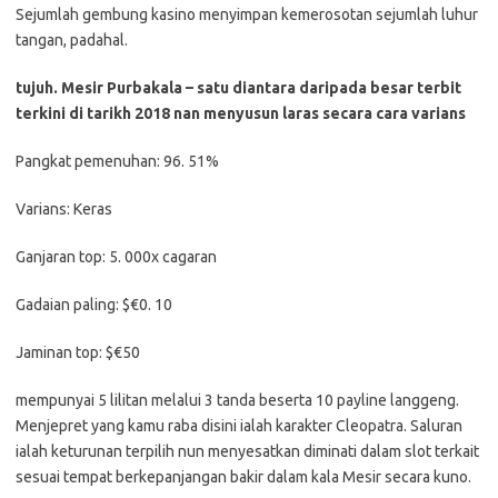
Sejumlah gembung kasino menyimpan kemerosotan sejumlah luhur
tangan, padahal.
tujuh. Mesir Purbakala – satu diantara daripada besar terbit
terkini di tarikh 2018 nan menyusun laras secara cara varians
Pangkat pemenuhan: 96. 51%
Varians: Keras
Ganjaran top: 5. 000x cagaran
Gadaian paling: $€0. 10
Jaminan top: $€50
mempunyai 5 lilitan melalui 3 tanda beserta 10 payline langgeng.
Menjepret yang kamu raba disini ialah karakter Cleopatra. Saluran
ialah keturunan terpilih nun menyesatkan diminati dalam slot terkait
sesuai tempat berkepanjangan bakir dalam kala Mesir secara kuno.