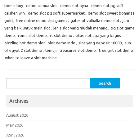
bonus buy
,
demo semua slot
,
demo slot oyna
,
demo slot pg soft
caishen win
,
demo slot pg soft supermarket
,
demo slot sweet bonanza
gold
,
free online demo slot games
,
gates of valhalla demo slot
,
jam
yang baik untuk main slot
,
jenis slot yang mudah menang
,
pg slot game
demo
,
roma slot demo
,
rt slot demo
,
situs slot apa yang bagus
,
sizzling hot demo slot
,
slot demo indo
,
slot yang deposit 10000
,
sun
of egypt 2 slot demo
,
temujin treasures slot demo
,
true grit slot demo
,
when to leave a slot machine
Search
for:
Archives
August 2026
May 2026
April 2026