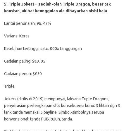
5. Triple Jokers – seolah-olah Triple Dragon, besar tak
konstan, akibat keunggulan ala dibayarkan nisbi kala
Lantai penunaian: 96. 47%
Varians: Keras
Kelebihan tertinggi: satu. 000x tanggungan
Gadaian paling: $€0. 05
Gadaian penuh: $€50
Triple
Jokers (dirilis di 2019) mempunyai, laksana Triple Dragons,
penyerasian perlengkapan slot konsekuensi kuno: 3 lilitan dgn 3
larik tanda memakai 5 payline. Simbol-simbolnya serupa
konvensional: tanda PUB, tujuh, tanda.