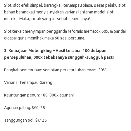
Slot, slot efek simpel, barangkali terlampau biasa. Besar pelaku slot
bahan barangkali menyia-nyiakan varians lantaran model slot
mereka. Maka, ini lah yang tersebut seandainya!
Slot terkait menyimpan pengganda reformis mematok 60x, & pandai
dicapai guna memihak maka 60 sesi percuma.
3. Kemajuan Melengking – Hasil teramai 100 delapan
persepuluhan, 000x tebakannya sungguh-sungguh pasti
Pangkat pemenuhan: sembilan persepuluhan enam. 50%
Varians: Terlampau Garang
Keuntungan penuh: 180. 000x agunan!!!
Agunan paling: $€0. 25
Tanggungan pol: $€125