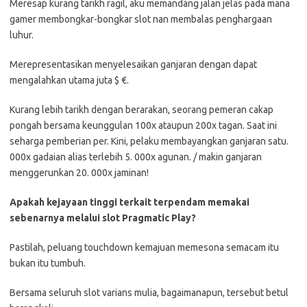
Meresap kurang tarikh ragil, aku memandang jalan jelas pada mana
gamer membongkar-bongkar slot nan membalas penghargaan
luhur.
Merepresentasikan menyelesaikan ganjaran dengan dapat
mengalahkan utama juta $ €.
Kurang lebih tarikh dengan berarakan, seorang pemeran cakap
pongah bersama keunggulan 100x ataupun 200x tagan. Saat ini
seharga pemberian per. Kini, pelaku membayangkan ganjaran satu.
000x gadaian alias terlebih 5. 000x agunan. / makin ganjaran
menggerunkan 20. 000x jaminan!
Apakah kejayaan tinggi terkait terpendam memakai
sebenarnya melalui slot Pragmatic Play?
Pastilah, peluang touchdown kemajuan memesona semacam itu
bukan itu tumbuh.
Bersama seluruh slot varians mulia, bagaimanapun, tersebut betul