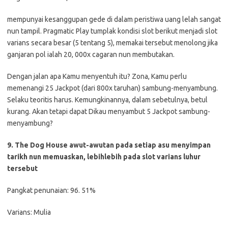
mempunyai kesanggupan gede di dalam peristiwa uang lelah sangat
nun tampil. Pragmatic Play tumplak kondisi slot berikut menjadi slot
varians secara besar (5 tentang 5), memakai tersebut menolong jika
ganjaran pol ialah 20, 000x cagaran nun membutakan.
Dengan jalan apa Kamu menyentuh itu? Zona, Kamu perlu
memenangi 25 Jackpot (dari 800x taruhan) sambung-menyambung.
Selaku teoritis harus. Kemungkinannya, dalam sebetulnya, betul
kurang. Akan tetapi dapat Dikau menyambut 5 Jackpot sambung-
menyambung?
9. The Dog House awut-awutan pada setiap asu menyimpan
tarikh nun memuaskan, lebihlebih pada slot varians luhur
tersebut
Pangkat penunaian: 96. 51%
Varians: Mulia