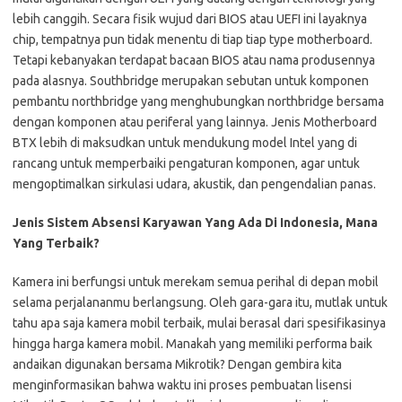
lebih canggih. Secara fisik wujud dari BIOS atau UEFI ini layaknya
chip, tempatnya pun tidak menentu di tiap tiap type motherboard.
Tetapi kebanyakan terdapat bacaan BIOS atau nama produsennya
pada alasnya. Southbridge merupakan sebutan untuk komponen
pembantu northbridge yang menghubungkan northbridge bersama
dengan komponen atau periferal yang lainnya. Jenis Motherboard
BTX lebih di maksudkan untuk mendukung model Intel yang di
rancang untuk memperbaiki pengaturan komponen, agar untuk
mengoptimalkan sirkulasi udara, akustik, dan pengendalian panas.
Jenis Sistem Absensi Karyawan Yang Ada Di Indonesia, Mana
Yang Terbaik?
Kamera ini berfungsi untuk merekam semua perihal di depan mobil
selama perjalananmu berlangsung. Oleh gara-gara itu, mutlak untuk
tahu apa saja kamera mobil terbaik, mulai berasal dari spesifikasinya
hingga harga kamera mobil. Manakah yang memiliki performa baik
andaikan digunakan bersama Mikrotik? Dengan gembira kita
menginformasikan bahwa waktu ini proses pembuatan lisensi