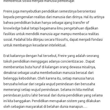
membentuk siswa menjadi manusia pembelajar.
Freire juga menyebutkan pendidikan semestinya berorientasi
kepada pengenalan realitas dari manusia dan dirinya. Hal itu artinya
bahwa pendidikan bukan hanya sebagai ajang transfer of
knowledge bakal tetapi bagaimana ilmu pengetahuan dijadikan
fasilitas untuk mendidik manusia agar mampu membaca realitas
sosial. Padahal bila ditinjau secara filosofis, dapat menjadi fondasi
untuk membangun kesadaran intelektual.
Erat kaitannya dengan hal tersebut, Freire yang adalah seorang
tokoh pendidikan menggagas adanya concientizacao . Dapat
memberantas buta huruf di kalangan orang dewasa misalnya,
dimaknai sebagai usaha membebaskan manusia berasal dari
belenggu kebodohan. Oleh karena itu, setiap manusia harus
berusaha keluar dari segala wujud penindasan dan berusaha
memerangi setiap wujud penindasan. Selama ini kita melihat
penindasan justru lahir berasal dari dunia pendidikan yang selama
ini kita banggakan. Pendidikan merupakan sistem yang dilakukan
oleh sebagian masyarakat di belahan dunia manapun.…