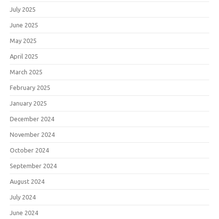
July 2025
June 2025
May 2025
April 2025
March 2025
February 2025
January 2025
December 2024
November 2024
October 2024
September 2024
August 2024
July 2024
June 2024