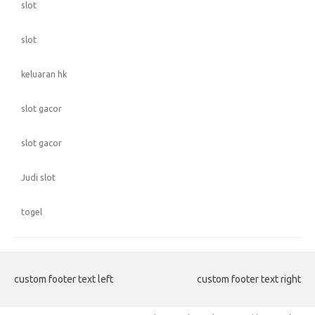
slot
slot
keluaran hk
slot gacor
slot gacor
Judi slot
togel
custom footer text left
custom footer text right