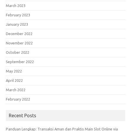
March 2023
February 2023
January 2023
December 2022
November 2022
October 2022
September 2022
May 2022
April 2022
March 2022
February 2022
Recent Posts
Panduan Lengkap: Transaksi Aman dan Praktis Main Slot Online via