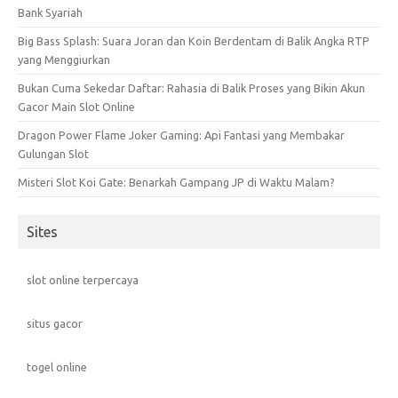
Bank Syariah
Big Bass Splash: Suara Joran dan Koin Berdentam di Balik Angka RTP
yang Menggiurkan
Bukan Cuma Sekedar Daftar: Rahasia di Balik Proses yang Bikin Akun
Gacor Main Slot Online
Dragon Power Flame Joker Gaming: Api Fantasi yang Membakar
Gulungan Slot
Misteri Slot Koi Gate: Benarkah Gampang JP di Waktu Malam?
Sites
slot online terpercaya
situs gacor
togel online