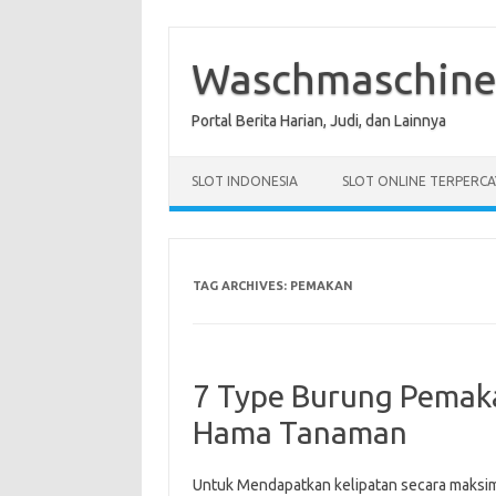
Skip
to
content
Waschmaschin
Portal Berita Harian, Judi, dan Lainnya
SLOT INDONESIA
SLOT ONLINE TERPERCA
TAG ARCHIVES:
PEMAKAN
7 Type Burung Pemak
Hama Tanaman
Untuk Mendapatkan kelipatan secara maksim