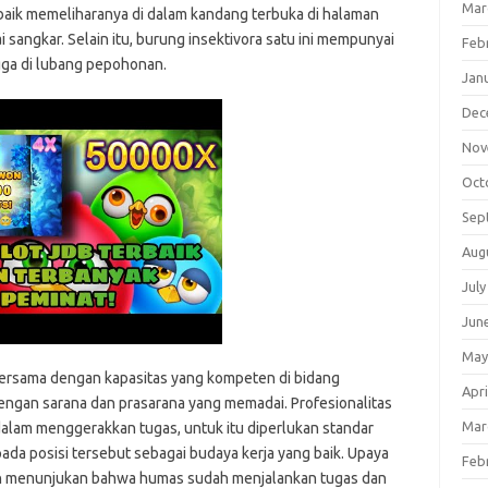
Mar
h baik memeliharanya di dalam kandang terbuka di halaman
i sangkar. Selain itu, burung insektivora satu ini mempunyai
Feb
ga di lubang pepohonan.
Jan
Dec
Nov
Oct
Sep
Aug
July
Jun
May
ersama dengan kapasitas yang kompeten di bidang
Apri
gan sarana dan prasarana yang memadai. Profesionalitas
Mar
alam menggerakkan tugas, untuk itu diperlukan standar
da posisi tersebut sebagai budaya kerja yang baik. Upaya
Feb
h menunjukan bahwa humas sudah menjalankan tugas dan