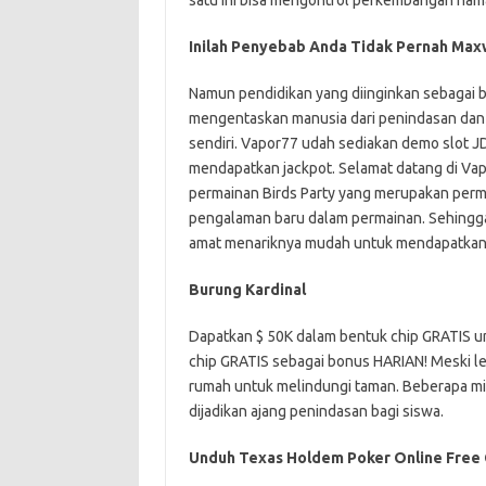
satu ini bisa mengontrol perkembangan ham
Inilah Penyebab Anda Tidak Pernah Maxw
Namun pendidikan yang diinginkan sebagai b
mengentaskan manusia dari penindasan dan 
sendiri. Vapor77 udah sediakan demo slot J
mendapatkan jackpot. Selamat datang di Va
permainan Birds Party yang merupakan perm
pengalaman baru dalam permainan. Sehingga
amat menariknya mudah untuk mendapatka
Burung Kardinal
Dapatkan $ 50K dalam bentuk chip GRATIS un
chip GRATIS sebagai bonus HARIAN! Meski lebi
rumah untuk melindungi taman. Beberapa mi
dijadikan ajang penindasan bagi siswa.
Unduh Texas Holdem Poker Online Free G