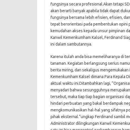
fungsinya secara profesional.Akan tetapi S
akan berarti banyak apabila tidak dapat duk
fungsinya bersama lebih efisien, efisien, da
tepat berorientasi pada pembentukan opini 
kemudahan akses kepada unsur pimpinan dan 
Kanwil Kemenkumham Kalsel, Ferdinand Sia
ini dalam sambutannya.
Karena itulah anda bisa memeliharanya di te
tanaman. Kegiatan berlangsung serius namun
berita miring, dan sekaligus mengemukakan i
Kemenkumham Kalsel dimana Para Kepala Div
aktual waktu ini.Ditambahkan lagi, “Organisas
menyadari bahwa sesungguhnya merupakan 
tersebut, maka tiap tiap bagian organisasi 
hindari perbuatan yang bakal berdampak nega
mengkomunikasikan hal-hal yang sifatnya po
pihak eksternal.”ungkap Ferdinand sambil 
Administrator dilingkungan Kanwil Kemenkum