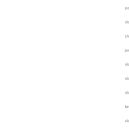
p
sl
L
ju
sl
sl
sl
ke
sl