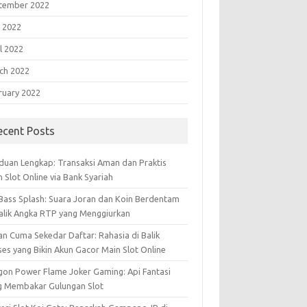
tember 2022
 2022
l 2022
ch 2022
ruary 2022
ecent Posts
duan Lengkap: Transaksi Aman dan Praktis
 Slot Online via Bank Syariah
 Bass Splash: Suara Joran dan Koin Berdentam
Balik Angka RTP yang Menggiurkan
an Cuma Sekedar Daftar: Rahasia di Balik
ses yang Bikin Akun Gacor Main Slot Online
gon Power Flame Joker Gaming: Api Fantasi
g Membakar Gulungan Slot